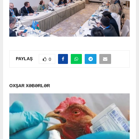
PAYLAŞ
0
OXŞAR XƏBƏRLƏR