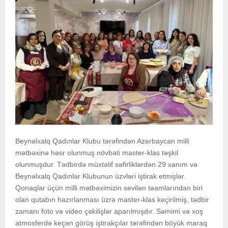
Beynəlxalq Qadınlar Klubu tərəfindən Azərbaycan milli
mətbəxinə həsr olunmuş növbəti master-klas təşkil
olunmuşdur. Tədbirdə müxtəlif səfirliklərdən 29 xanım və
Beynəlxalq Qadınlar Klubunun üzvləri iştirak etmişlər.
Qonaqlar üçün milli mətbəximizin sevilən təamlarından biri
olan qutabın hazırlanması üzrə master-klas keçirilmiş, tədbir
zamanı foto və video çəkilişlər aparılmışdır. Səmimi və xoş
atmosferdə keçən görüş iştirakçılar tərəfindən böyük maraq