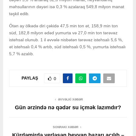
məhsullarının dəyəri isə 0,3 % azalaraq 549,8 milyon manat
təşkil edib.
Ötən ay ölkədə diri çəkidə 47,5 min ton ət, 158,9 min ton
süd, 182,8 milyon ədəd yumurta və 27,0 min ton tərəvəz
istehsal olunub. 1 il əvvələ nisbətən tərəvəz istehsalı 5,6 %,
ət istehsalı 0,4 % artıb, süd istehsalı 0,5 %, yumurta istehsalı
5,7 % azalıb.
PAYLAŞ
0
ƏVVƏLKI XƏBƏR
Gün ərzində nə qədər su içmək lazımdır?
SONRAKI XƏBƏR
Kürdəmirdə yerləşən heyvan bazarı açılıb –