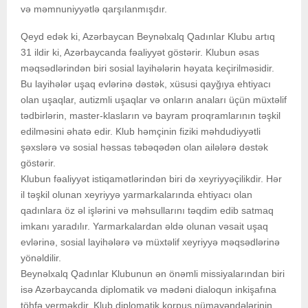
və məmnuniyyətlə qarşılanmışdır.
Qeyd edək ki, Azərbaycan Beynəlxalq Qadınlar Klubu artıq
31 ildir ki, Azərbaycanda fəaliyyət göstərir. Klubun əsas
məqsədlərindən biri sosial layihələrin həyata keçirilməsidir.
Bu layihələr uşaq evlərinə dəstək, xüsusi qayğıya ehtiyacı
olan uşaqlar, autizmli uşaqlar və onların anaları üçün müxtəlif
tədbirlərin, master-klasların və bayram proqramlarının təşkil
edilməsini əhatə edir. Klub həmçinin fiziki məhdudiyyətli
şəxslərə və sosial həssas təbəqədən olan ailələrə dəstək
göstərir.
Klubun fəaliyyət istiqamətlərindən biri də xeyriyyəçilikdir. Hər
il təşkil olunan xeyriyyə yarmarkalarında ehtiyacı olan
qadınlara öz əl işlərini və məhsullarını təqdim edib satmaq
imkanı yaradılır. Yarmarkalardan əldə olunan vəsait uşaq
evlərinə, sosial layihələrə və müxtəlif xeyriyyə məqsədlərinə
yönəldilir.
Beynəlxalq Qadınlar Klubunun ən önəmli missiyalarından biri
isə Azərbaycanda diplomatik və mədəni dialoqun inkişafına
töhfə verməkdir. Klub diplomatik korpus nümayəndələrinin