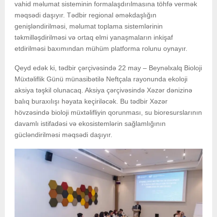
vahid məlumat sisteminin formalaşdırılmasına töhfə vermək
məqsədi daşıyır. Tədbir regional əməkdaşlığın
genişləndirilməsi, məlumat toplama sistemlərinin
təkmilləşdirilməsi və ortaq elmi yanaşmaların inkişaf
etdirilməsi baxımından mühüm platforma rolunu oynayır.
Qeyd edək ki, tədbir çərçivəsində 22 may – Beynəlxalq Bioloji
Müxtəliflik Günü münasibətilə Neftçala rayonunda ekoloji
aksiya təşkil olunacaq. Aksiya çərçivəsində Xəzər dənizinə
balıq buraxılışı həyata keçiriləcək. Bu tədbir Xəzər
hövzəsində bioloji müxtəlifliyin qorunması, su bioresurslarının
davamlı istifadəsi və ekosistemlərin sağlamlığının
gücləndirilməsi məqsədi daşıyır.