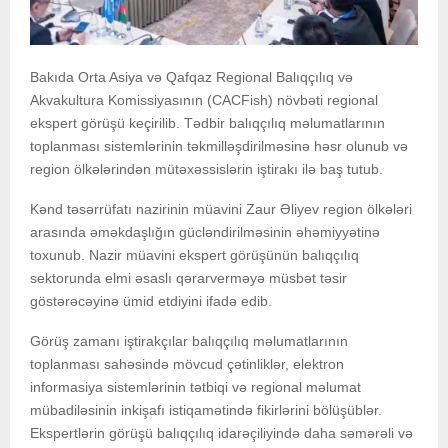
Bakıda Orta Asiya və Qafqaz Regional Balıqçılıq və
Akvakultura Komissiyasının (CACFish) növbəti regional
ekspert görüşü keçirilib. Tədbir balıqçılıq məlumatlarının
toplanması sistemlərinin təkmilləşdirilməsinə həsr olunub və
region ölkələrindən mütəxəssislərin iştirakı ilə baş tutub.
Kənd təsərrüfatı nazirinin müavini Zaur Əliyev region ölkələri
arasında əməkdaşlığın gücləndirilməsinin əhəmiyyətinə
toxunub. Nazir müavini ekspert görüşünün balıqçılıq
sektorunda elmi əsaslı qərarverməyə müsbət təsir
göstərəcəyinə ümid etdiyini ifadə edib.
Görüş zamanı iştirakçılar balıqçılıq məlumatlarının
toplanması sahəsində mövcud çətinliklər, elektron
informasiya sistemlərinin tətbiqi və regional məlumat
mübadiləsinin inkişafı istiqamətində fikirlərini bölüşüblər.
Ekspertlərin görüşü balıqçılıq idarəçiliyində daha səmərəli və