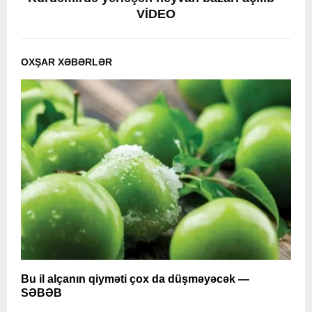
VİDEO
OXŞAR XƏBƏRLƏR
Bu il alçanın qiyməti çox da düşməyəcək —
P
SƏBƏB