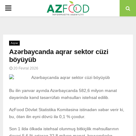
PRIMARY
MENU
Aqrar
Azərbaycanda aqrar sektor cüzi
böyüyüb
20 Fevral 2026
Bu ilin yanvar ayında Azərbaycanda 582,6 milyon manat
dəyərində kənd təsərrüfatı məhsulları istehsal edilib.
AzFood Dövlət Statistika Komitəsinə istinadən xəbər verir ki,
bu, ötən ilin eyni dövrü ilə 0,1 % çoxdur.
Son 1 ildə ölkədə istehsal olunmuş bitkiçilik məhsullarının
dəyəri 5,6 % artaraq 32,8 milyon manat, heyvandarlıq