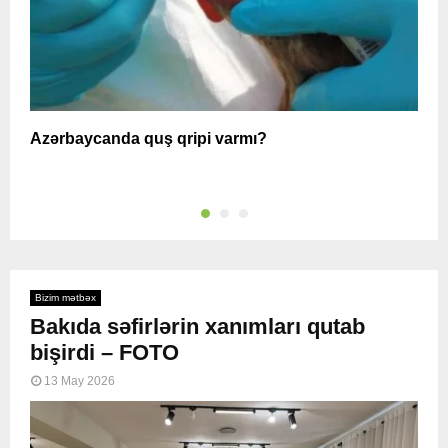
Azərbaycanda quş qripi varmı?
A
Bizim mətbəx
Bakıda səfirlərin xanımları qutab
bişirdi – FOTO
13 May 2026