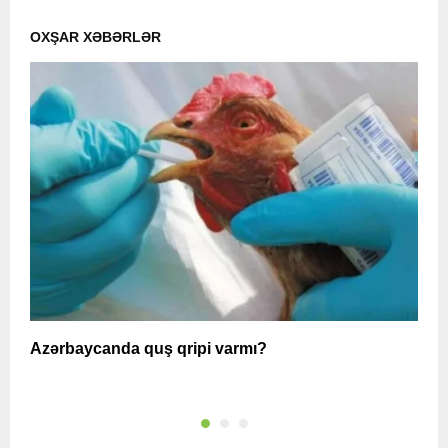
OXŞAR XƏBƏRLƏR
Azərbaycanda quş qripi varmı?
A