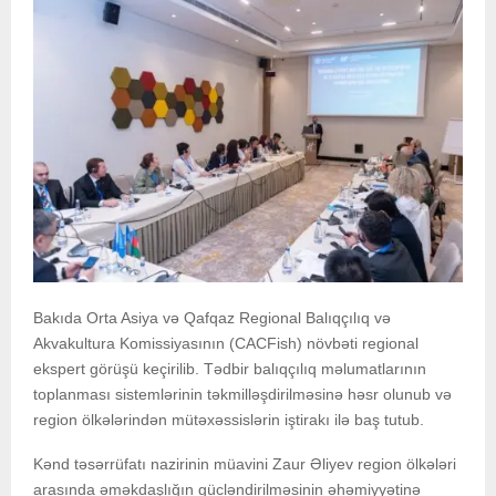
Bakıda Orta Asiya və Qafqaz Regional Balıqçılıq və
Akvakultura Komissiyasının (CACFish) növbəti regional
ekspert görüşü keçirilib. Tədbir balıqçılıq məlumatlarının
toplanması sistemlərinin təkmilləşdirilməsinə həsr olunub və
region ölkələrindən mütəxəssislərin iştirakı ilə baş tutub.
Kənd təsərrüfatı nazirinin müavini Zaur Əliyev region ölkələri
arasında əməkdaşlığın gücləndirilməsinin əhəmiyyətinə