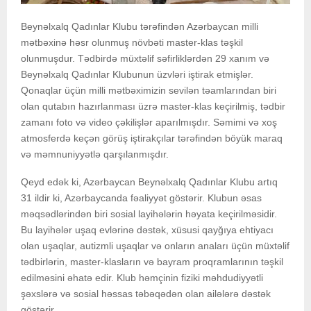
Beynəlxalq Qadınlar Klubu tərəfindən Azərbaycan milli
mətbəxinə həsr olunmuş növbəti master-klas təşkil
olunmuşdur. Tədbirdə müxtəlif səfirliklərdən 29 xanım və
Beynəlxalq Qadınlar Klubunun üzvləri iştirak etmişlər.
Qonaqlar üçün milli mətbəximizin sevilən təamlarından biri
olan qutabın hazırlanması üzrə master-klas keçirilmiş, tədbir
zamanı foto və video çəkilişlər aparılmışdır. Səmimi və xoş
atmosferdə keçən görüş iştirakçılar tərəfindən böyük maraq
və məmnuniyyətlə qarşılanmışdır.
Qeyd edək ki, Azərbaycan Beynəlxalq Qadınlar Klubu artıq
31 ildir ki, Azərbaycanda fəaliyyət göstərir. Klubun əsas
məqsədlərindən biri sosial layihələrin həyata keçirilməsidir.
Bu layihələr uşaq evlərinə dəstək, xüsusi qayğıya ehtiyacı
olan uşaqlar, autizmli uşaqlar və onların anaları üçün müxtəlif
tədbirlərin, master-klasların və bayram proqramlarının təşkil
edilməsini əhatə edir. Klub həmçinin fiziki məhdudiyyətli
şəxslərə və sosial həssas təbəqədən olan ailələrə dəstək
göstərir.