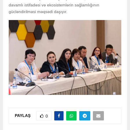
davamlı istifadəsi və ekosistemlərin sağlamlığının
gücləndirilməsi məqsədi daşıyır.
PAYLAŞ
0