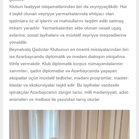
Klubun fəaliyyət istiqamətlərindən biri də xeyriyyəçilikdir. Hər
il təşkil olunan xeyriyyə yarmarkalarında ehtiyacı olan
qadınlara öz əl işlərini və məhsullarını təqdim edib satmaq
imkanı yaradılır. Yarmarkalardan əldə olunan vəsait uşaq
evlərinə, sosial layihələrə və müxtəlif xeyriyyə məqsədlərinə
yönəldilir.
Beynəlxalq Qadınlar Klubunun ən önəmli missiyalarından biri
isə Azərbaycanda diplomatik və mədəni dialoqun inkişafına
töhfə verməkdir. Klub diplomatik korpus nümayəndələrinin
xanımları, qadın diplomatlar və Azərbaycanda yaşayan
ekspatlar üçün müxtəlif tədbirlər, mədəni proqramlar, master-
klaslar və ekskursiyalar təşkil edir. Bu layihələr vasitəsilə
iştirakçılar Azərbaycanın zəngin tarixi, milli mədəniyyəti, adət-
ənənələri və mətbəxi ilə yaxından tanış olurlar.