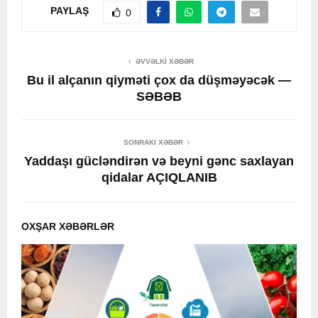
PAYLAŞ
0
ƏVVƏLKI XƏBƏR
Bu il alçanın qiyməti çox da düşməyəcək —
SƏBƏB
SONRAKI XƏBƏR
Yaddaşı gücləndirən və beyni gənc saxlayan
qidalar AÇIQLANIB
OXŞAR XƏBƏRLƏR