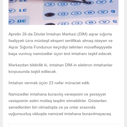
Aprelin 26-da Dövlət İmtahan Mərkəzi (DİM) aqrar sığorta
fəaliyyəti üzrə müstəqil ekspert sertifikatı almaq istəyən və
Aqrar Sığorta Fondunun keçirdiyi təlimləri müvəffəqiyyətlə
başa vurmuş namizədlər üçün test imtahanı təşkil edəcək.
Mərkəzdən bildirilib ki, imtahan DİM-in elektron imtahanlar
korpusunda təşkil ediləcək.
İmtahan vermək üçün 23 nəfər müraciət edib.
Namizədlər imtahana buraxılış vərəqəsini və şəxsiyyət
vəsiqəsinin əslini mütləq təqdim etməlidirlər. Göstərilən
sənədlərdən biri olmadıqda və ya onlar arasında
uyğunsuzluq olduqda namizəd imtahana buraxılmayacaq.