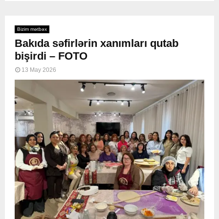
Bizim mətbəx
Bakıda səfirlərin xanımları qutab
bişirdi – FOTO
13 May 2026