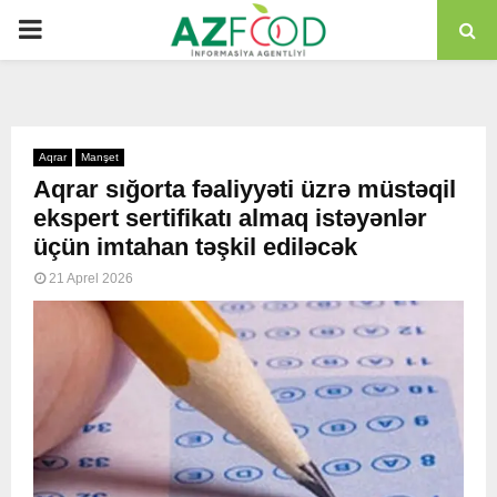
PRIMARY
MENU
Aqrar
Manşet
Aqrar sığorta fəaliyyəti üzrə müstəqil
ekspert sertifikatı almaq istəyənlər
üçün imtahan təşkil ediləcək
21 Aprel 2026