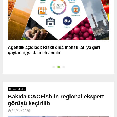
r?
Agentlik açıqladı: Riskli qida məhsulları ya geri
N
qaytarılır, ya da məhv edilir
m
Heyvandarlıq
Bakıda CACFish-in regional ekspert
görüşü keçirilib
21 May 2026