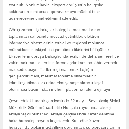
toxunub. Nazir müavini ekspert görüşünün balıqçılıq
sektorunda elmi əsaslı qərarverməyə müsbət təsir
göstərəcəyinə ümid etdiyini ifadə edib.
Görüş zamanı iştirakçılar balıqçılıq məlumatlarının
toplanması sahəsində mövcud çətinliklər, elektron
informasiya sistemlərinin tətbiqi və regional məlumat
mübadiləsinin inkişafı istiqamətində fikirlərini bölüşüblər.
Ekspertlərin görüşü balıqçılıq idarəçiliyində daha səmərəli və
vahid məlumat sisteminin formalaşdırılmasına töhfə vermək
məqsədi daşıyır. Tədbir regional əməkdaşlığın
genişləndirilməsi, məlumat toplama sistemlərinin
təkmilləşdirilməsi və ortaq elmi yanaşmaların inkişaf
etdirilməsi baxımından mühüm platforma rolunu oynayır.
Qeyd edək ki, tədbir çərçivəsində 22 may – Beynəlxalq Bioloji
Müxtəliflik Günü münasibətilə Neftçala rayonunda ekoloji
aksiya təşkil olunacaq. Aksiya çərçivəsində Xəzər dənizinə
balıq buraxılışı həyata keçiriləcək. Bu tədbir Xəzər
hövzəsində bioloji müxtəlifliyin qorunması, su bioresurslarının