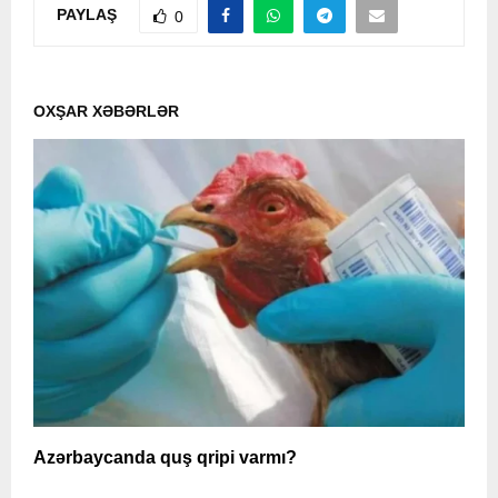
PAYLAŞ
0
OXŞAR XƏBƏRLƏR
Azərbaycanda quş qripi varmı?
A