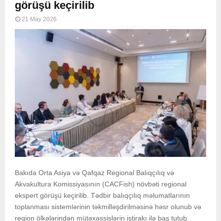
görüşü keçirilib
21 May 2026
Bakıda Orta Asiya və Qafqaz Regional Balıqçılıq və
Akvakultura Komissiyasının (CACFish) növbəti regional
ekspert görüşü keçirilib. Tədbir balıqçılıq məlumatlarının
toplanması sistemlərinin təkmilləşdirilməsinə həsr olunub və
region ölkələrindən mütəxəssislərin iştirakı ilə baş tutub.