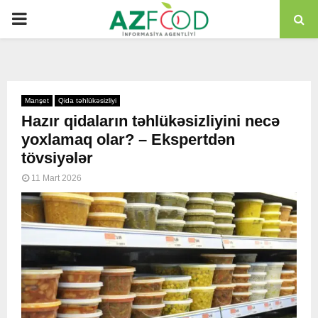
PRIMARY
MENU
Manşet
Qida təhlükəsizliyi
Hazır qidaların təhlükəsizliyini necə
yoxlamaq olar? – Ekspertdən
tövsiyələr
11 Mart 2026