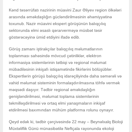
Kənd təsərrüfatı nazirinin müavini Zaur Əliyev region ölkələri
arasında əməkdaşlığın gücləndirilməsinin əhəmiyyətinə
toxunub. Nazir müavini ekspert görüşünün balıqçılıq
sektorunda elmi əsaslı qərarverməyə müsbət təsir
göstərəcəyinə ümid etdiyini ifadə edib.
Görüş zamanı iştirakçılar balıqçılıq məlumatlarının
toplanması sahəsində mövcud çətinliklər, elektron
informasiya sistemlərinin tətbiqi və regional məlumat
mübadiləsinin inkişafı istiqamətində fikirlərini bölüşüblər.
Ekspertlərin görüşü balıqçılıq idarəçiliyində daha səmərəli və
vahid məlumat sisteminin formalaşdırılmasına töhfə vermək
məqsədi daşıyır. Tədbir regional əməkdaşlığın
genişləndirilməsi, məlumat toplama sistemlərinin
təkmilləşdirilməsi və ortaq elmi yanaşmaların inkişaf
etdirilməsi baxımından mühüm platforma rolunu oynayır.
Qeyd edək ki, tədbir çərçivəsində 22 may – Beynəlxalq Bioloji
Müxtəliflik Günü münasibətilə Neftçala rayonunda ekoloji