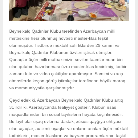
Beynəlxalq Qadınlar Klubu tərəfindən Azərbaycan milli
mətbəxinə həsr olunmuş növbəti master-klas təşkil
olunmuşdur. Tədbirdə müxtəlif səfirliklərdən 29 xanım və
Beynəlxalq Qadınlar Klubunun üzvləri iştirak etmişlər.
Qonaqlar üçün milli mətbəximizin sevilən təamlarından biri
olan qutabın hazırlanması üzrə master-klas keçirilmiş, tədbir
zamanı foto və video çəkilişlər aparılmışdır. Səmimi və xoş
atmosferdə keçən görüş iştirakçılar tərəfindən böyük maraq
və məmnuniyyətlə qarşılanmışdır.
Qeyd edək ki, Azərbaycan Beynəlxalq Qadınlar Klubu artıq
31 ildir ki, Azərbaycanda fəaliyyət göstərir. Klubun əsas
məqsədlərindən biri sosial layihələrin həyata keçirilməsidir.
Bu layihələr uşaq evlərinə dəstək, xüsusi qayğıya ehtiyacı
olan uşaqlar, autizmli uşaqlar və onların anaları üçün müxtəlif
tədbirlərin, master-klasların və bayram proqramlarının təşkil