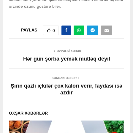
ərzində özünü göstərə bilər.
PAYLAŞ
0
ƏVVƏLKI XƏBƏR
Hər gün şorba yemək mütləq deyil
SONRAKI XƏBƏR
Şirin qazlı içkilər çox kalori verir, faydası isə
azdır
OXŞAR XƏBƏRLƏR