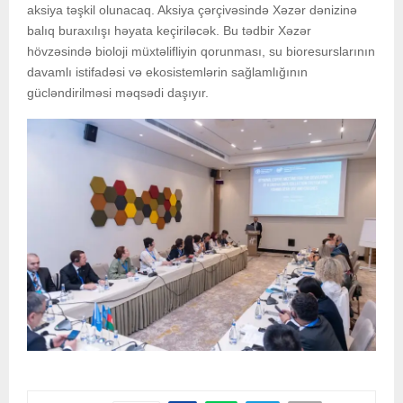
aksiya təşkil olunacaq. Aksiya çərçivəsində Xəzər dənizinə
balıq buraxılışı həyata keçiriləcək. Bu tədbir Xəzər
hövzəsində bioloji müxtəlifliyin qorunması, su bioresurslarının
davamlı istifadəsi və ekosistemlərin sağlamlığının
gücləndirilməsi məqsədi daşıyır.