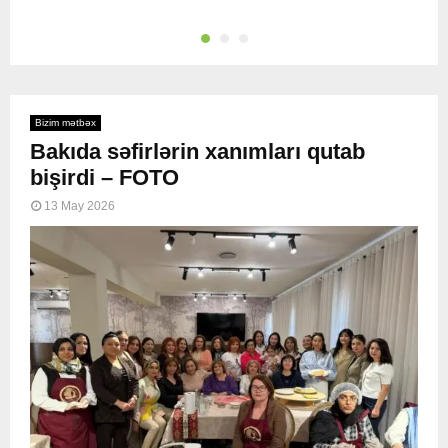
Bizim mətbəx
Bakıda səfirlərin xanımları qutab
bişirdi – FOTO
13 May 2026