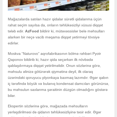
Mağazalarda satılan hazır qidalar sürətli qidalanma üçün
rahat seçim sayılsa da, onların təhlükəsizliyi xüsusi diqqət
tələb edir.
AzFood
bildirir ki, mütəxəssislər belə məhsulları
alarkən bir neçə vacib məqama diqqət yetirməyi tövsiyə
edirlər.
Moskva “Naturоvo” aqrofabrikasının bölmə rəhbəri Pyotr
Qaponov bildirib ki, hazır qida seçərkən ilk növbədə
qablaşdırmaya diqqət yetirilməlidir. Onun sözlərinə görə,
məhsulu əlinizə götürərək qiymətinə deyil, ilk olaraq
üzərindəki qoruyucu plyonkaya baxmaq lazımdır. Əgər qabın
iç tərəfində böyük və bulanıq kondensat damcıları görünürsə,
bu məhsulun saxlanma şəraitinin düzgün olmadığını göstərə
bilər.
Ekspertin sözlərinə görə, mağazada məhsulların
yerləşdirilməsi də qidanın təhlükəsizliyinə təsir edir. Əgər