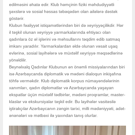
edilməsini əhatə edir. Klub həmçinin fiziki məhdudiyyətli
şəxslərə və sosial həssas təbəqədən olan ailələrə dəstək
göstərir.
Klubun fəaliyyət istiqamətlərindən biri də xeyriyyəçilikdir. Hər
il təşkil olunan xeyriyyə yarmarkalarında ehtiyacı olan
qadınlara öz əl işlərini və məhsullarını təqdim edib satmaq
imkanı yaradılır. Yarmarkalardan əldə olunan vəsait uşaq
evlərinə, sosial layihələrə və müxtəlif xeyriyyə məqsədlərinə
yönəldilir.
Beynəlxalq Qadınlar Klubunun ən önəmli missiyalarından biri
isə Azərbaycanda diplomatik və mədəni dialoqun inkişafına
töhfə verməkdir. Klub diplomatik korpus nümayəndələrinin
xanımları, qadın diplomatlar və Azərbaycanda yaşayan
ekspatlar üçün müxtəlif tədbirlər, mədəni proqramlar, master-
klaslar və ekskursiyalar təşkil edir. Bu layihələr vasitəsilə
iştirakçılar Azərbaycanın zəngin tarixi, milli mədəniyyəti, adət-
ənənələri və mətbəxi ilə yaxından tanış olurlar.