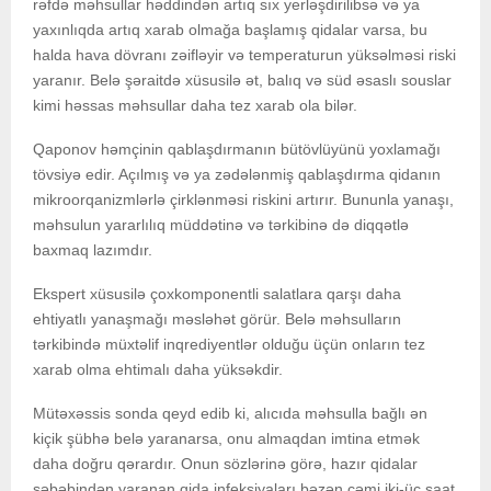
rəfdə məhsullar həddindən artıq sıx yerləşdirilibsə və ya
yaxınlıqda artıq xarab olmağa başlamış qidalar varsa, bu
halda hava dövranı zəifləyir və temperaturun yüksəlməsi riski
yaranır. Belə şəraitdə xüsusilə ət, balıq və süd əsaslı souslar
kimi həssas məhsullar daha tez xarab ola bilər.
Qaponov həmçinin qablaşdırmanın bütövlüyünü yoxlamağı
tövsiyə edir. Açılmış və ya zədələnmiş qablaşdırma qidanın
mikroorqanizmlərlə çirklənməsi riskini artırır. Bununla yanaşı,
məhsulun yararlılıq müddətinə və tərkibinə də diqqətlə
baxmaq lazımdır.
Ekspert xüsusilə çoxkomponentli salatlara qarşı daha
ehtiyatlı yanaşmağı məsləhət görür. Belə məhsulların
tərkibində müxtəlif inqrediyentlər olduğu üçün onların tez
xarab olma ehtimalı daha yüksəkdir.
Mütəxəssis sonda qeyd edib ki, alıcıda məhsulla bağlı ən
kiçik şübhə belə yaranarsa, onu almaqdan imtina etmək
daha doğru qərardır. Onun sözlərinə görə, hazır qidalar
səbəbindən yaranan qida infeksiyaları bəzən cəmi iki-üç saat