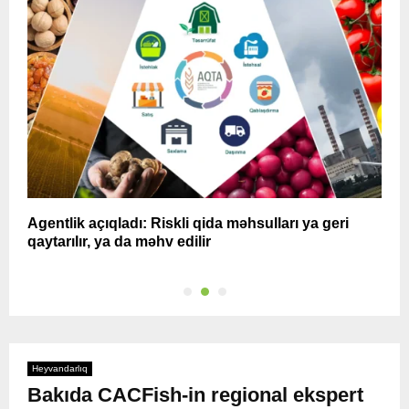
r?
Agentlik açıqladı: Riskli qida məhsulları ya geri
N
qaytarılır, ya da məhv edilir
m
Heyvandarlıq
Bakıda CACFish-in regional ekspert