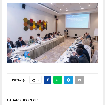
PAYLAŞ
0
OXŞAR XƏBƏRLƏR