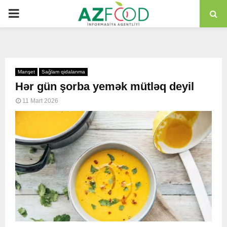
PRIMARY
MENU
Manşet
Sağlam qidalanma
Hər gün şorba yemək mütləq deyil
11 Mart 2026