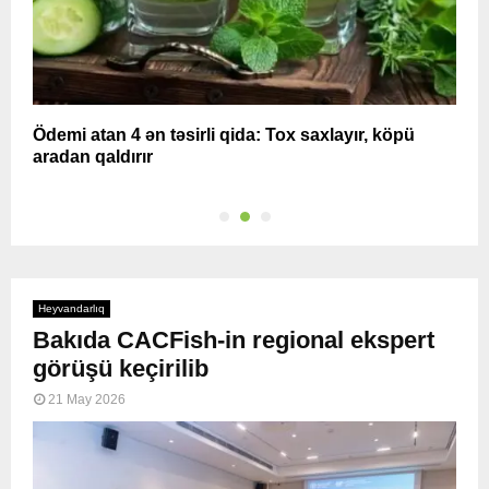
Ödemi atan 4 ən təsirli qida: Tox saxlayır, köpü
M
aradan qaldırır
Heyvandarlıq
Bakıda CACFish-in regional ekspert
görüşü keçirilib
21 May 2026