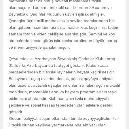
mətbəxinə həsr olunmuş növbəti master-klas təşkil
olunmuşdur. Tədbirdə müxtəlif səfirliklərdən 29 xanım və
Beynəlxalq Qadınlar Klubunun üzvləri iştirak etmişlər.
Qonaqlar üçün milli mətbəximizin sevilən təamlarından biri
olan qutabın hazırlanması üzrə master-klas keçirilmiş, tədbir
zamanı foto və video çəkilişlər aparılmışdır. Səmimi və xoş
atmosferdə keçən görüş iştirakçılar tərəfindən böyük maraq
və məmnuniyyətlə qarşılanmışdır.
Qeyd edək ki, Azərbaycan Beynəlxalq Qadınlar Klubu artıq
31 ildir ki, Azərbaycanda fəaliyyət göstərir. Klubun əsas
məqsədlərindən biri sosial layihələrin həyata keçirilməsidir.
Bu layihələr uşaq evlərinə dəstək, xüsusi qayğıya ehtiyacı
olan uşaqlar, autizmli uşaqlar və onların anaları üçün müxtəlif
tədbirlərin, master-klasların və bayram proqramlarının təşkil
edilməsini əhatə edir. Klub həmçinin fiziki məhdudiyyətli
şəxslərə və sosial həssas təbəqədən olan ailələrə dəstək
göstərir.
Klubun fəaliyyət istiqamətlərindən biri də xeyriyyəçilikdir. Hər
il təşkil olunan xeyriyyə yarmarkalarında ehtiyacı olan