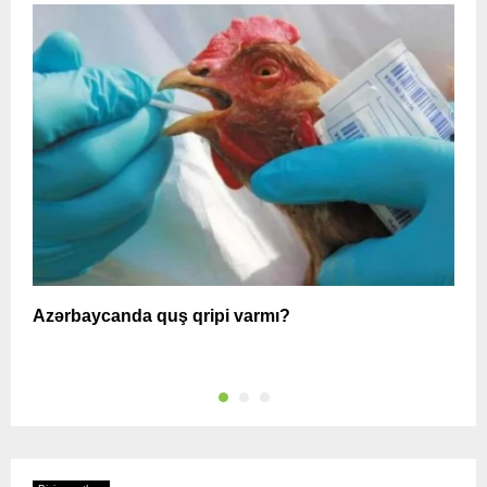
Azərbaycanda quş qripi varmı?
A