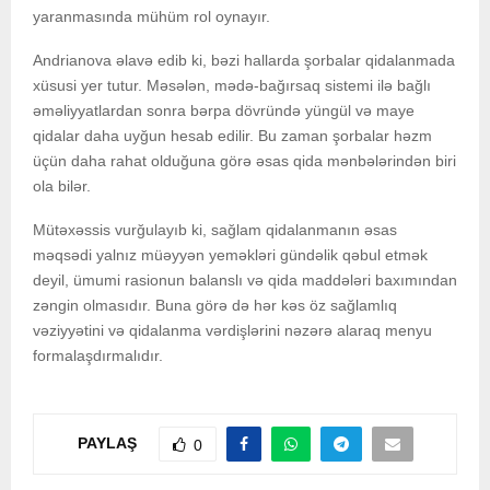
yaranmasında mühüm rol oynayır.
Andrianova əlavə edib ki, bəzi hallarda şorbalar qidalanmada
xüsusi yer tutur. Məsələn, mədə-bağırsaq sistemi ilə bağlı
əməliyyatlardan sonra bərpa dövründə yüngül və maye
qidalar daha uyğun hesab edilir. Bu zaman şorbalar həzm
üçün daha rahat olduğuna görə əsas qida mənbələrindən biri
ola bilər.
Mütəxəssis vurğulayıb ki, sağlam qidalanmanın əsas
məqsədi yalnız müəyyən yeməkləri gündəlik qəbul etmək
deyil, ümumi rasionun balanslı və qida maddələri baxımından
zəngin olmasıdır. Buna görə də hər kəs öz sağlamlıq
vəziyyətini və qidalanma vərdişlərini nəzərə alaraq menyu
formalaşdırmalıdır.
PAYLAŞ
0