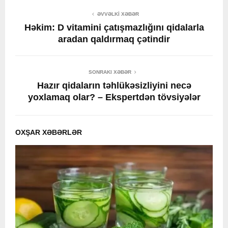
ƏVVƏLKI XƏBƏR
Həkim: D vitamini çatışmazlığını qidalarla
aradan qaldırmaq çətindir
SONRAKI XƏBƏR
Hazır qidaların təhlükəsizliyini necə
yoxlamaq olar? – Ekspertdən tövsiyələr
OXŞAR XƏBƏRLƏR