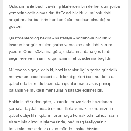
Qidalanma ilə bağlı yayılmış fikirlərdən biri də hər gün şorba
yeməyin vacib olmasıdır.
AzFood
bildirir ki, müasir tibbi
araşdırmalar bu fikrin hər kəs üçün məcburi olmadığını
göstərir.
Qastroenteroloq həkim Anastasiya Andrianova bildirib ki,
insanın hər gün mütləq şorba yeməsinə dair tibbi zərurət
yoxdur. Onun sözlərinə görə, qidalanma daha çox fərdi
seçimlərə və insanın orqanizminin ehtiyaclarına bağlıdır.
Mütəxəssis qeyd edib ki, bəzi insanlar üçün şorba gündəlik
menyunun əsas hissəsi ola bilər, digərləri isə onu daha az
qəbul edə bilər. Bu baxımdan qidalanmada əsas prinsip
balanslı və müxtəlif məhsulların istifadə edilməsidir.
Həkimin sözlərinə görə, xüsusilə tərəvəzlərlə hazırlanan
şorbalar faydalı hesab olunur. Belə yeməklər orqanizmin
qəbul etdiyi lif miqdarını artırmağa kömək edir. Lif isə həzm
sisteminin düzgün işləməsində, bağırsaq fəaliyyətinin
tənzimlənməsində və uzun müddət toxluq hissinin