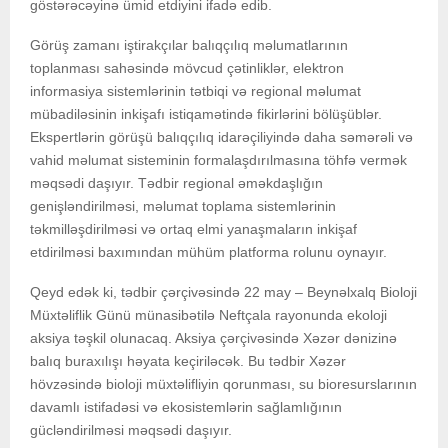
göstərəcəyinə ümid etdiyini ifadə edib.
Görüş zamanı iştirakçılar balıqçılıq məlumatlarının
toplanması sahəsində mövcud çətinliklər, elektron
informasiya sistemlərinin tətbiqi və regional məlumat
mübadiləsinin inkişafı istiqamətində fikirlərini bölüşüblər.
Ekspertlərin görüşü balıqçılıq idarəçiliyində daha səmərəli və
vahid məlumat sisteminin formalaşdırılmasına töhfə vermək
məqsədi daşıyır. Tədbir regional əməkdaşlığın
genişləndirilməsi, məlumat toplama sistemlərinin
təkmilləşdirilməsi və ortaq elmi yanaşmaların inkişaf
etdirilməsi baxımından mühüm platforma rolunu oynayır.
Qeyd edək ki, tədbir çərçivəsində 22 may – Beynəlxalq Bioloji
Müxtəliflik Günü münasibətilə Neftçala rayonunda ekoloji
aksiya təşkil olunacaq. Aksiya çərçivəsində Xəzər dənizinə
balıq buraxılışı həyata keçiriləcək. Bu tədbir Xəzər
hövzəsində bioloji müxtəlifliyin qorunması, su bioresurslarının
davamlı istifadəsi və ekosistemlərin sağlamlığının
gücləndirilməsi məqsədi daşıyır.