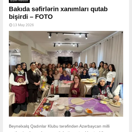
Bizim mətbəx
Bakıda səfirlərin xanımları qutab
bişirdi – FOTO
13 May 2026
Beynəlxalq Qadınlar Klubu tərəfindən Azərbaycan milli