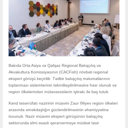
Bakıda Orta Asiya və Qafqaz Regional Balıqçılıq və
Akvakultura Komissiyasının (CACFish) növbəti regional
ekspert görüşü keçirilib. Tədbir balıqçılıq məlumatlarının
toplanması sistemlərinin təkmilləşdirilməsinə həsr olunub və
region ölkələrindən mütəxəssislərin iştirakı ilə baş tutub.
Kənd təsərrüfatı nazirinin müavini Zaur Əliyev region ölkələri
arasında əməkdaşlığın gücləndirilməsinin əhəmiyyətinə
toxunub. Nazir müavini ekspert görüşünün balıqçılıq
sektorunda elmi əsaslı qərarverməyə müsbət təsir