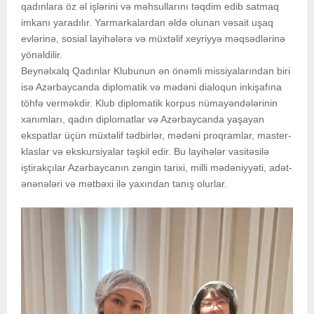
qadınlara öz əl işlərini və məhsullarını təqdim edib satmaq
imkanı yaradılır. Yarmarkalardan əldə olunan vəsait uşaq
evlərinə, sosial layihələrə və müxtəlif xeyriyyə məqsədlərinə
yönəldilir.
Beynəlxalq Qadınlar Klubunun ən önəmli missiyalarından biri
isə Azərbaycanda diplomatik və mədəni dialoqun inkişafına
töhfə verməkdir. Klub diplomatik korpus nümayəndələrinin
xanımları, qadın diplomatlar və Azərbaycanda yaşayan
ekspatlar üçün müxtəlif tədbirlər, mədəni proqramlar, master-
klaslar və ekskursiyalar təşkil edir. Bu layihələr vasitəsilə
iştirakçılar Azərbaycanın zəngin tarixi, milli mədəniyyəti, adət-
ənənələri və mətbəxi ilə yaxından tanış olurlar.