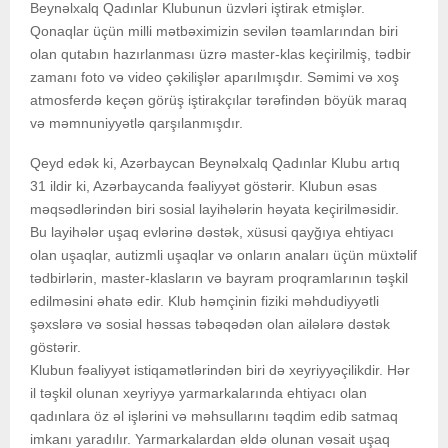
Beynəlxalq Qadınlar Klubunun üzvləri iştirak etmişlər.
Qonaqlar üçün milli mətbəximizin sevilən təamlarından biri
olan qutabın hazırlanması üzrə master-klas keçirilmiş, tədbir
zamanı foto və video çəkilişlər aparılmışdır. Səmimi və xoş
atmosferdə keçən görüş iştirakçılar tərəfindən böyük maraq
və məmnuniyyətlə qarşılanmışdır.
Qeyd edək ki, Azərbaycan Beynəlxalq Qadınlar Klubu artıq
31 ildir ki, Azərbaycanda fəaliyyət göstərir. Klubun əsas
məqsədlərindən biri sosial layihələrin həyata keçirilməsidir.
Bu layihələr uşaq evlərinə dəstək, xüsusi qayğıya ehtiyacı
olan uşaqlar, autizmli uşaqlar və onların anaları üçün müxtəlif
tədbirlərin, master-klasların və bayram proqramlarının təşkil
edilməsini əhatə edir. Klub həmçinin fiziki məhdudiyyətli
şəxslərə və sosial həssas təbəqədən olan ailələrə dəstək
göstərir.
Klubun fəaliyyət istiqamətlərindən biri də xeyriyyəçilikdir. Hər
il təşkil olunan xeyriyyə yarmarkalarında ehtiyacı olan
qadınlara öz əl işlərini və məhsullarını təqdim edib satmaq
imkanı yaradılır. Yarmarkalardan əldə olunan vəsait uşaq