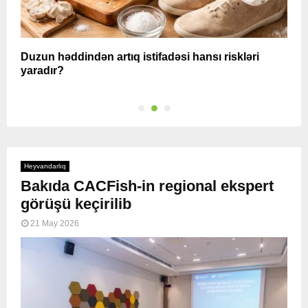
Duzun həddindən artıq istifadəsi hansı riskləri
S
yaradır?
i
Heyvandarlıq
Bakıda CACFish-in regional ekspert
görüşü keçirilib
21 May 2026