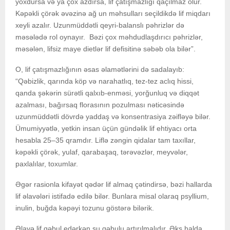
yoxdursa və ya çox azdırsa, lif çatışmazlığı qaçılmaz olur.
Kəpəkli çörək əvəzinə ağ un məhsulları seçildikdə lif miqdarı
xeyli azalır. Uzunmüddətli qeyri-balanslı pəhrizlər də
məsələdə rol oynayır. Bəzi çox məhdudlaşdırıcı pəhrizlər,
məsələn, lifsiz maye dietlər lif defisitinə səbəb ola bilər”.
O, lif çatışmazlığının əsas əlamətlərini də sadalayıb:
“Qəbizlik, qarında köp və narahatlıq, tez-tez aclıq hissi,
qanda şəkərin sürətli qalxıb-enməsi, yorğunluq və diqqət
azalması, bağırsaq florasının pozulması nəticəsində
uzunmüddətli dövrdə yaddaş və konsentrasiya zəifləyə bilər.
Ümumiyyətlə, yetkin insan üçün gündəlik lif ehtiyacı orta
hesabla 25–35 qramdır. Liflə zəngin qidalar tam taxıllar,
kəpəkli çörək, yulaf, qarabaşaq, tərəvəzlər, meyvələr,
paxlalılar, toxumlar.
Əgər rasionla kifayət qədər lif almaq çətindirsə, bəzi hallarda
lif əlavələri istifadə edilə bilər. Bunlara misal olaraq psyllium,
inulin, buğda kəpəyi tozunu göstərə bilərik.
Əlavə lif qəbul edərkən su qəbulu artırılmalıdır. Əks halda