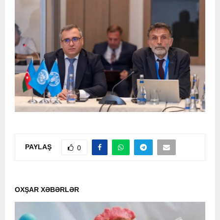
PAYLAŞ
0
OXŞAR XƏBƏRLƏR