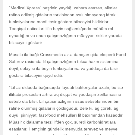
“Medical Xpress” nəşrinin yaydığı xəbərə əsasən, alimlər
rafinə edilmiş qidaların tərkibindən asılı olmayaraq idrak
funksiyalarına mənfi təsir göstərə biləcəyini bildirirlər.
Tədqiqat nəticələri lifin beyin sağlamlığında mühüm rol
oynadığını və onun çatışmazlığının müəyyən risklər yarada
biləcəyini göstərir.
Məsələ ilə bağlı Crossmedia.az-a danışan qida eksperti Fərid
Səfərov rasionda lif çatışmazlığının təkcə həzm sisteminə
deyil, dolayısı ilə beyin funksiyalarına və yaddaşa da təsir
göstərə biləcəyini qeyd edib:
“Lif az olduqda bağırsaqda faydalı bakteriyalar azalır, bu isə
iltihabi prosesləri artıraraq diqqət və yaddaşın zəifləməsinə
səbəb ola bilər. Lif çatışmazlığının əsas səbəblərindən biri
rafinə olunmuş qidaların çoxluğudur. Belə ki, ağ çörək, ağ
düyü, şirniyyat, fast-food məhsulları lif baxımından kasaddır.
Müasir qidalanma tərzi lifdən çox, sürətli karbohidratlara
əsaslanır. Həmçinin gündəlik menyuda tərəvəz və meyvə