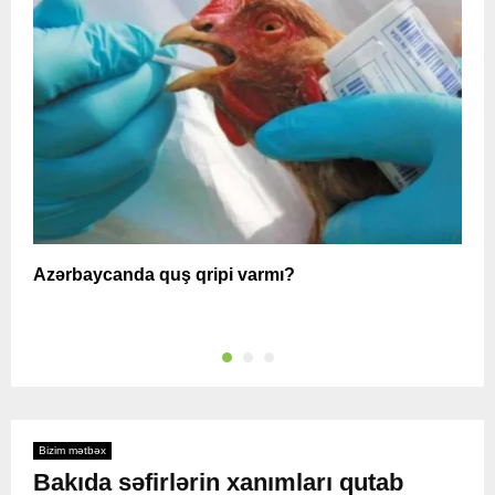
Azərbaycanda quş qripi varmı?
A
Bizim mətbəx
Bakıda səfirlərin xanımları qutab