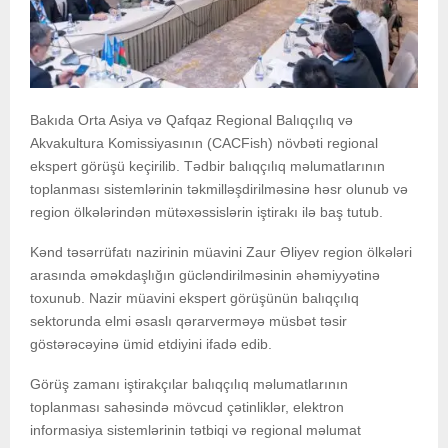
Bakıda Orta Asiya və Qafqaz Regional Balıqçılıq və
Akvakultura Komissiyasının (CACFish) növbəti regional
ekspert görüşü keçirilib. Tədbir balıqçılıq məlumatlarının
toplanması sistemlərinin təkmilləşdirilməsinə həsr olunub və
region ölkələrindən mütəxəssislərin iştirakı ilə baş tutub.
Kənd təsərrüfatı nazirinin müavini Zaur Əliyev region ölkələri
arasında əməkdaşlığın gücləndirilməsinin əhəmiyyətinə
toxunub. Nazir müavini ekspert görüşünün balıqçılıq
sektorunda elmi əsaslı qərarverməyə müsbət təsir
göstərəcəyinə ümid etdiyini ifadə edib.
Görüş zamanı iştirakçılar balıqçılıq məlumatlarının
toplanması sahəsində mövcud çətinliklər, elektron
informasiya sistemlərinin tətbiqi və regional məlumat