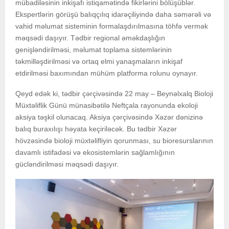
mübadiləsinin inkişafı istiqamətində fikirlərini bölüşüblər.
Ekspertlərin görüşü balıqçılıq idarəçiliyində daha səmərəli və
vahid məlumat sisteminin formalaşdırılmasına töhfə vermək
məqsədi daşıyır. Tədbir regional əməkdaşlığın
genişləndirilməsi, məlumat toplama sistemlərinin
təkmilləşdirilməsi və ortaq elmi yanaşmaların inkişaf
etdirilməsi baxımından mühüm platforma rolunu oynayır.
Qeyd edək ki, tədbir çərçivəsində 22 may – Beynəlxalq Bioloji
Müxtəliflik Günü münasibətilə Neftçala rayonunda ekoloji
aksiya təşkil olunacaq. Aksiya çərçivəsində Xəzər dənizinə
balıq buraxılışı həyata keçiriləcək. Bu tədbir Xəzər
hövzəsində bioloji müxtəlifliyin qorunması, su bioresurslarının
davamlı istifadəsi və ekosistemlərin sağlamlığının
gücləndirilməsi məqsədi daşıyır.