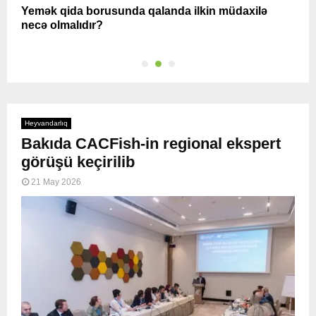
Yemək qida borusunda qalanda ilkin müdaxilə
S
necə olmalıdır?
h
Heyvandarlıq
Bakıda CACFish-in regional ekspert
görüşü keçirilib
21 May 2026