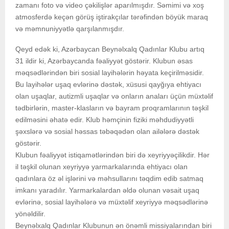
zamanı foto və video çəkilişlər aparılmışdır. Səmimi və xoş
atmosferdə keçən görüş iştirakçılar tərəfindən böyük maraq
və məmnuniyyətlə qarşılanmışdır.
Qeyd edək ki, Azərbaycan Beynəlxalq Qadınlar Klubu artıq
31 ildir ki, Azərbaycanda fəaliyyət göstərir. Klubun əsas
məqsədlərindən biri sosial layihələrin həyata keçirilməsidir.
Bu layihələr uşaq evlərinə dəstək, xüsusi qayğıya ehtiyacı
olan uşaqlar, autizmli uşaqlar və onların anaları üçün müxtəlif
tədbirlərin, master-klasların və bayram proqramlarının təşkil
edilməsini əhatə edir. Klub həmçinin fiziki məhdudiyyətli
şəxslərə və sosial həssas təbəqədən olan ailələrə dəstək
göstərir.
Klubun fəaliyyət istiqamətlərindən biri də xeyriyyəçilikdir. Hər
il təşkil olunan xeyriyyə yarmarkalarında ehtiyacı olan
qadınlara öz əl işlərini və məhsullarını təqdim edib satmaq
imkanı yaradılır. Yarmarkalardan əldə olunan vəsait uşaq
evlərinə, sosial layihələrə və müxtəlif xeyriyyə məqsədlərinə
yönəldilir.
Beynəlxalq Qadınlar Klubunun ən önəmli missiyalarından biri