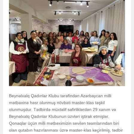
Beynəlxalq Qadınlar Klubu tərəfindən Azərbaycan milli
mətbəxinə həsr olunmuş növbəti master-klas təşkil
olunmuşdur. Tədbirdə müxtəlif səfirliklərdən 29 xanım və
Beynəlxalq Qadınlar Klubunun üzvləri iştirak etmişlər.
Qonaqlar üçün milli mətbəximizin sevilən təamlarından biri
olan qutabın hazırlanması üzrə master-klas keçirilmiş, tədbir