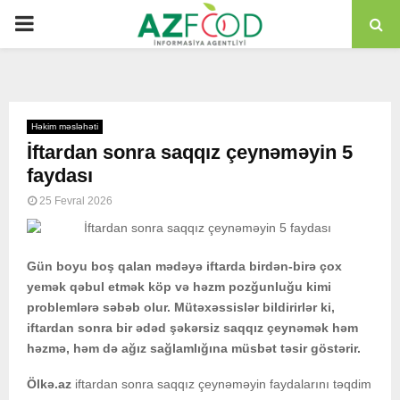
PRIMARY
MENU
Həkim məsləhəti
İftardan sonra saqqız çeynəməyin 5
faydası
25 Fevral 2026
Gün boyu boş qalan mədəyə iftarda birdən-birə çox
yemək qəbul etmək köp və həzm pozğunluğu kimi
problemlərə səbəb olur. Mütəxəssislər bildirirlər ki,
iftardan sonra bir ədəd şəkərsiz saqqız çeynəmək həm
həzmə, həm də ağız sağlamlığına müsbət təsir göstərir.
Ölkə.az
iftardan sonra saqqız çeynəməyin faydalarını təqdim