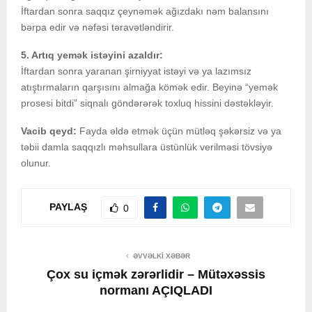
İftardan sonra saqqız çeynəmək ağızdakı nəm balansını
bərpa edir və nəfəsi təravətləndirir.
5. Artıq yemək istəyini azaldır:
İftardan sonra yaranan şirniyyat istəyi və ya lazımsız
atıştırmaların qarşısını almağa kömək edir. Beyinə “yemək
prosesi bitdi” siqnalı göndərərək toxluq hissini dəstəkləyir.
Vacib qeyd:
Fayda əldə etmək üçün mütləq şəkərsiz və ya
təbii damla saqqızlı məhsullara üstünlük verilməsi tövsiyə
olunur.
PAYLAŞ
0
ƏVVƏLKI XƏBƏR
Çox su içmək zərərlidir – Mütəxəssis
normanı AÇIQLADI