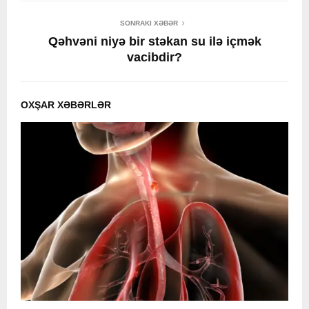
SONRAKI XƏBƏR
Qəhvəni niyə bir stəkan su ilə içmək
vacibdir?
OXŞAR XƏBƏRLƏR