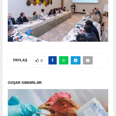
PAYLAŞ
0
OXŞAR XƏBƏRLƏR