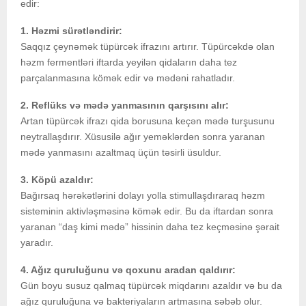
edir:
1. Həzmi sürətləndirir:
Saqqız çeynəmək tüpürcək ifrazını artırır. Tüpürcəkdə olan
həzm fermentləri iftarda yeyilən qidaların daha tez
parçalanmasına kömək edir və mədəni rahatladır.
2. Reflüks və mədə yanmasının qarşısını alır:
Artan tüpürcək ifrazı qida borusuna keçən mədə turşusunu
neytrallaşdırır. Xüsusilə ağır yeməklərdən sonra yaranan
mədə yanmasını azaltmaq üçün təsirli üsuldur.
3. Köpü azaldır:
Bağırsaq hərəkətlərini dolayı yolla stimullaşdıraraq həzm
sisteminin aktivləşməsinə kömək edir. Bu da iftardan sonra
yaranan “daş kimi mədə” hissinin daha tez keçməsinə şərait
yaradır.
4. Ağız quruluğunu və qoxunu aradan qaldırır:
Gün boyu susuz qalmaq tüpürcək miqdarını azaldır və bu da
ağız quruluğuna və bakteriyaların artmasına səbəb olur.