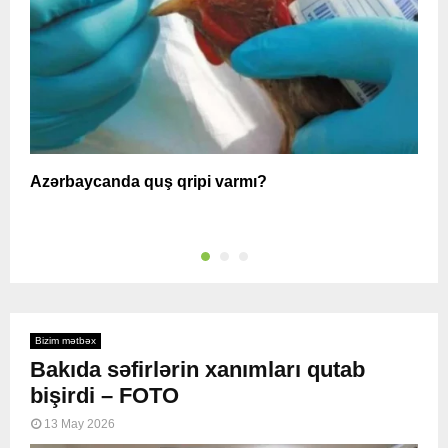
Azərbaycanda quş qripi varmı?
A
Bizim mətbəx
Bakıda səfirlərin xanımları qutab
bişirdi – FOTO
13 May 2026