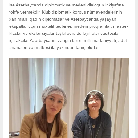
isə Azərbaycanda diplomatik və mədəni dialoqun inkişafına
töhfə verməkdir. Klub diplomatik korpus nümayəndələrinin
xanımları, qadın diplomatlar və Azərbaycanda yaşayan
ekspatlar üçün müxtəlif tədbirlər, mədəni proqramlar, master-
klaslar və ekskursiyalar təşkil edir. Bu layihələr vasitəsilə
iştirakçılar Azərbaycanın zəngin tarixi, milli mədəniyyəti, adət-
ənənələri və mətbəxi ilə yaxından tanış olurlar.