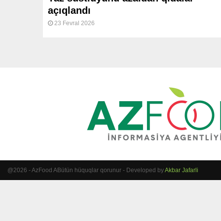
açıqlandı
23 Fevral 2026
@2026 - AzFood ABütün hüquqlar qorunur - Developed by
Akbar Jafarli