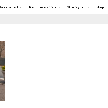
a xəbərləri
Kənd təsərrüfatı
Sizə faydalı
Haqqı