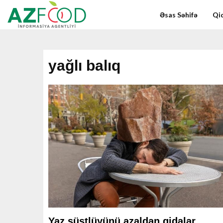
Əsas Səhifə
Qid
yağlı balıq
Yaz süstlüyünü azaldan qidalar