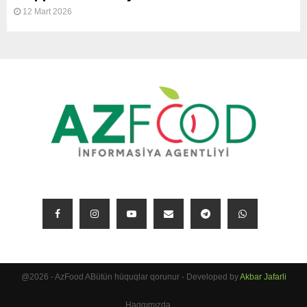
12 Mart 2026
BIZI IZLƏYIN
@2026 - AzFood ABütün hüquqlar qorunur - Developed by
Akbar Jafarli
Haqqımızda