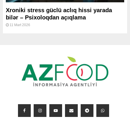
Xroniki stress güclü aclıq hissi yarada
bilər – Psixoloqdan açıqlama
11 Mart 2026
BIZI IZLƏYIN