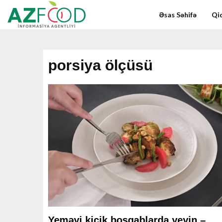
Əsas Səhifə
Qid
porsiya ölçüsü
Yeməyi kiçik boşqablarda yeyin –