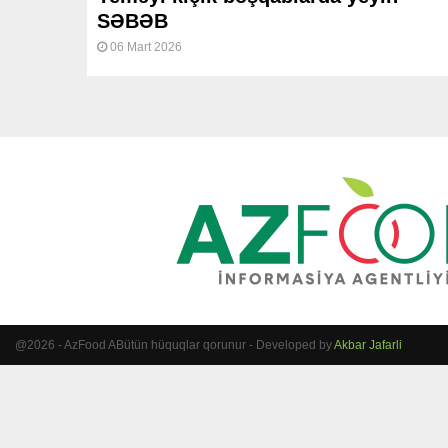
SƏBƏB
06 Mart 2026
@2026 - AzFood ABütün hüquqlar qorunur - Developed by
Akbar Jafarli