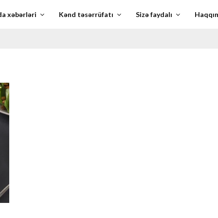
a xəbərləri
Kənd təsərrüfatı
Sizə faydalı
Haqqı