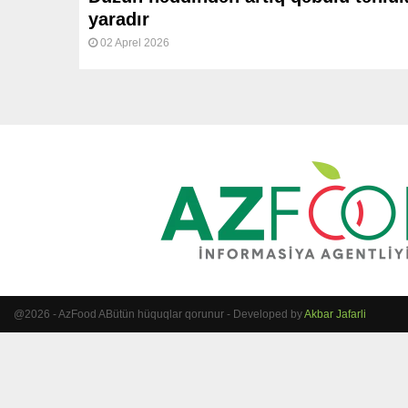
yaradır
02 Aprel 2026
@2026 - AzFood ABütün hüquqlar qorunur - Developed by
Akbar Jafarli