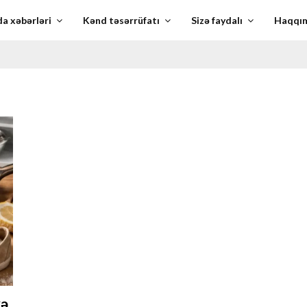
a xəbərləri
Kənd təsərrüfatı
Sizə faydalı
Haqqı
kə