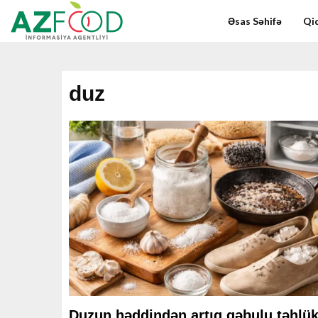
Əsas Səhifə
Qid
duz
Duzun həddindən artıq qəbulu təhlü