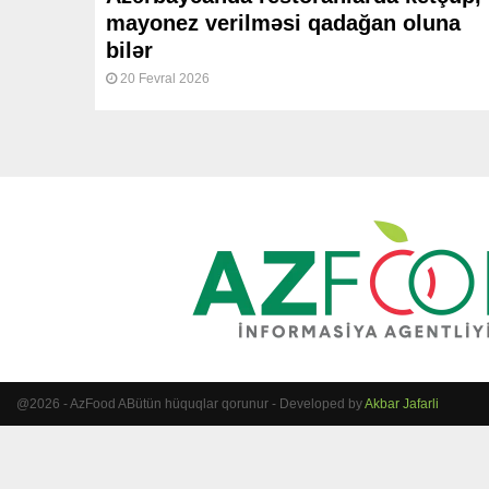
mayonez verilməsi qadağan oluna
bilər
20 Fevral 2026
@2026 - AzFood ABütün hüquqlar qorunur - Developed by
Akbar Jafarli