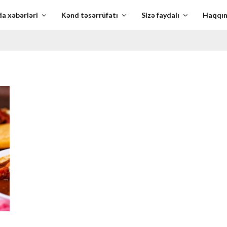
a xəbərləri
Kənd təsərrüfatı
Sizə faydalı
Haqqı