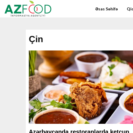
Əsas Səhifə
Qid
Çin
Azərbaycanda restoranlarda ketçup,