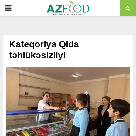
PRIMARY
MENU
Kateqoriya Qida
təhlükəsizliyi