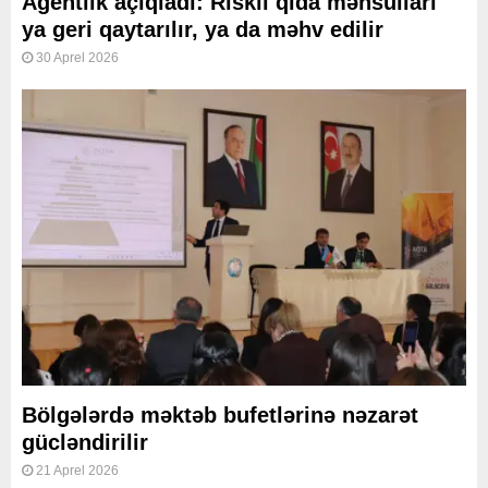
Agentlik açıqladı: Riskli qida məhsulları
ya geri qaytarılır, ya da məhv edilir
30 Aprel 2026
Bölgələrdə məktəb bufetlərinə nəzarət
gücləndirilir
21 Aprel 2026