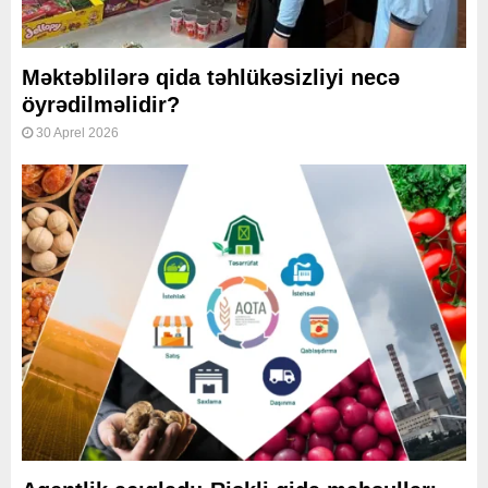
Məktəblilərə qida təhlükəsizliyi necə
öyrədilməlidir?
30 Aprel 2026