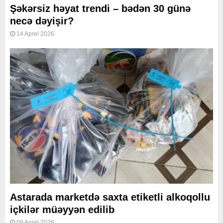
Şəkərsiz həyat trendi – bədən 30 günə
necə dəyişir?
14 Aprel 2026
Astarada marketdə saxta etiketli alkoqollu
içkilər müəyyən edilib
09 Aprel 2026