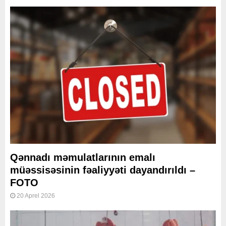
Qənnadı məmulatlarının emalı
müəssisəsinin fəaliyyəti dayandırıldı –
FOTO
20 Aprel 2026