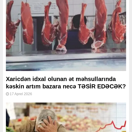
Xaricdən idxal olunan ət məhsullarında
kəskin artım bazara necə TƏSİR EDƏCƏK?
17 Aprel 2026