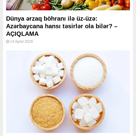
Dünya ərzaq böhranı ilə üz-üzə:
Azərbaycana hansı təsirlər ola bilər? –
AÇIQLAMA
14 Aprel 2026