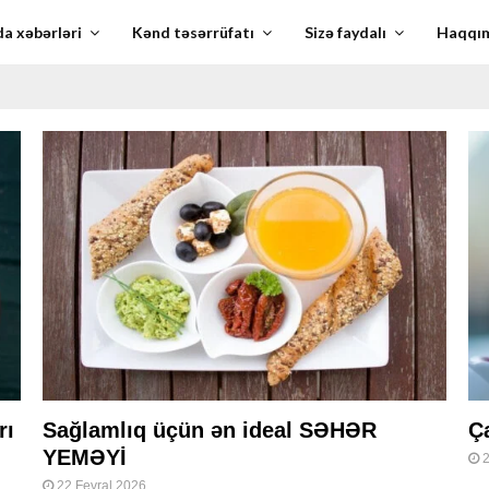
a xəbərləri
Kənd təsərrüfatı
Sizə faydalı
Haqqı
rı
Sağlamlıq üçün ən ideal SƏHƏR
Ça
YEMƏYİ
2
22 Fevral 2026