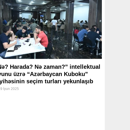
Nə? Harada? Nə zaman?” intellektual
yunu üzrə “Azərbaycan Kuboku”
yihəsinin seçim turları yekunlaşıb
9 İyun 2025