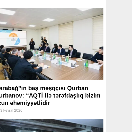
arabağ”ın baş məşqçisi Qurban
urbanov: “AQTİ ilə tərəfdaşlıq bizim
çün əhəmiyyətlidir
3 Fevral 2026