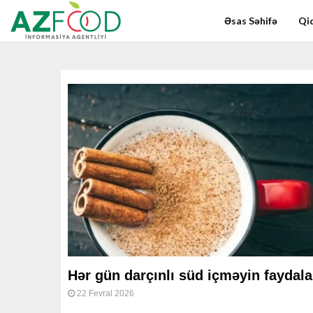
Əsas Səhifə
Qid
Hər gün darçınlı süd içməyin faydala
22 Fevral 2026