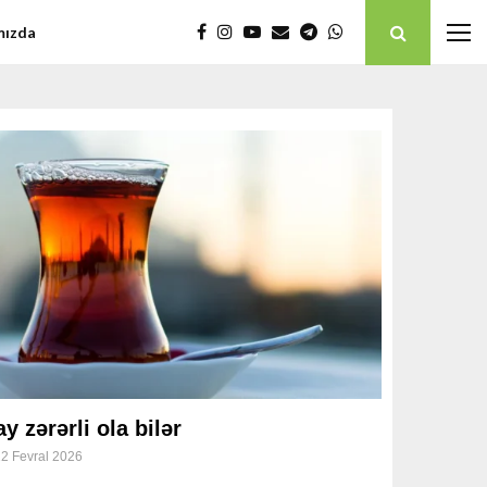
mızda
y zərərli ola bilər
2 Fevral 2026