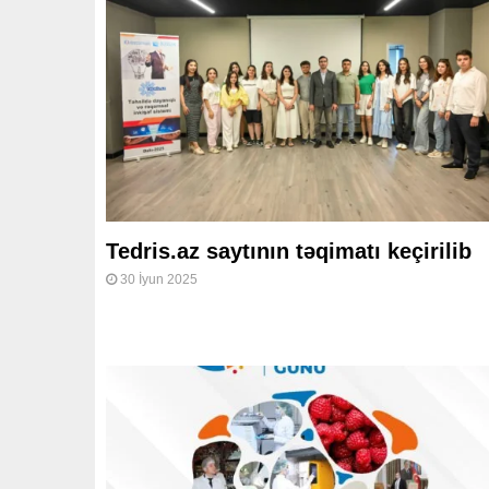
Tedris.az saytının təqimatı keçirilib
30 İyun 2025