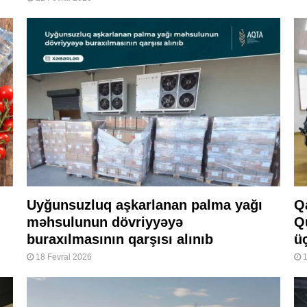
Uyğunsuzluq aşkarlanan palma yağı
Q
məhsulunun dövriyyəyə
Q
buraxılmasının qarşısı alınıb
ü
18 Fevral 2026
1