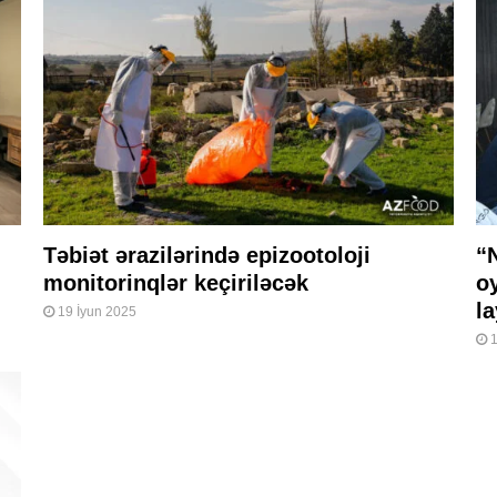
Təbiət ərazilərində epizootoloji
“
monitorinqlər keçiriləcək
o
la
19 İyun 2025
1