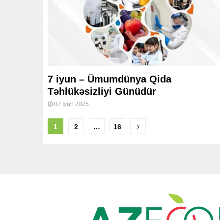
7 iyun – Ümumdünya Qida
Təhlükəsizliyi Günüdür
07 İyun 2025
Posts
1
2
…
16
pagination