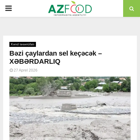
PRIMARY
MENU
Kənd təsərrüfatı
Bəzi çaylardan sel keçəcək –
XƏBƏRDARLIQ
27 Aprel 2026