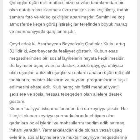
Qonaqlar üçün milli mətbəximizin sevilən təamlarından biri
olan qutabın hazırlanması üzrə master-klas keçirilmiş, tədbir
zamanı foto və video çəkilişlər aparılmışdır. Səmimi və xoş
atmosferdə keçən görüş iştirakçılar tərəfindən böyük maraq
və məmnuniyyətlə qarşılanmışdır.
Qeyd edək ki, Azərbaycan Beynəlxalq Qadınlar Klubu artıq
31 ildir ki, Azərbaycanda fəaliyyət göstərir. Klubun əsas
məqsədlərindən biri sosial layihələrin həyata keçirilməsidir.
Bu layihələr uşaq evlərinə dəstək, xüsusi qayğıya ehtiyacı
olan uşaqlar, autizmli uşaqlar və onların anaları üçün müxtəlif
tədbirlərin, master-klasların və bayram proqramlarının təşkil
edilməsini əhatə edir. Klub həmçinin fiziki məhdudiyyətli
şəxslərə və sosial həssas təbəqədən olan ailələrə dəstək
göstərir.
Klubun fəaliyyət istiqamətlərindən biri də xeyriyyəçilikdir. Hər
il təşkil olunan xeyriyyə yarmarkalarında ehtiyacı olan
qadınlara öz əl işlərini və məhsullarını təqdim edib satmaq
imkanı yaradılır. Yarmarkalardan əldə olunan vəsait uşaq
evlərinə, sosial layihələrə və müxtəlif xeyriyyə məqsədlərinə