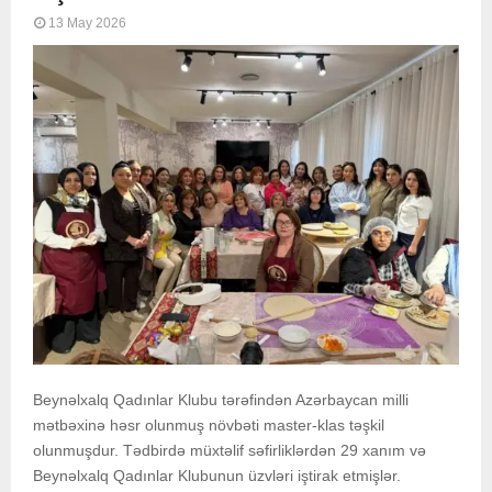
13 May 2026
Beynəlxalq Qadınlar Klubu tərəfindən Azərbaycan milli
mətbəxinə həsr olunmuş növbəti master-klas təşkil
olunmuşdur. Tədbirdə müxtəlif səfirliklərdən 29 xanım və
Beynəlxalq Qadınlar Klubunun üzvləri iştirak etmişlər.