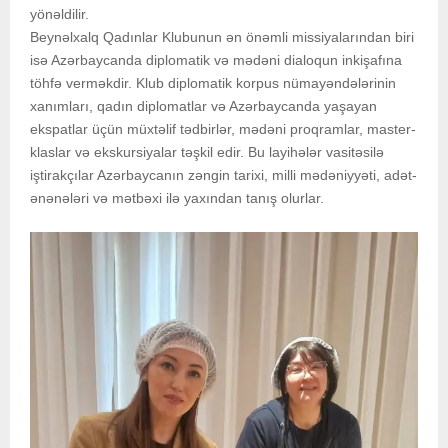
yönəldilir.
Beynəlxalq Qadınlar Klubunun ən önəmli missiyalarından biri
isə Azərbaycanda diplomatik və mədəni dialoqun inkişafına
töhfə verməkdir. Klub diplomatik korpus nümayəndələrinin
xanımları, qadın diplomatlar və Azərbaycanda yaşayan
ekspatlar üçün müxtəlif tədbirlər, mədəni proqramlar, master-
klaslar və ekskursiyalar təşkil edir. Bu layihələr vasitəsilə
iştirakçılar Azərbaycanın zəngin tarixi, milli mədəniyyəti, adət-
ənənələri və mətbəxi ilə yaxından tanış olurlar.