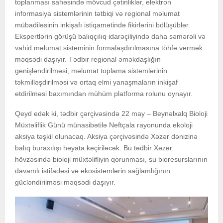
toplanması sahəsində mövcud çətinliklər, elektron
informasiya sistemlərinin tətbiqi və regional məlumat
mübadiləsinin inkişafı istiqamətində fikirlərini bölüşüblər.
Ekspertlərin görüşü balıqçılıq idarəçiliyində daha səmərəli və
vahid məlumat sisteminin formalaşdırılmasına töhfə vermək
məqsədi daşıyır. Tədbir regional əməkdaşlığın
genişləndirilməsi, məlumat toplama sistemlərinin
təkmilləşdirilməsi və ortaq elmi yanaşmaların inkişaf
etdirilməsi baxımından mühüm platforma rolunu oynayır.
Qeyd edək ki, tədbir çərçivəsində 22 may – Beynəlxalq Bioloji
Müxtəliflik Günü münasibətilə Neftçala rayonunda ekoloji
aksiya təşkil olunacaq. Aksiya çərçivəsində Xəzər dənizinə
balıq buraxılışı həyata keçiriləcək. Bu tədbir Xəzər
hövzəsində bioloji müxtəlifliyin qorunması, su bioresurslarının
davamlı istifadəsi və ekosistemlərin sağlamlığının
gücləndirilməsi məqsədi daşıyır.