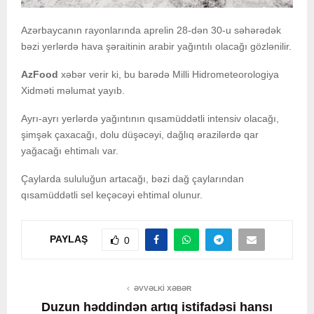
Azərbaycanın rayonlarında aprelin 28-dən 30-u səhərədək
bəzi yerlərdə hava şəraitinin arabir yağıntılı olacağı gözlənilir.
AzFood
xəbər verir ki, bu barədə Milli Hidrometeorologiya
Xidməti məlumat yayıb.
Ayrı-ayrı yerlərdə yağıntının qısamüddətli intensiv olacağı,
şimşək çaxacağı, dolu düşəcəyi, dağlıq ərazilərdə qar
yağacağı ehtimalı var.
Çaylarda sululuğun artacağı, bəzi dağ çaylarından
qısamüddətli sel keçəcəyi ehtimal olunur.
PAYLAŞ
0
ƏVVƏLKI XƏBƏR
Duzun həddindən artıq istifadəsi hansı