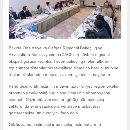
Bakıda Orta Asiya və Qafqaz Regional Balıqçılıq və
Akvakultura Komissiyasının (CACFish) növbəti regional
ekspert görüşü keçirilib. Tədbir balıqçılıq məlumatlarının
toplanması sistemlərinin təkmilləşdirilməsinə həsr olunub və
region ölkələrindən mütəxəssislərin iştirakı ilə baş tutub.
Kənd təsərrüfatı nazirinin müavini Zaur Əliyev region ölkələri
arasında əməkdaşlığın gücləndirilməsinin əhəmiyyətinə
toxunub. Nazir müavini ekspert görüşünün balıqçılıq
sektorunda elmi əsaslı qərarverməyə müsbət təsir
göstərəcəyinə ümid etdiyini ifadə edib.
Görüş zamanı iştirakçılar balıqçılıq məlumatlarının