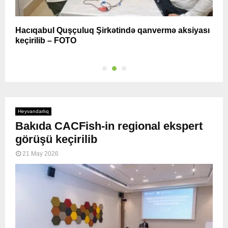
Hacıqabul Quşçuluq Şirkətində qanvermə aksiyası
B
keçirilib – FOTO
Heyvandarlıq
Bakıda CACFish-in regional ekspert
görüşü keçirilib
21 May 2026