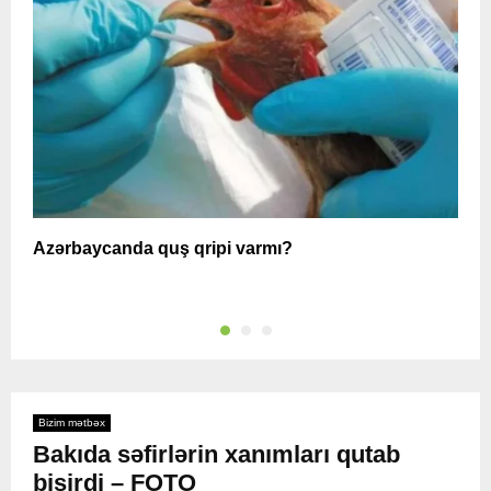
Azərbaycanda quş qripi varmı?
A
Bizim mətbəx
Bakıda səfirlərin xanımları qutab
bişirdi – FOTO