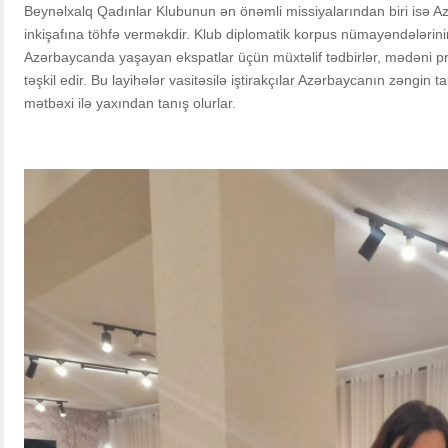
Beynəlxalq Qadınlar Klubunun ən önəmli missiyalarından biri isə 
inkişafına töhfə verməkdir. Klub diplomatik korpus nümayəndələrini
Azərbaycanda yaşayan ekspatlar üçün müxtəlif tədbirlər, mədəni pr
təşkil edir. Bu layihələr vasitəsilə iştirakçılar Azərbaycanın zəngin t
mətbəxi ilə yaxından tanış olurlar.