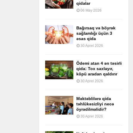
qidalar
06 May 2026
Bağırsaq və böyrək
sağlamlığı üçün 3
əsas qida
30 Aprel 2026
Ödemi atan 4 ən təsirli
qida: Tox saxlayır,
köpü aradan qaldırır
30 Aprel 2026
Məktəblilərə qida
təhlükəsizliyi necə
öyrədilməlidir?
30 Aprel 2026