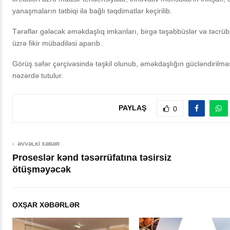
yanaşmaların tətbiqi ilə bağlı təqdimatlar keçirilib.
Tərəflər gələcək əməkdaşlıq imkanları, birgə təşəbbüslər və təcrübə
üzrə fikir mübadiləsi aparıb.
Görüş səfər çərçivəsində təşkil olunub, əməkdaşlığın gücləndirilmə
nəzərdə tutulur.
PAYLAŞ
0
ƏVVƏLKI XƏBƏR
Proseslər kənd təsərrüfatına təsirsiz
ötüşməyəcək
OXŞAR XƏBƏRLƏR