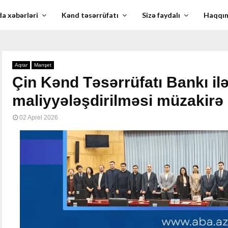
a xəbərləri
Kənd təsərrüfatı
Sizə faydalı
Haqqı
Aqrar
Manşet
Çin Kənd Təsərrüfatı Bankı il
maliyyələşdirilməsi müzakirə 
02 Aprel 2026