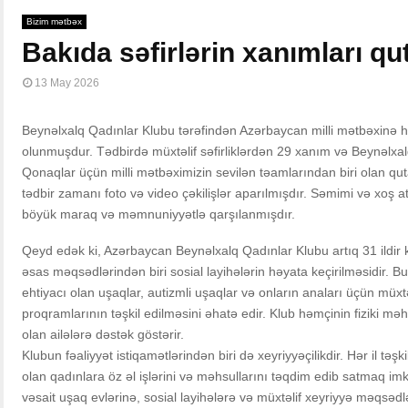
Bizim mətbəx
Bakıda səfirlərin xanımları qu
13 May 2026
Beynəlxalq Qadınlar Klubu tərəfindən Azərbaycan milli mətbəxinə h
olunmuşdur. Tədbirdə müxtəlif səfirliklərdən 29 xanım və Beynəlxalq
Qonaqlar üçün milli mətbəximizin sevilən təamlarından biri olan qut
tədbir zamanı foto və video çəkilişlər aparılmışdır. Səmimi və xoş a
böyük maraq və məmnuniyyətlə qarşılanmışdır.
Qeyd edək ki, Azərbaycan Beynəlxalq Qadınlar Klubu artıq 31 ildir k
əsas məqsədlərindən biri sosial layihələrin həyata keçirilməsidir. B
ehtiyacı olan uşaqlar, autizmli uşaqlar və onların anaları üçün müxtə
proqramlarının təşkil edilməsini əhatə edir. Klub həmçinin fiziki m
olan ailələrə dəstək göstərir.
Klubun fəaliyyət istiqamətlərindən biri də xeyriyyəçilikdir. Hər il tə
olan qadınlara öz əl işlərini və məhsullarını təqdim edib satmaq im
vəsait uşaq evlərinə, sosial layihələrə və müxtəlif xeyriyyə məqsədlə