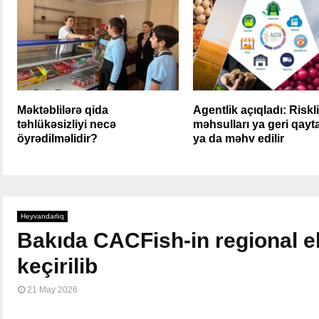
Məktəblilərə qida
Agentlik açıqladı: Riskl
təhlükəsizliyi necə
məhsulları ya geri qaytar
öyrədilməlidir?
ya da məhv edilir
Heyvandarlıq
Bakıda CACFish-in regional e
keçirilib
21 May 2026