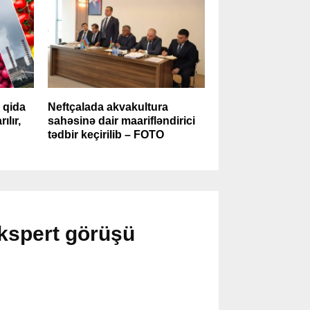
i qida
Neftçalada akvakultura
ılır,
sahəsinə dair maarifləndirici
tədbir keçirilib – FOTO
kspert görüşü