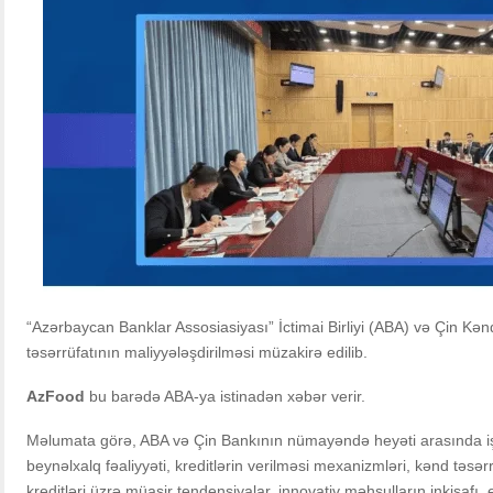
“Azərbaycan Banklar Assosiasiyası” İctimai Birliyi (ABA) və Çin Kə
təsərrüfatının maliyyələşdirilməsi müzakirə edilib.
AzFood
bu barədə ABA-ya istinadən xəbər verir.
Məlumata görə, ABA və Çin Bankının nümayəndə heyəti arasında iş
beynəlxalq fəaliyyəti, kreditlərin verilməsi mexanizmləri, kənd təsərr
kreditləri üzrə müasir tendensiyalar, innovativ məhsulların inkişafı,