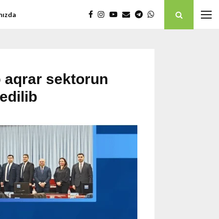
mızda
ə aqrar sektorun
edilib