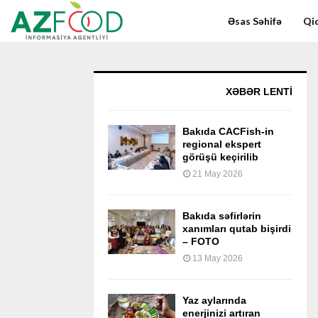
Əsas Səhifə
Qid
XƏBƏR LENTİ
Bakıda CACFish-in
regional ekspert
görüşü keçirilib
21 May 2026
Bakıda səfirlərin
xanımları qutab bişirdi
– FOTO
13 May 2026
Yaz aylarında
enerjinizi artıran