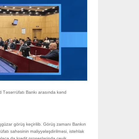
nd Təsərrüfatı Bankı arasında kənd
güzar görüş keçirilib. Görüş zamanı Bankın
üfatı sahəsinin maliyyələşdirilməsi, istehlak
 eləcə də kredit proseslərində çevik