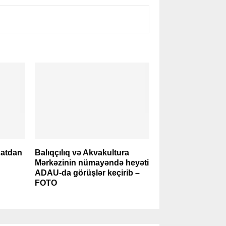
natdan
Balıqçılıq və Akvakultura
Mərkəzinin nümayəndə heyəti
ADAU-da görüşlər keçirib –
FOTO