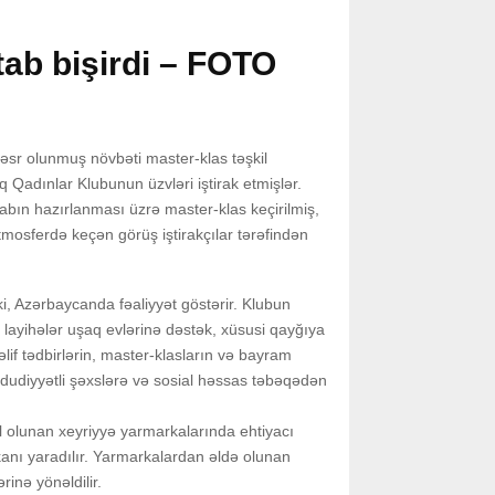
tab bişirdi – FOTO
əsr olunmuş növbəti master-klas təşkil
 Qadınlar Klubunun üzvləri iştirak etmişlər.
abın hazırlanması üzrə master-klas keçirilmiş,
tmosferdə keçən görüş iştirakçılar tərəfindən
i, Azərbaycanda fəaliyyət göstərir. Klubun
u layihələr uşaq evlərinə dəstək, xüsusi qayğıya
lif tədbirlərin, master-klasların və bayram
əhdudiyyətli şəxslərə və sosial həssas təbəqədən
şkil olunan xeyriyyə yarmarkalarında ehtiyacı
kanı yaradılır. Yarmarkalardan əldə olunan
rinə yönəldilir.