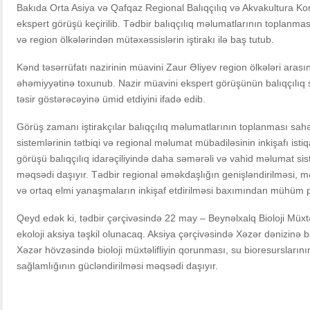
Bakıda Orta Asiya və Qafqaz Regional Balıqçılıq və Akvakultura Ko
ekspert görüşü keçirilib. Tədbir balıqçılıq məlumatlarının toplanmas
və region ölkələrindən mütəxəssislərin iştirakı ilə baş tutub.
Kənd təsərrüfatı nazirinin müavini Zaur Əliyev region ölkələri aras
əhəmiyyətinə toxunub. Nazir müavini ekspert görüşünün balıqçılıq
təsir göstərəcəyinə ümid etdiyini ifadə edib.
Görüş zamanı iştirakçılar balıqçılıq məlumatlarının toplanması sahə
sistemlərinin tətbiqi və regional məlumat mübadiləsinin inkişafı istiq
görüşü balıqçılıq idarəçiliyində daha səmərəli və vahid məlumat si
məqsədi daşıyır. Tədbir regional əməkdaşlığın genişləndirilməsi, mə
və ortaq elmi yanaşmaların inkişaf etdirilməsi baxımından mühüm p
Qeyd edək ki, tədbir çərçivəsində 22 may – Beynəlxalq Bioloji Müxt
ekoloji aksiya təşkil olunacaq. Aksiya çərçivəsində Xəzər dənizinə ba
Xəzər hövzəsində bioloji müxtəlifliyin qorunması, su bioresurslarını
sağlamlığının gücləndirilməsi məqsədi daşıyır.