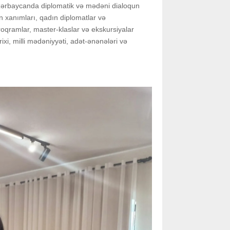
Azərbaycanda diplomatik və mədəni dialoqun
n xanımları, qadın diplomatlar və
oqramlar, master-klaslar və ekskursiyalar
arixi, milli mədəniyyəti, adət-ənənələri və