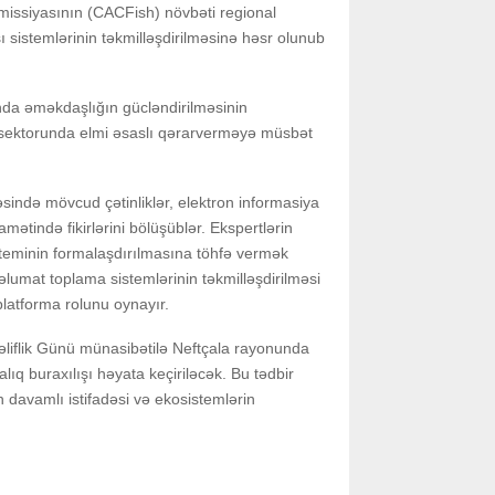
missiyasının (CACFish) növbəti regional
ı sistemlərinin təkmilləşdirilməsinə həsr olunub
ında əməkdaşlığın gücləndirilməsinin
 sektorunda elmi əsaslı qərarverməyə müsbət
sində mövcud çətinliklər, elektron informasiya
amətində fikirlərini bölüşüblər. Ekspertlərin
steminin formalaşdırılmasına töhfə vermək
lumat toplama sistemlərinin təkmilləşdirilməsi
latforma rolunu oynayır.
əliflik Günü münasibətilə Neftçala rayonunda
lıq buraxılışı həyata keçiriləcək. Bu tədbir
n davamlı istifadəsi və ekosistemlərin