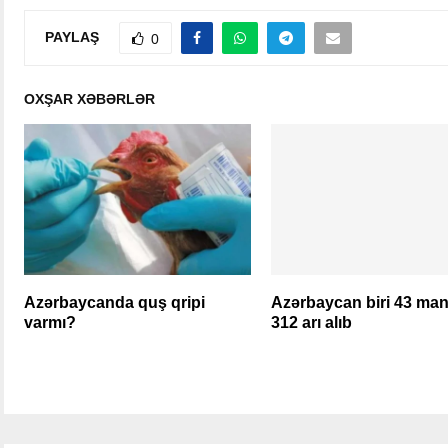
PAYLAŞ
0
OXŞAR XƏBƏRLƏR
Azərbaycanda quş qripi
Azərbaycan biri 43 ma
varmı?
312 arı alıb