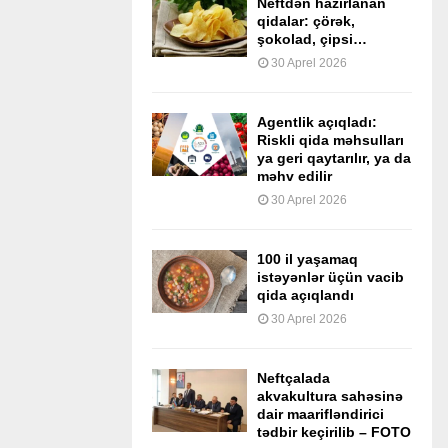
Neftdən hazırlanan
qidalar: çörək,
şokolad, çipsi…
30 Aprel 2026
Agentlik açıqladı:
Riskli qida məhsulları
ya geri qaytarılır, ya da
məhv edilir
30 Aprel 2026
100 il yaşamaq
istəyənlər üçün vacib
qida açıqlandı
30 Aprel 2026
Neftçalada
akvakultura sahəsinə
dair maarifləndirici
tədbir keçirilib – FOTO