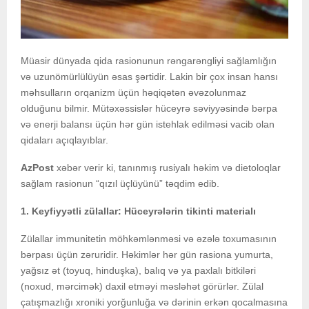
Müasir dünyada qida rasionunun rəngarəngliyi sağlamlığın
və uzunömürlülüyün əsas şərtidir. Lakin bir çox insan hansı
məhsulların orqanizm üçün həqiqətən əvəzolunmaz
olduğunu bilmir. Mütəxəssislər hüceyrə səviyyəsində bərpa
və enerji balansı üçün hər gün istehlak edilməsi vacib olan
qidaları açıqlayıblar.
AzPost
xəbər verir ki, tanınmış rusiyalı həkim və dietoloqlar
sağlam rasionun “qızıl üçlüyünü” təqdim edib.
1. Keyfiyyətli zülallar: Hüceyrələrin tikinti materialı
Zülallar immunitetin möhkəmlənməsi və əzələ toxumasının
bərpası üçün zəruridir. Həkimlər hər gün rasiona yumurta,
yağsız ət (toyuq, hinduşka), balıq və ya paxlalı bitkiləri
(noxud, mərcimək) daxil etməyi məsləhət görürlər. Zülal
çatışmazlığı xroniki yorğunluğa və dərinin erkən qocalmasına