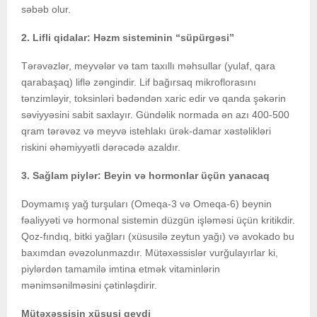
səbəb olur.
2. Lifli qidalar: Həzm sisteminin “süpürgəsi”
Tərəvəzlər, meyvələr və tam taxıllı məhsullar (yulaf, qara
qarabaşaq) liflə zəngindir. Lif bağırsaq mikroflorasını
tənzimləyir, toksinləri bədəndən xaric edir və qanda şəkərin
səviyyəsini sabit saxlayır. Gündəlik normada ən azı 400-500
qram tərəvəz və meyvə istehlakı ürək-damar xəstəlikləri
riskini əhəmiyyətli dərəcədə azaldır.
3. Sağlam piylər: Beyin və hormonlar üçün yanacaq
Doymamış yağ turşuları (Omeqa-3 və Omeqa-6) beynin
fəaliyyəti və hormonal sistemin düzgün işləməsi üçün kritikdir.
Qoz-fındıq, bitki yağları (xüsusilə zeytun yağı) və avokado bu
baxımdan əvəzolunmazdır. Mütəxəssislər vurğulayırlar ki,
piylərdən tamamilə imtina etmək vitaminlərin
mənimsənilməsini çətinləşdirir.
Mütəxəssisin xüsusi qeydi