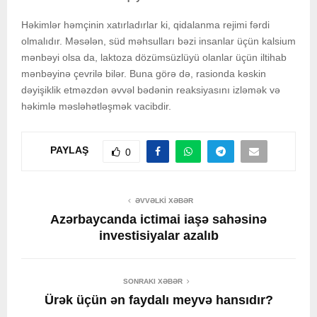
Həkimlər həmçinin xatırladırlar ki, qidalanma rejimi fərdi
olmalıdır. Məsələn, süd məhsulları bəzi insanlar üçün kalsium
mənbəyi olsa da, laktoza dözümsüzlüyü olanlar üçün iltihab
mənbəyinə çevrilə bilər. Buna görə də, rasionda kəskin
dəyişiklik etməzdən əvvəl bədənin reaksiyasını izləmək və
həkimlə məsləhətləşmək vacibdir.
PAYLAŞ
0
ƏVVƏLKI XƏBƏR
Azərbaycanda ictimai iaşə sahəsinə
investisiyalar azalıb
SONRAKI XƏBƏR
Ürək üçün ən faydalı meyvə hansıdır?