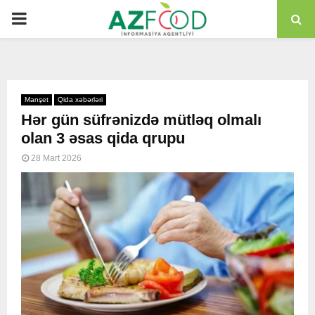
PRIMARY
MENU
Manşet
Qida xəbərləri
Hər gün süfrənizdə mütləq olmalı
olan 3 əsas qida qrupu
28 Mart 2026