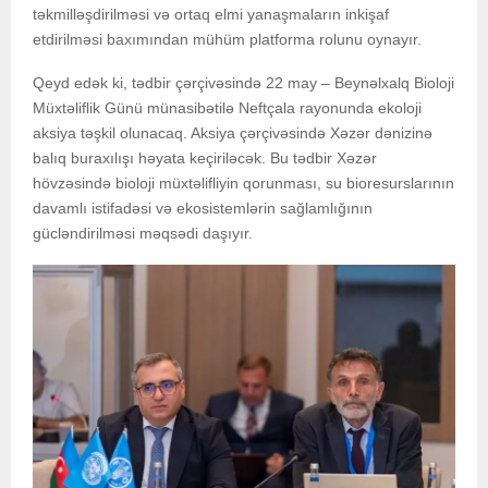
təkmilləşdirilməsi və ortaq elmi yanaşmaların inkişaf
etdirilməsi baxımından mühüm platforma rolunu oynayır.
Qeyd edək ki, tədbir çərçivəsində 22 may – Beynəlxalq Bioloji
Müxtəliflik Günü münasibətilə Neftçala rayonunda ekoloji
aksiya təşkil olunacaq. Aksiya çərçivəsində Xəzər dənizinə
balıq buraxılışı həyata keçiriləcək. Bu tədbir Xəzər
hövzəsində bioloji müxtəlifliyin qorunması, su bioresurslarının
davamlı istifadəsi və ekosistemlərin sağlamlığının
gücləndirilməsi məqsədi daşıyır.