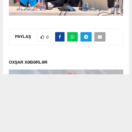
PAYLAŞ
0
OXŞAR XƏBƏRLƏR