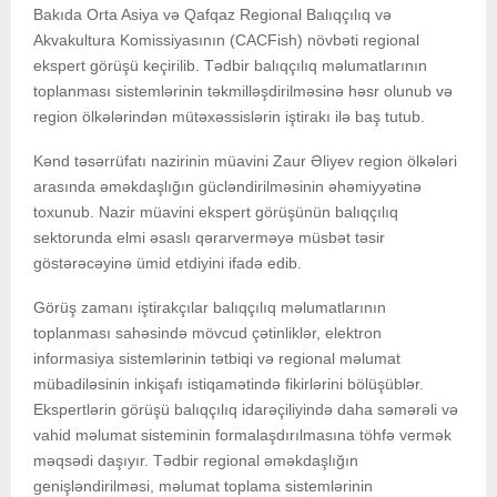
Bakıda Orta Asiya və Qafqaz Regional Balıqçılıq və
Akvakultura Komissiyasının (CACFish) növbəti regional
ekspert görüşü keçirilib. Tədbir balıqçılıq məlumatlarının
toplanması sistemlərinin təkmilləşdirilməsinə həsr olunub və
region ölkələrindən mütəxəssislərin iştirakı ilə baş tutub.
Kənd təsərrüfatı nazirinin müavini Zaur Əliyev region ölkələri
arasında əməkdaşlığın gücləndirilməsinin əhəmiyyətinə
toxunub. Nazir müavini ekspert görüşünün balıqçılıq
sektorunda elmi əsaslı qərarverməyə müsbət təsir
göstərəcəyinə ümid etdiyini ifadə edib.
Görüş zamanı iştirakçılar balıqçılıq məlumatlarının
toplanması sahəsində mövcud çətinliklər, elektron
informasiya sistemlərinin tətbiqi və regional məlumat
mübadiləsinin inkişafı istiqamətində fikirlərini bölüşüblər.
Ekspertlərin görüşü balıqçılıq idarəçiliyində daha səmərəli və
vahid məlumat sisteminin formalaşdırılmasına töhfə vermək
məqsədi daşıyır. Tədbir regional əməkdaşlığın
genişləndirilməsi, məlumat toplama sistemlərinin