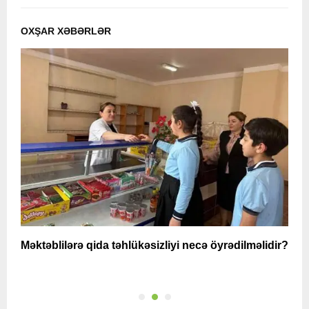
OXŞAR XƏBƏRLƏR
Məktəblilərə qida təhlükəsizliyi necə öyrədilməlidir?
A
q