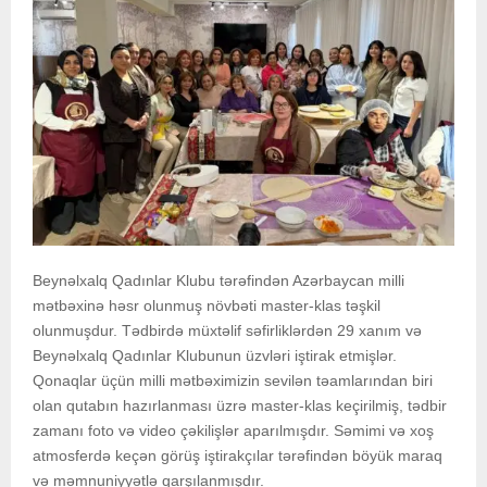
Beynəlxalq Qadınlar Klubu tərəfindən Azərbaycan milli
mətbəxinə həsr olunmuş növbəti master-klas təşkil
olunmuşdur. Tədbirdə müxtəlif səfirliklərdən 29 xanım və
Beynəlxalq Qadınlar Klubunun üzvləri iştirak etmişlər.
Qonaqlar üçün milli mətbəximizin sevilən təamlarından biri
olan qutabın hazırlanması üzrə master-klas keçirilmiş, tədbir
zamanı foto və video çəkilişlər aparılmışdır. Səmimi və xoş
atmosferdə keçən görüş iştirakçılar tərəfindən böyük maraq
və məmnuniyyətlə qarşılanmışdır.