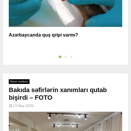
Azərbaycanda quş qripi varmı?
A
Bizim mətbəx
Bakıda səfirlərin xanımları qutab
bişirdi – FOTO
13 May 2026