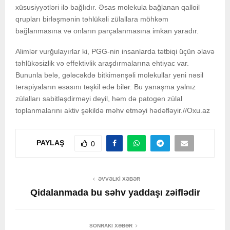
xüsusiyyətləri ilə bağlıdır. Əsas molekula bağlanan qalloil
qrupları birləşmənin təhlükəli zülallara möhkəm
bağlanmasına və onların parçalanmasına imkan yaradır.
Alimlər vurğulayırlar ki, PGG-nin insanlarda tətbiqi üçün əlavə
təhlükəsizlik və effektivlik araşdırmalarına ehtiyac var.
Bununla belə, gələcəkdə bitkimənşəli molekullar yeni nəsil
terapiyaların əsasını təşkil edə bilər. Bu yanaşma yalnız
zülalları sabitləşdirməyi deyil, həm də patogen zülal
toplanmalarını aktiv şəkildə məhv etməyi hədəfləyir.//Oxu.az
PAYLAŞ
0
ƏVVƏLKI XƏBƏR
Qidalanmada bu səhv yaddaşı zəiflədir
SONRAKI XƏBƏR