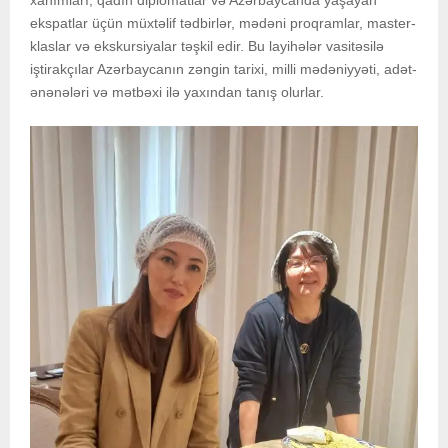
ekspatlar üçün müxtəlif tədbirlər, mədəni proqramlar, master-
klaslar və ekskursiyalar təşkil edir. Bu layihələr vasitəsilə
iştirakçılar Azərbaycanın zəngin tarixi, milli mədəniyyəti, adət-
ənənələri və mətbəxi ilə yaxından tanış olurlar.