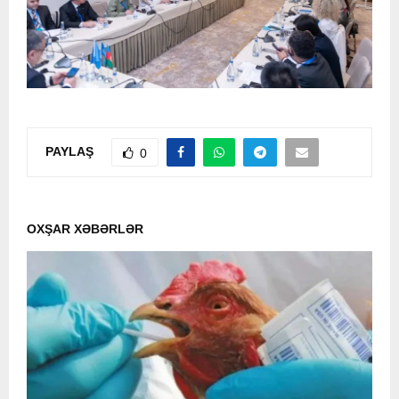
PAYLAŞ
0
OXŞAR XƏBƏRLƏR