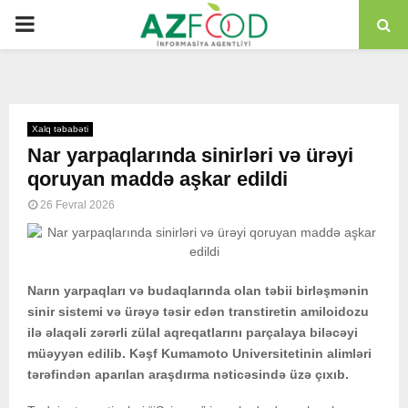
PRIMARY
MENU
Xalq təbabəti
Nar yarpaqlarında sinirləri və ürəyi
qoruyan maddə aşkar edildi
26 Fevral 2026
Narın yarpaqları və budaqlarında olan təbii birləşmənin
sinir sistemi və ürəyə təsir edən transtiretin amiloidozu
ilə əlaqəli zərərli zülal aqreqatlarını parçalaya biləcəyi
müəyyən edilib. Kəşf Kumamoto Universitetinin alimləri
tərəfindən aparılan araşdırma nəticəsində üzə çıxıb.