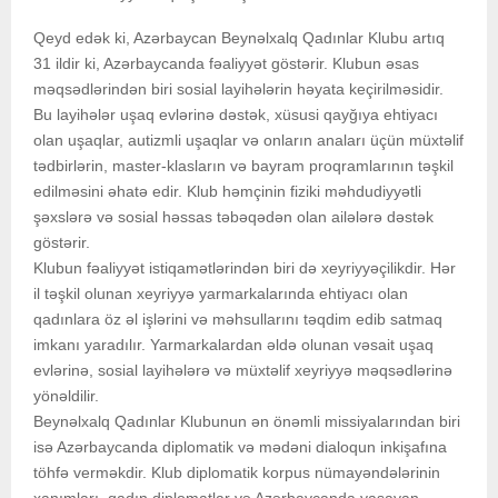
Qeyd edək ki, Azərbaycan Beynəlxalq Qadınlar Klubu artıq
31 ildir ki, Azərbaycanda fəaliyyət göstərir. Klubun əsas
məqsədlərindən biri sosial layihələrin həyata keçirilməsidir.
Bu layihələr uşaq evlərinə dəstək, xüsusi qayğıya ehtiyacı
olan uşaqlar, autizmli uşaqlar və onların anaları üçün müxtəlif
tədbirlərin, master-klasların və bayram proqramlarının təşkil
edilməsini əhatə edir. Klub həmçinin fiziki məhdudiyyətli
şəxslərə və sosial həssas təbəqədən olan ailələrə dəstək
göstərir.
Klubun fəaliyyət istiqamətlərindən biri də xeyriyyəçilikdir. Hər
il təşkil olunan xeyriyyə yarmarkalarında ehtiyacı olan
qadınlara öz əl işlərini və məhsullarını təqdim edib satmaq
imkanı yaradılır. Yarmarkalardan əldə olunan vəsait uşaq
evlərinə, sosial layihələrə və müxtəlif xeyriyyə məqsədlərinə
yönəldilir.
Beynəlxalq Qadınlar Klubunun ən önəmli missiyalarından biri
isə Azərbaycanda diplomatik və mədəni dialoqun inkişafına
töhfə verməkdir. Klub diplomatik korpus nümayəndələrinin
xanımları, qadın diplomatlar və Azərbaycanda yaşayan