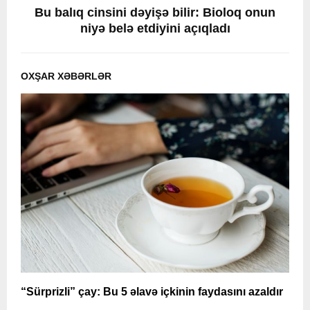
Bu balıq cinsini dəyişə bilir: Bioloq onun
niyə belə etdiyini açıqladı
OXŞAR XƏBƏRLƏR
“Sürprizli” çay: Bu 5 əlavə içkinin faydasını azaldır