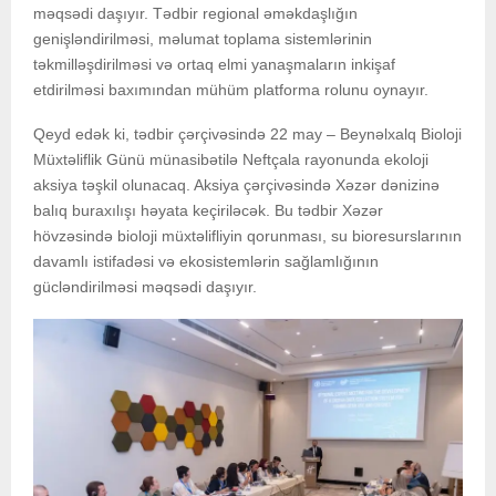
məqsədi daşıyır. Tədbir regional əməkdaşlığın
genişləndirilməsi, məlumat toplama sistemlərinin
təkmilləşdirilməsi və ortaq elmi yanaşmaların inkişaf
etdirilməsi baxımından mühüm platforma rolunu oynayır.
Qeyd edək ki, tədbir çərçivəsində 22 may – Beynəlxalq Bioloji
Müxtəliflik Günü münasibətilə Neftçala rayonunda ekoloji
aksiya təşkil olunacaq. Aksiya çərçivəsində Xəzər dənizinə
balıq buraxılışı həyata keçiriləcək. Bu tədbir Xəzər
hövzəsində bioloji müxtəlifliyin qorunması, su bioresurslarının
davamlı istifadəsi və ekosistemlərin sağlamlığının
gücləndirilməsi məqsədi daşıyır.