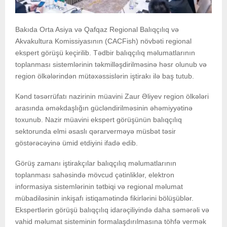
Bakıda Orta Asiya və Qafqaz Regional Balıqçılıq və
Akvakultura Komissiyasının (CACFish) növbəti regional
ekspert görüşü keçirilib. Tədbir balıqçılıq məlumatlarının
toplanması sistemlərinin təkmilləşdirilməsinə həsr olunub və
region ölkələrindən mütəxəssislərin iştirakı ilə baş tutub.
Kənd təsərrüfatı nazirinin müavini Zaur Əliyev region ölkələri
arasında əməkdaşlığın gücləndirilməsinin əhəmiyyətinə
toxunub. Nazir müavini ekspert görüşünün balıqçılıq
sektorunda elmi əsaslı qərarverməyə müsbət təsir
göstərəcəyinə ümid etdiyini ifadə edib.
Görüş zamanı iştirakçılar balıqçılıq məlumatlarının
toplanması sahəsində mövcud çətinliklər, elektron
informasiya sistemlərinin tətbiqi və regional məlumat
mübadiləsinin inkişafı istiqamətində fikirlərini bölüşüblər.
Ekspertlərin görüşü balıqçılıq idarəçiliyində daha səmərəli və
vahid məlumat sisteminin formalaşdırılmasına töhfə vermək