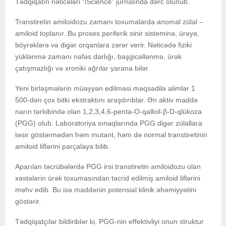
Tədqiqatın nəticələri “iScience” jurnalında dərc olunub.
Transtiretin amiloidozu zamanı toxumalarda anomal zülal –
amiloid toplanır. Bu proses periferik sinir sisteminə, ürəyə,
böyrəklərə və digər orqanlara zərər verir. Nəticədə fiziki
yüklənmə zamanı nəfəs darlığı, başgicəllənmə, ürək
çatışmazlığı və xroniki ağrılar yarana bilər.
Yeni birləşmələrin müəyyən edilməsi məqsədilə alimlər 1
500-dən çox bitki ekstraktını araşdırıblar. Ən aktiv maddə
narın tərkibində olan 1,2,3,4,6-penta-O-qalloil-β-D-qlükoza
(PGG) olub. Laboratoriya sınaqlarında PGG digər zülallara
təsir göstərmədən həm mutant, həm də normal transtiretinin
amiloid liflərini parçalaya bilib.
Aparılan təcrübələrdə PGG irsi transtiretin amiloidozu olan
xəstələrin ürək toxumasından təcrid edilmiş amiloid liflərini
məhv edib. Bu isə maddənin potensial klinik əhəmiyyətini
göstərir.
Tədqiqatçılar bildiriblər ki, PGG-nin effektivliyi onun struktur