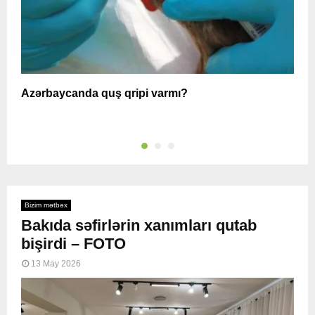
Azərbaycanda quş qripi varmı?
A
Bizim mətbəx
Bakıda səfirlərin xanımları qutab
bişirdi – FOTO
13 May 2026