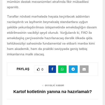
mümkün dəstək mexanizmləri ətrafında fikir mübadiləsi
aparılıb.
Tərəflər növbəti mərhələdə həyata keçiriləcək addımları
razılaşdırıb və layihənin beynəlxalq standartlara uyğun
şəkildə yekunlaşdırılması istiqamətində əməkdaşlığın davam
etdirilməsinin vacibliyi qeyd olunub. Vurğulanıb ki, FAO ilə
əməkdaşlıq çərçivəsində hazırlanacaq dərslik ölkədə qida
təhlükəsizliyi sahəsində fundamental və etibarlı mənbə kimi
həm akademik, həm də praktiki səviyyədə geniş tətbiq
imkanlarına malik olacaq.
PAYLAŞ
0
ƏVVƏLKI XƏBƏR
Kartof kotletinin yanına nə hazırlamalı?