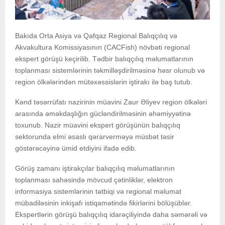
Bakıda Orta Asiya və Qafqaz Regional Balıqçılıq və
Akvakultura Komissiyasının (CACFish) növbəti regional
ekspert görüşü keçirilib. Tədbir balıqçılıq məlumatlarının
toplanması sistemlərinin təkmilləşdirilməsinə həsr olunub və
region ölkələrindən mütəxəssislərin iştirakı ilə baş tutub.
Kənd təsərrüfatı nazirinin müavini Zaur Əliyev region ölkələri
arasında əməkdaşlığın gücləndirilməsinin əhəmiyyətinə
toxunub. Nazir müavini ekspert görüşünün balıqçılıq
sektorunda elmi əsaslı qərarverməyə müsbət təsir
göstərəcəyinə ümid etdiyini ifadə edib.
Görüş zamanı iştirakçılar balıqçılıq məlumatlarının
toplanması sahəsində mövcud çətinliklər, elektron
informasiya sistemlərinin tətbiqi və regional məlumat
mübadiləsinin inkişafı istiqamətində fikirlərini bölüşüblər.
Ekspertlərin görüşü balıqçılıq idarəçiliyində daha səmərəli və