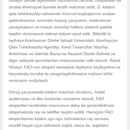
Hüseyn dərslik layihəsinin hazırlanma zərurəti, məqsədləri və
strateji əhəmiyyəti barədə ətraflı məlumat verib. O, kitabın
qida təhlükəsizliyi sahəsində mövcud boşluqlarının aradan
qaldırılmasına, normativ-hüquqi çərçivənin, institusional
yanaşmaların və müasir texnoloji həllərin sistemli şəkildə
təqdim olunmasına xidmət etdiyini qeyd edib. Bildirilib ki,
layihəyə Azərbaycan Dövlət İqtisad Universiteti, Azərbaycan
Qida Təhlükəsizliyi Agentliyi, Kənd Təsərrüfatı Nazirliyi,
Antiinhisar və İstehlak Bazarına Nəzarət Dövlət Xidməti və
digər aidiyyəti qurumlardan mütəxəssislər cəlb olunub. Ramil
Hüseyn FAO-nun ekspert dəstəyinin layihənin keyfiyyətinə və
beynəlxalq təcrübə ilə zənginləşdirilməsinə mühüm töhfə
verəcəyini vurğulayıb.
Görüş çərçivəsində kitabın məzmun strukturu, hədəf
auditoriyası və ilkin konturları müzakirə olunub, FAO
ekspertləri tərəfindən məzmunun daha da gücləndirilməsi
istiqamətində rəy və təkliflər təqdim edilib. Həmçinin FAO
ekspertlərinin kitabın ayrı-ayrı bölmələrinə rəy verməsi,
müəllif heyəti üçün təlimlərin təşkili, eləcə də, təşkilatın