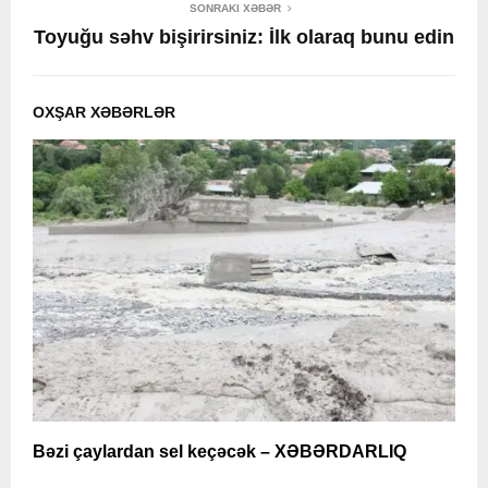
SONRAKI XƏBƏR
Toyuğu səhv bişirirsiniz: İlk olaraq bunu edin
OXŞAR XƏBƏRLƏR
Bəzi çaylardan sel keçəcək – XƏBƏRDARLIQ
H
k