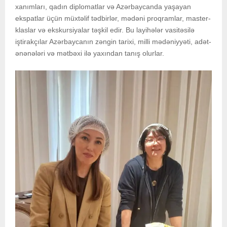
xanımları, qadın diplomatlar və Azərbaycanda yaşayan
ekspatlar üçün müxtəlif tədbirlər, mədəni proqramlar, master-
klaslar və ekskursiyalar təşkil edir. Bu layihələr vasitəsilə
iştirakçılar Azərbaycanın zəngin tarixi, milli mədəniyyəti, adət-
ənənələri və mətbəxi ilə yaxından tanış olurlar.