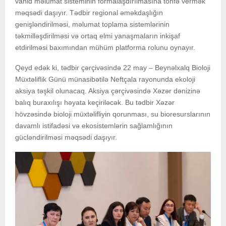
vahid məlumat sisteminin formalaşdırılmasına töhfə vermək
məqsədi daşıyır. Tədbir regional əməkdaşlığın
genişləndirilməsi, məlumat toplama sistemlərinin
təkmilləşdirilməsi və ortaq elmi yanaşmaların inkişaf
etdirilməsi baxımından mühüm platforma rolunu oynayır.
Qeyd edək ki, tədbir çərçivəsində 22 may – Beynəlxalq Bioloji
Müxtəliflik Günü münasibətilə Neftçala rayonunda ekoloji
aksiya təşkil olunacaq. Aksiya çərçivəsində Xəzər dənizinə
balıq buraxılışı həyata keçiriləcək. Bu tədbir Xəzər
hövzəsində bioloji müxtəlifliyin qorunması, su bioresurslarının
davamlı istifadəsi və ekosistemlərin sağlamlığının
gücləndirilməsi məqsədi daşıyır.