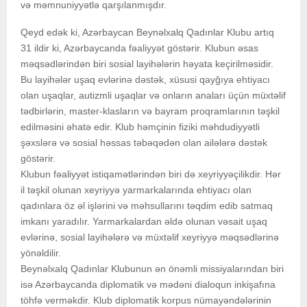
və məmnuniyyətlə qarşılanmışdır.
Qeyd edək ki, Azərbaycan Beynəlxalq Qadınlar Klubu artıq
31 ildir ki, Azərbaycanda fəaliyyət göstərir. Klubun əsas
məqsədlərindən biri sosial layihələrin həyata keçirilməsidir.
Bu layihələr uşaq evlərinə dəstək, xüsusi qayğıya ehtiyacı
olan uşaqlar, autizmli uşaqlar və onların anaları üçün müxtəlif
tədbirlərin, master-klasların və bayram proqramlarının təşkil
edilməsini əhatə edir. Klub həmçinin fiziki məhdudiyyətli
şəxslərə və sosial həssas təbəqədən olan ailələrə dəstək
göstərir.
Klubun fəaliyyət istiqamətlərindən biri də xeyriyyəçilikdir. Hər
il təşkil olunan xeyriyyə yarmarkalarında ehtiyacı olan
qadınlara öz əl işlərini və məhsullarını təqdim edib satmaq
imkanı yaradılır. Yarmarkalardan əldə olunan vəsait uşaq
evlərinə, sosial layihələrə və müxtəlif xeyriyyə məqsədlərinə
yönəldilir.
Beynəlxalq Qadınlar Klubunun ən önəmli missiyalarından biri
isə Azərbaycanda diplomatik və mədəni dialoqun inkişafına
töhfə verməkdir. Klub diplomatik korpus nümayəndələrinin