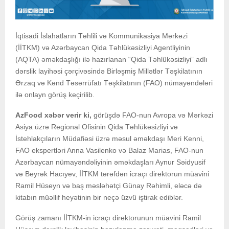
İqtisadi İslahatların Təhlili və Kommunikasiya Mərkəzi
(İİTKM) və Azərbaycan Qida Təhlükəsizliyi Agentliyinin
(AQTA) əməkdaşlığı ilə hazırlanan “Qida Təhlükəsizliyi” adlı
dərslik layihəsi çərçivəsində Birləşmiş Millətlər Təşkilatının
Ərzaq və Kənd Təsərrüfatı Təşkilatının (FAO) nümayəndələri
ilə onlayn görüş keçirilib.
AzFood xəbər verir ki,
görüşdə FAO-nun Avropa və Mərkəzi
Asiya üzrə Regional Ofisinin Qida Təhlükəsizliyi və
İstehlakçıların Müdafiəsi üzrə məsul əməkdaşı Meri Kenni,
FAO ekspertləri Anna Vasilenko və Balaz Marias, FAO-nun
Azərbaycan nümayəndəliyinin əməkdaşları Aynur Səidyusif
və Beyrək Hacıyev, İİTKM tərəfdən icraçı direktorun müavini
Ramil Hüseyn və baş məsləhətçi Günay Rəhimli, eləcə də
kitabın müəllif heyətinin bir neçə üzvü iştirak ediblər.
Görüş zamanı İİTKM-in icraçı direktorunun müavini Ramil