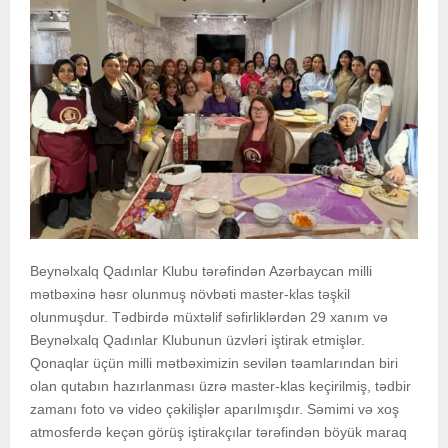
Beynəlxalq Qadınlar Klubu tərəfindən Azərbaycan milli
mətbəxinə həsr olunmuş növbəti master-klas təşkil
olunmuşdur. Tədbirdə müxtəlif səfirliklərdən 29 xanım və
Beynəlxalq Qadınlar Klubunun üzvləri iştirak etmişlər.
Qonaqlar üçün milli mətbəximizin sevilən təamlarından biri
olan qutabın hazırlanması üzrə master-klas keçirilmiş, tədbir
zamanı foto və video çəkilişlər aparılmışdır. Səmimi və xoş
atmosferdə keçən görüş iştirakçılar tərəfindən böyük maraq