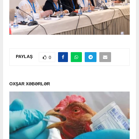
PAYLAŞ
0
OXŞAR XƏBƏRLƏR