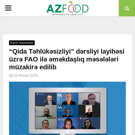
PRIMARY
MENU
Kənd təsərrüfatı
“Qida Təhlükəsizliyi” dərsliyi layihəsi
üzrə FAO ilə əməkdaşlıq məsələləri
müzakirə edilib
25 Fevral 2026