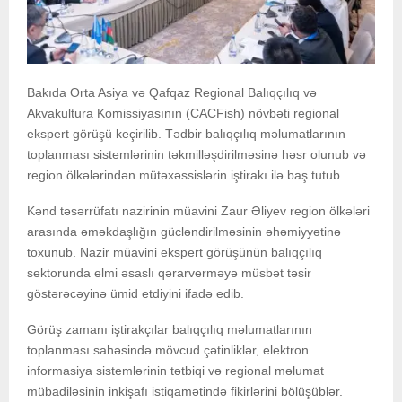
Bakıda Orta Asiya və Qafqaz Regional Balıqçılıq və
Akvakultura Komissiyasının (CACFish) növbəti regional
ekspert görüşü keçirilib. Tədbir balıqçılıq məlumatlarının
toplanması sistemlərinin təkmilləşdirilməsinə həsr olunub və
region ölkələrindən mütəxəssislərin iştirakı ilə baş tutub.
Kənd təsərrüfatı nazirinin müavini Zaur Əliyev region ölkələri
arasında əməkdaşlığın gücləndirilməsinin əhəmiyyətinə
toxunub. Nazir müavini ekspert görüşünün balıqçılıq
sektorunda elmi əsaslı qərarverməyə müsbət təsir
göstərəcəyinə ümid etdiyini ifadə edib.
Görüş zamanı iştirakçılar balıqçılıq məlumatlarının
toplanması sahəsində mövcud çətinliklər, elektron
informasiya sistemlərinin tətbiqi və regional məlumat
mübadiləsinin inkişafı istiqamətində fikirlərini bölüşüblər.