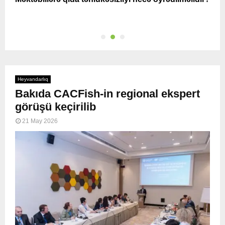
q
Heyvandarlıq
Bakıda CACFish-in regional ekspert
görüşü keçirilib
21 May 2026