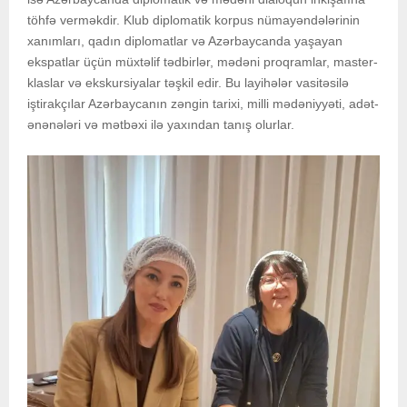
töhfə verməkdir. Klub diplomatik korpus nümayəndələrinin
xanımları, qadın diplomatlar və Azərbaycanda yaşayan
ekspatlar üçün müxtəlif tədbirlər, mədəni proqramlar, master-
klaslar və ekskursiyalar təşkil edir. Bu layihələr vasitəsilə
iştirakçılar Azərbaycanın zəngin tarixi, milli mədəniyyəti, adət-
ənənələri və mətbəxi ilə yaxından tanış olurlar.