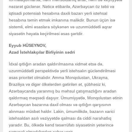
nəzarət güclənər. Nəticə etibarilə, Azərbaycan öz təbii və
iqtisadi potensialı hesabına daxili bazarı yerli istehsal
hesabına təmin etmək imkanına malikdir. Bunun üçün isə
sistemli, elmi əsaslara söykənən və uzunmüddətli aqrar
siyasətin həyata keçirilməsi əsas şərtdir.
Eyyub HÜSEYNOV,
Azad İstehlakçılar Birliyinin sədri
İdxal qıtlığın aradan qaldırılmasına xidmət etsə də,
uzunmüddətli perspektivdə yerli istehsalın gücləndirilməsi
əsas prioritet olmalıdır. Amma Monqolustan, Ukrayna,
Braziliya və digər ölkələrdən gətirilən ət, şübhəsiz ki,
Azərbaycanda yaranmış bu məhsul çatışmazlığını aradan
qaldırmaq məqsədi daşıyır. Ümumiyyətlə, Monqolustan ətinin
Azərbaycan bazarına daxil olması və qıtlığın qarşısının
alınması müsbət haldır. Lakin, ümumilikdə, bazarın xarici
istehsaldan asılı vəziyyətdə qalması da ciddi narahatlıq
yaradır. Bu, ölkədə kənd təsərrüfatı siyasətinin yetərincə
səmərəli olmadığından xəbər verir.