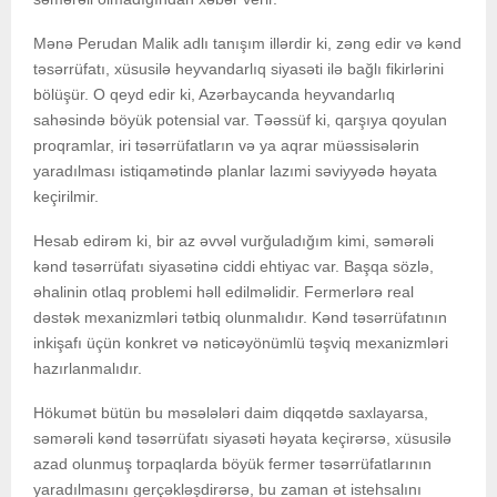
Mənə Perudan Malik adlı tanışım illərdir ki, zəng edir və kənd
təsərrüfatı, xüsusilə heyvandarlıq siyasəti ilə bağlı fikirlərini
bölüşür. O qeyd edir ki, Azərbaycanda heyvandarlıq
sahəsində böyük potensial var. Təəssüf ki, qarşıya qoyulan
proqramlar, iri təsərrüfatların və ya aqrar müəssisələrin
yaradılması istiqamətində planlar lazımi səviyyədə həyata
keçirilmir.
Hesab edirəm ki, bir az əvvəl vurğuladığım kimi, səmərəli
kənd təsərrüfatı siyasətinə ciddi ehtiyac var. Başqa sözlə,
əhalinin otlaq problemi həll edilməlidir. Fermerlərə real
dəstək mexanizmləri tətbiq olunmalıdır. Kənd təsərrüfatının
inkişafı üçün konkret və nəticəyönümlü təşviq mexanizmləri
hazırlanmalıdır.
Hökumət bütün bu məsələləri daim diqqətdə saxlayarsa,
səmərəli kənd təsərrüfatı siyasəti həyata keçirərsə, xüsusilə
azad olunmuş torpaqlarda böyük fermer təsərrüfatlarının
yaradılmasını gerçəkləşdirərsə, bu zaman ət istehsalını