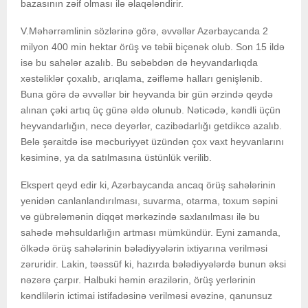
bazasının zəif olması ilə əlaqələndirir.
V.Məhərrəmlinin sözlərinə görə, əvvəllər Azərbaycanda 2
milyon 400 min hektar örüş və təbii biçənək olub. Son 15 ildə
isə bu sahələr azalıb. Bu səbəbdən də heyvandarlıqda
xəstəliklər çoxalıb, arıqlama, zəifləmə halları genişlənib.
Buna görə də əvvəllər bir heyvanda bir gün ərzində qeydə
alınan çəki artıq üç günə əldə olunub. Nəticədə, kəndli üçün
heyvandarlığın, necə deyərlər, cazibədarlığı getdikcə azalıb.
Belə şəraitdə isə məcburiyyət üzündən çox vaxt heyvanlarını
kəsiminə, ya da satılmasına üstünlük verilib.
Ekspert qeyd edir ki, Azərbaycanda ancaq örüş sahələrinin
yenidən canlanlandırılması, suvarma, otarma, toxum səpini
və gübrələmənin diqqət mərkəzində saxlanılması ilə bu
sahədə məhsuldarlığın artması mümkündür. Eyni zamanda,
ölkədə örüş sahələrinin bələdiyyələrin ixtiyarına verilməsi
zəruridir. Lakin, təəssüf ki, hazırda bələdiyyələrdə bunun əksi
nəzərə çarpır. Halbuki həmin ərazilərin, örüş yerlərinin
kəndlilərin ictimai istifadəsinə verilməsi əvəzinə, qanunsuz