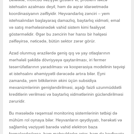
istehsalın azalması deyil, həm də aqrar idarəetmədə
koordinasiyanın zəifliyidir. Heyvandarlıq zənciri – yem
istehsalından başlayaraq damazlıq, baytarlıq xidməti, emal
və satış mərhələsinədək vahid sistem kimi fəaliyyət
göstərməlidir. Əgər bu zəncirin hər hansı bir həlqəsi
zəifləyirsə, nəticədə, bütün sektor zərər görür.
Azad olunmuş ərazilərdə geniş qış və yay otlaqlarının
mərhələli şəkildə dövriyyəyə qaytarılması, iri fermer
təsərrüfatlarının yaradılması və kooperasiya modelinin təşviqi
ət istehsalını əhəmiyyətli dərəcədə artıra bilər. Eyni
zamanda, yem bitkilərinin əkini üçün subsidiya
mexanizmlərinin genişləndirilməsi, aşağı faizli uzunmüddətli
kreditlərin verilməsi və baytarlıq xidmətlərinin gücləndirilməsi
zəruridir.
Bu məsələdə rəqəmsal monitorinq sistemlərinin tətbiqi də
mühüm rol oynaya bilər. Heyvanların qeydiyyatı, hərəkəti və
sağlamlıq vəziyyəti barədə vahid elektron baza
formalaşdırılarsa, həm məhsuldarlıq artar, həm də keyfiyyətə