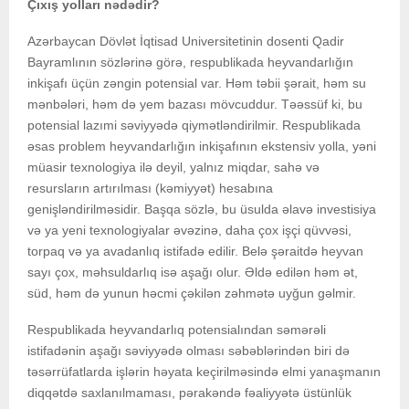
Çıxış yolları nədədir?
Azərbaycan Dövlət İqtisad Universitetinin dosenti Qadir
Bayramlının sözlərinə görə, respublikada heyvandarlığın
inkişafı üçün zəngin potensial var. Həm təbii şərait, həm su
mənbələri, həm də yem bazası mövcuddur. Təəssüf ki, bu
potensial lazımi səviyyədə qiymətləndirilmir. Respublikada
əsas problem heyvandarlığın inkişafının ekstensiv yolla, yəni
müasir texnologiya ilə deyil, yalnız miqdar, sahə və
resursların artırılması (kəmiyyət) hesabına
genişləndirilməsidir. Başqa sözlə, bu üsulda əlavə investisiya
və ya yeni texnologiyalar əvəzinə, daha çox işçi qüvvəsi,
torpaq və ya avadanlıq istifadə edilir. Belə şəraitdə heyvan
sayı çox, məhsuldarlıq isə aşağı olur. Əldə edilən həm ət,
süd, həm də yunun həcmi çəkilən zəhmətə uyğun gəlmir.
Respublikada heyvandarlıq potensialından səmərəli
istifadənin aşağı səviyyədə olması səbəblərindən biri də
təsərrüfatlarda işlərin həyata keçirilməsində elmi yanaşmanın
diqqətdə saxlanılmaması, pərakəndə fəaliyyətə üstünlük