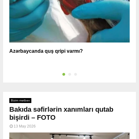
Azərbaycanda quş qripi varmı?
A
Bizim mətbəx
Bakıda səfirlərin xanımları qutab
bişirdi – FOTO
13 May 2026