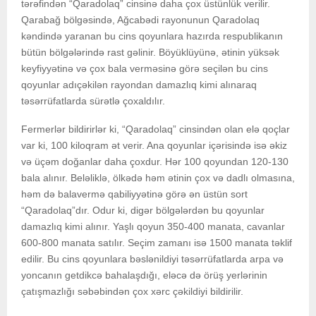
tərəfindən “Qaradolaq” cinsinə daha çox üstünlük verilir.
Qarabağ bölgəsində, Ağcabədi rayonunun Qaradolaq
kəndində yaranan bu cins qoyunlara hazırda respublikanın
bütün bölgələrində rast gəlinir. Böyüklüyünə, ətinin yüksək
keyfiyyətinə və çox bala verməsinə görə seçilən bu cins
qoyunlar adıçəkilən rayondan damazlıq kimi alınaraq
təsərrüfatlarda sürətlə çoxaldılır.
Fermerlər bildirirlər ki, “Qaradolaq” cinsindən olan elə qoçlar
var ki, 100 kiloqram ət verir. Ana qoyunlar içərisində isə əkiz
və üçəm doğanlar daha çoxdur. Hər 100 qoyundan 120-130
bala alınır. Beləliklə, ölkədə həm ətinin çox və dadlı olmasına,
həm də balavermə qabiliyyətinə görə ən üstün sort
“Qaradolaq”dır. Odur ki, digər bölgələrdən bu qoyunlar
damazlıq kimi alınır. Yaşlı qoyun 350-400 manata, cavanlar
600-800 manata satılır. Seçim zamanı isə 1500 manata təklif
edilir. Bu cins qoyunlara bəslənildiyi təsərrüfatlarda arpa və
yoncanın getdikcə bahalaşdığı, eləcə də örüş yerlərinin
çatışmazlığı səbəbindən çox xərc çəkildiyi bildirilir.