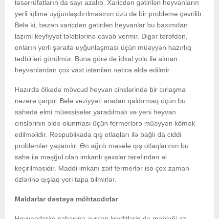
təsərrüfatların da sayı azalıb. Xaricdən gətirilən heyvanların
yerli iqlimə uyğunlaşdırılmasının özü də bir problemə çevrilib.
Belə ki, bəzən xaricdən gətirilən heyvanlar bu baxımdan
lazımi keyfiyyət tələblərinə cavab vermir. Digər tərəfdən,
onların yerli şəraitə uyğunlaşması üçün müəyyən hazırlıq
tədbirləri görülmür. Buna görə də idxal yolu ilə alınan
heyvanlardan çox vaxt istənilən nəticə əldə edilmir.
Hazırda ölkədə mövcud heyvan cinslərində bir cırlaşma
nəzərə çarpır. Belə vəziyyəti aradan qaldırmaq üçün bu
sahədə elmi müəssisələr yaradılmalı və yeni heyvan
cinslərinin əldə olunması üçün fermerlərə müəyyən kömək
edilməlidir. Respublikada qış otlaqları ilə bağlı da ciddi
problemlər yaşanılır. Ən ağrılı məsələ qış otlaqlarının bu
sahə ilə məşğul olan imkanlı şəxslər tərəfindən əl
keçirilməsidir. Maddi imkanı zəif fermerlər isə çox zaman
özlərinə qışlaq yeri tapa bilmirlər.
Maldarlar dəstəyə möhtacdırlar
Heyvandarlıq sahəsinə ayrılan kreditlərin də məbləği az,