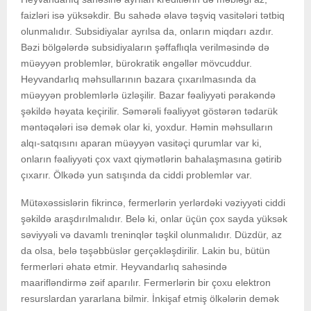
faizləri isə yüksəkdir. Bu sahədə əlavə təşviq vasitələri tətbiq
olunmalıdır. Subsidiyalar ayrılsa da, onların miqdarı azdır.
Bəzi bölgələrdə subsidiyaların şəffaflıqla verilməsində də
müəyyən problemlər, bürokratik əngəllər mövcuddur.
Heyvandarlıq məhsullarının bazara çıxarılmasında da
müəyyən problemlərlə üzləşilir. Bazar fəaliyyəti pərakəndə
şəkildə həyata keçirilir. Səmərəli fəaliyyət göstərən tədarük
məntəqələri isə demək olar ki, yoxdur. Həmin məhsulların
alqı-satqısını aparan müəyyən vasitəçi qurumlar var ki,
onların fəaliyyəti çox vaxt qiymətlərin bahalaşmasına gətirib
çıxarır. Ölkədə yun satışında da ciddi problemlər var.
Mütəxəssislərin fikrincə, fermerlərin yerlərdəki vəziyyəti ciddi
şəkildə araşdırılmalıdır. Belə ki, onlar üçün çox sayda yüksək
səviyyəli və davamlı treninqlər təşkil olunmalıdır. Düzdür, az
da olsa, belə təşəbbüslər gerçəkləşdirilir. Lakin bu, bütün
fermerləri əhatə etmir. Heyvandarlıq sahəsində
maarifləndirmə zəif aparılır. Fermerlərin bir çoxu elektron
resurslardan yararlana bilmir. İnkişaf etmiş ölkələrin demək