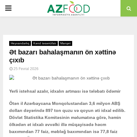
PRIMARY
MENU
Heyvandarlıq
Kənd təsərrüfatı
Manşet
Ət bazarı bahalaşmanın ön xəttinə
çıxıb
25 Fevral 2026
Yerli istehsal azalır, idxalın artması isə tələbatı ödəmir
Ötən il Azərbaycana Monqolustandan 3,6 milyon ABŞ
dolları dəyərində 897 ton quzu və qoyun əti idxal edilib.
Dövlət Statistika Komitəsinin məlumatına görə, həmin
ölkədən ət idxalı əvvəlki illə müqayisədə həcm
baxımından 77 faiz, məbləğ baxımından isə 77,8 faiz