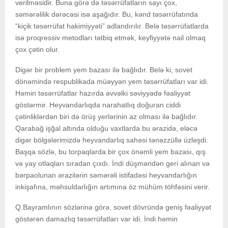
verilməsidir. Buna görə də təsərrüfatların sayı çox,
səmərəlilik dərəcəsi isə aşağıdır. Bu, kənd təsərrüfatında
“kiçik təsərrüfat hakimiyyəti” adlandırılır. Belə təsərrüfatlarda
isə proqressiv metodları tətbiq etmək, keyfiyyətə nail olmaq
çox çətin olur.
Digər bir problem yem bazası ilə bağlıdır. Belə ki, sovet
dönəmində respublikada müəyyən yem təsərrüfatları var idi.
Həmin təsərrüfatlar hazırda əvvəlki səviyyədə fəaliyyət
göstərmir. Heyvandarlıqda narahatlıq doğuran ciddi
çətinliklərdən biri də örüş yerlərinin az olması ilə bağlıdır.
Qarabağ işğal altında olduğu vaxtlarda bu ərazidə, eləcə
digər bölgələrimizdə heyvandarlıq sahəsi tənəzzüllə üzləşdi.
Başqa sözlə, bu torpaqlarda bir çox önəmli yem bazası, qış
və yay otlaqları sıradan çıxdı. İndi düşməndən geri alınan və
bərpaolunan ərazilərin səmərəli istifadəsi heyvandarlığın
inkişafına, məhsuldarlığın artımına öz mühüm töhfəsini verir.
Q.Bayramlının sözlərinə görə, sovet dövründə geniş fəaliyyət
göstərən damazlıq təsərrüfatları var idi. İndi həmin