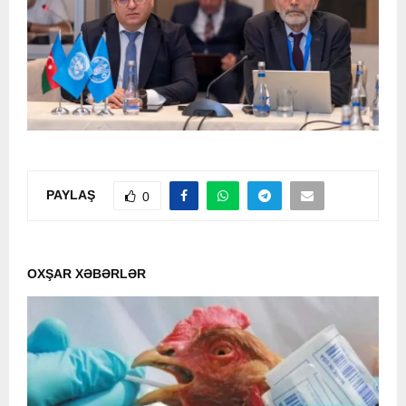
PAYLAŞ
0
OXŞAR XƏBƏRLƏR