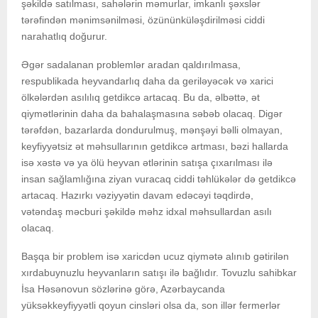
şəkildə satılması, sahələrin məmurlar, imkanlı şəxslər
tərəfindən mənimsənilməsi, özününküləşdirilməsi ciddi
narahatlıq doğurur.
Əgər sadalanan problemlər aradan qaldırılmasa,
respublikada heyvandarlıq daha da geriləyəcək və xarici
ölkələrdən asılılıq getdikcə artacaq. Bu da, əlbəttə, ət
qiymətlərinin daha da bahalaşmasına səbəb olacaq. Digər
tərəfdən, bazarlarda dondurulmuş, mənşəyi bəlli olmayan,
keyfiyyətsiz ət məhsullarının getdikcə artması, bəzi hallarda
isə xəstə və ya ölü heyvan ətlərinin satışa çıxarılması ilə
insan sağlamlığına ziyan vuracaq ciddi təhlükələr də getdikcə
artacaq. Hazırkı vəziyyətin davam edəcəyi təqdirdə,
vətəndaş məcburi şəkildə məhz idxal məhsullardan asılı
olacaq.
Başqa bir problem isə xaricdən ucuz qiymətə alınıb gətirilən
xırdabuynuzlu heyvanların satışı ilə bağlıdır. Tovuzlu sahibkar
İsa Həsənovun sözlərinə görə, Azərbaycanda
yüksəkkeyfiyyətli qoyun cinsləri olsa da, son illər fermerlər