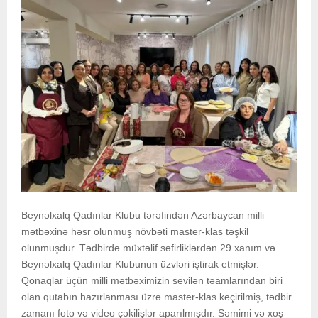
Beynəlxalq Qadınlar Klubu tərəfindən Azərbaycan milli
mətbəxinə həsr olunmuş növbəti master-klas təşkil
olunmuşdur. Tədbirdə müxtəlif səfirliklərdən 29 xanım və
Beynəlxalq Qadınlar Klubunun üzvləri iştirak etmişlər.
Qonaqlar üçün milli mətbəximizin sevilən təamlarından biri
olan qutabın hazırlanması üzrə master-klas keçirilmiş, tədbir
zamanı foto və video çəkilişlər aparılmışdır. Səmimi və xoş