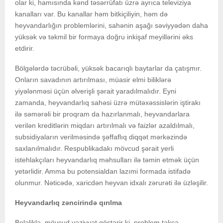
olar ki, hamısında kənd təsərrüfatı üzrə ayrıca televiziya
kanalları var. Bu kanallar həm bitkiçiliyin, həm də
heyvandarlığın problemlərini, sahənin aşağı səviyyədən daha
yüksək və təkmil bir formaya doğru inkişaf meyillərini əks
etdirir.
Bölgələrdə təcrübəli, yüksək bacarıqlı baytarlar da çatışmır.
Onların savadının artırılması, müasir elmi biliklərə
yiyələnməsi üçün əlverişli şərait yaradılmalıdır. Eyni
zamanda, heyvandarlıq sahəsi üzrə mütəxəssislərin iştirakı
ilə səmərəli bir proqram da hazırlanmalı, heyvandarlara
verilən kreditlərin miqdarı artırılmalı və faizlər azaldılmalı,
subsidiyaların verilməsində şəffaflıq diqqət mərkəzində
saxlanılmalıdır. Respublikadakı mövcud şərait yerli
istehlakçıları heyvandarlıq məhsulları ilə təmin etmək üçün
yetərlidir. Amma bu potensialdan lazımi formada istifadə
olunmur. Nəticədə, xaricdən heyvan idxalı zərurəti ilə üzləşilir.
Heyvandarlıq zəncirində qırılma
Beləliklə, mövcud vəziyyət göstərir ki, problem təkcə