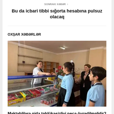
SONRAKI XƏBƏR
Bu da icbari tibbi sığorta hesabına pulsuz
olacaq
OXŞAR XƏBƏRLƏR
Məktəblilərə qida təhlükəsizliyi necə öyrədilməlidir?
A