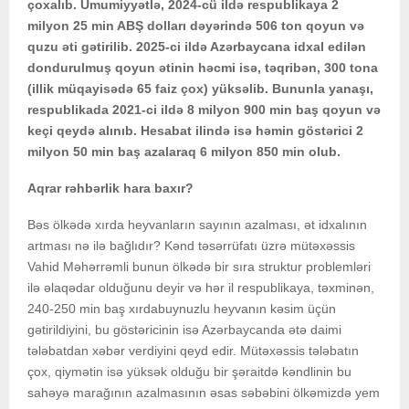
çoxalıb. Ümumiyyətlə, 2024-cü ildə respublikaya 2
milyon 25 min ABŞ dolları dəyərində 506 ton qoyun və
quzu əti gətirilib. 2025-ci ildə Azərbaycana idxal edilən
dondurulmuş qoyun ətinin həcmi isə, təqribən, 300 tona
(illik müqayisədə 65 faiz çox) yüksəlib. Bununla yanaşı,
respublikada 2021-ci ildə 8 milyon 900 min baş qoyun və
keçi qeydə alınıb. Hesabat ilində isə həmin göstərici 2
milyon 50 min baş azalaraq 6 milyon 850 min olub.
Aqrar rəhbərlik hara baxır?
Bəs ölkədə xırda heyvanların sayının azalması, ət idxalının
artması nə ilə bağlıdır? Kənd təsərrüfatı üzrə mütəxəssis
Vahid Məhərrəmli bunun ölkədə bir sıra struktur problemləri
ilə əlaqədar olduğunu deyir və hər il respublikaya, təxminən,
240-250 min baş xırdabuynuzlu heyvanın kəsim üçün
gətirildiyini, bu göstəricinin isə Azərbaycanda ətə daimi
tələbatdan xəbər verdiyini qeyd edir. Mütəxəssis tələbatın
çox, qiymətin isə yüksək olduğu bir şəraitdə kəndlinin bu
sahəyə marağının azalmasının əsas səbəbini ölkəmizdə yem