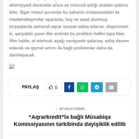
əhəmiyyətli dərəcədə artıra və mövcud qıtlığı aradan qaldıra
bilər. Əgər məsul qurumlar bu sahənin mütəxəssisləri ilə
məsləhətləşmələr apararsa, boş və azad olunmuş
torpaqlarda səmərəli aqrar siyasət tətbiq edərsə, düşünürəm
ki, qarşıdakı yaxın illər ərzində bu problem həllini tapa bilər.
Əks halda, ət istehsalı aşağı səviyyədə qalacaq, qıtlıq davam
edəcək və qiymət artımı ilə bağlı problemlər daha da
dərinləşəcək.
PAYLAŞ
0
ƏVVƏLKI XƏBƏR
“Aqrarkredit”lə bağlı Müsabiqə
Komissiyasının tərkibində dəyişiklik edilib