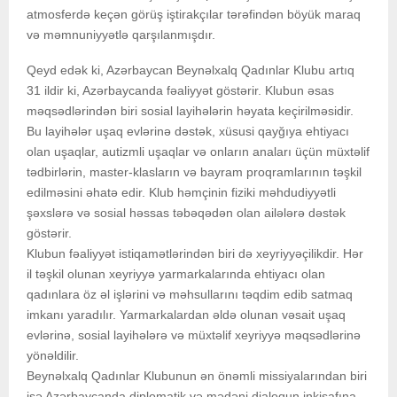
atmosferdə keçən görüş iştirakçılar tərəfindən böyük maraq
və məmnuniyyətlə qarşılanmışdır.
Qeyd edək ki, Azərbaycan Beynəlxalq Qadınlar Klubu artıq
31 ildir ki, Azərbaycanda fəaliyyət göstərir. Klubun əsas
məqsədlərindən biri sosial layihələrin həyata keçirilməsidir.
Bu layihələr uşaq evlərinə dəstək, xüsusi qayğıya ehtiyacı
olan uşaqlar, autizmli uşaqlar və onların anaları üçün müxtəlif
tədbirlərin, master-klasların və bayram proqramlarının təşkil
edilməsini əhatə edir. Klub həmçinin fiziki məhdudiyyətli
şəxslərə və sosial həssas təbəqədən olan ailələrə dəstək
göstərir.
Klubun fəaliyyət istiqamətlərindən biri də xeyriyyəçilikdir. Hər
il təşkil olunan xeyriyyə yarmarkalarında ehtiyacı olan
qadınlara öz əl işlərini və məhsullarını təqdim edib satmaq
imkanı yaradılır. Yarmarkalardan əldə olunan vəsait uşaq
evlərinə, sosial layihələrə və müxtəlif xeyriyyə məqsədlərinə
yönəldilir.
Beynəlxalq Qadınlar Klubunun ən önəmli missiyalarından biri
isə Azərbaycanda diplomatik və mədəni dialoqun inkişafına