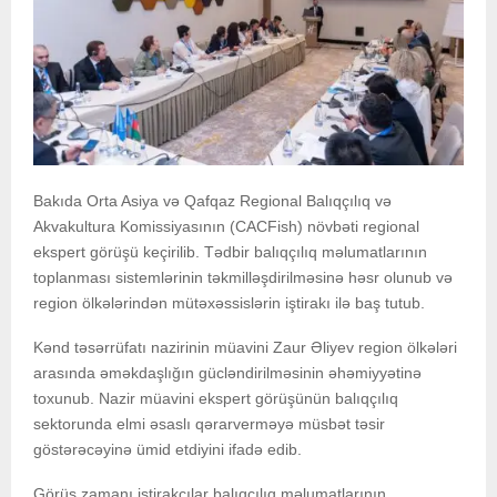
Bakıda Orta Asiya və Qafqaz Regional Balıqçılıq və
Akvakultura Komissiyasının (CACFish) növbəti regional
ekspert görüşü keçirilib. Tədbir balıqçılıq məlumatlarının
toplanması sistemlərinin təkmilləşdirilməsinə həsr olunub və
region ölkələrindən mütəxəssislərin iştirakı ilə baş tutub.
Kənd təsərrüfatı nazirinin müavini Zaur Əliyev region ölkələri
arasında əməkdaşlığın gücləndirilməsinin əhəmiyyətinə
toxunub. Nazir müavini ekspert görüşünün balıqçılıq
sektorunda elmi əsaslı qərarverməyə müsbət təsir
göstərəcəyinə ümid etdiyini ifadə edib.
Görüş zamanı iştirakçılar balıqçılıq məlumatlarının