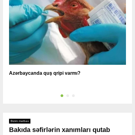
Azərbaycanda quş qripi varmı?
A
Bizim mətbəx
Bakıda səfirlərin xanımları qutab