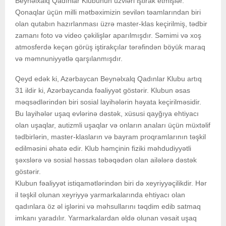
Beynəlxalq Qadınlar Klubunun üzvləri iştirak etmişlər.
Qonaqlar üçün milli mətbəximizin sevilən təamlarından biri
olan qutabın hazırlanması üzrə master-klas keçirilmiş, tədbir
zamanı foto və video çəkilişlər aparılmışdır. Səmimi və xoş
atmosferdə keçən görüş iştirakçılar tərəfindən böyük maraq
və məmnuniyyətlə qarşılanmışdır.
Qeyd edək ki, Azərbaycan Beynəlxalq Qadınlar Klubu artıq
31 ildir ki, Azərbaycanda fəaliyyət göstərir. Klubun əsas
məqsədlərindən biri sosial layihələrin həyata keçirilməsidir.
Bu layihələr uşaq evlərinə dəstək, xüsusi qayğıya ehtiyacı
olan uşaqlar, autizmli uşaqlar və onların anaları üçün müxtəlif
tədbirlərin, master-klasların və bayram proqramlarının təşkil
edilməsini əhatə edir. Klub həmçinin fiziki məhdudiyyətli
şəxslərə və sosial həssas təbəqədən olan ailələrə dəstək
göstərir.
Klubun fəaliyyət istiqamətlərindən biri də xeyriyyəçilikdir. Hər
il təşkil olunan xeyriyyə yarmarkalarında ehtiyacı olan
qadınlara öz əl işlərini və məhsullarını təqdim edib satmaq
imkanı yaradılır. Yarmarkalardan əldə olunan vəsait uşaq