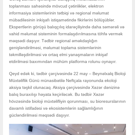
toplanması sahəsində mövcud çətinliklər, elektron
informasiya sistemlərinin tətbiqi və regional məlumat
mübadiləsinin inkişafı istiqamətində fikirlərini bölüşüblər.
Ekspertlərin görüşü balıqçılıq idarəçiliyində daha səmərəli və
vahid məlumat sisteminin formalaşdırılmasına töhfə vermək
məqsədi daşıyır. Tədbir regional əməkdaşlığın
genişləndirilməsi, məlumat toplama sistemlərinin
təkmilləşdirilməsi və ortaq elmi yanaşmaların inkişaf
etdirilməsi baxımından mühüm platforma rolunu oynayır.
Qeyd edək ki, tədbir çərçivəsində 22 may – Beynəlxalq Bioloji
Müxtəliflik Günü münasibətilə Neftçala rayonunda ekoloji
aksiya təşkil olunacaq. Aksiya çərçivəsində Xəzər dənizinə
balıq buraxılışı həyata keçiriləcək. Bu tədbir Xəzər
hövzəsində bioloji müxtəlifliyin qorunması, su bioresurslarının
davamlı istifadəsi və ekosistemlərin sağlamlığının
gücləndirilməsi məqsədi daşıyır.