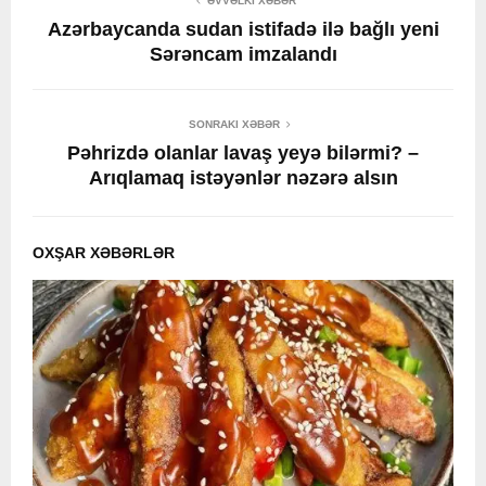
ƏVVƏLKI XƏBƏR
Azərbaycanda sudan istifadə ilə bağlı yeni
Sərəncam imzalandı
SONRAKI XƏBƏR
Pəhrizdə olanlar lavaş yeyə bilərmi? –
Arıqlamaq istəyənlər nəzərə alsın
OXŞAR XƏBƏRLƏR