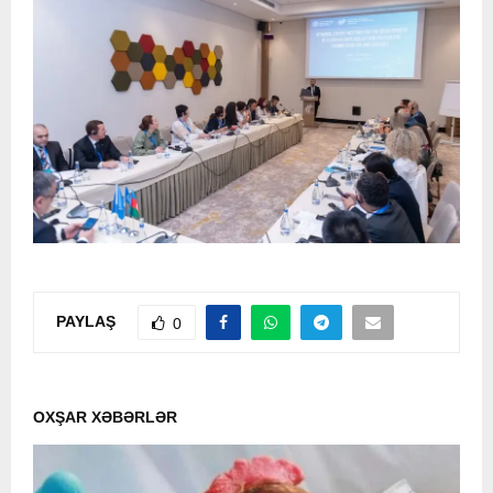
PAYLAŞ
0
OXŞAR XƏBƏRLƏR