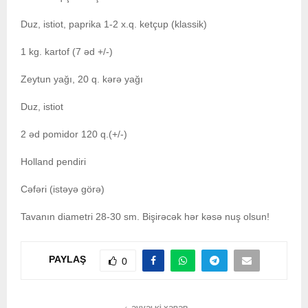
Duz, istiot, paprika 1-2 x.q. ketçup (klassik)
1 kg. kartof (7 əd +/-)
Zeytun yağı, 20 q. kərə yağı
Duz, istiot
2 əd pomidor 120 q.(+/-)
Holland pendiri
Cəfəri (istəyə görə)
Tavanın diametri 28-30 sm. Bişirəcək hər kəsə nuş olsun!
PAYLAŞ
0