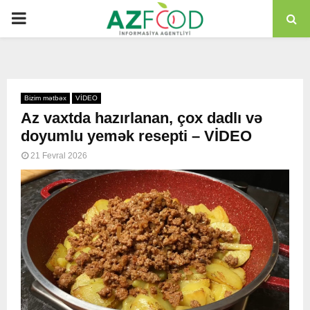
PRIMARY
MENU
Bizim mətbəx
VİDEO
Az vaxtda hazırlanan, çox dadlı və
doyumlu yemək resepti – VİDEO
21 Fevral 2026