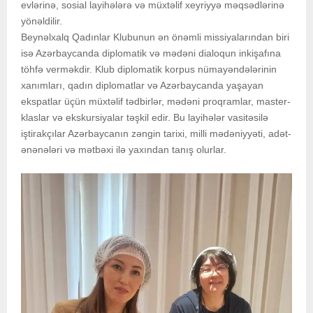
evlərinə, sosial layihələrə və müxtəlif xeyriyyə məqsədlərinə
yönəldilir.
Beynəlxalq Qadınlar Klubunun ən önəmli missiyalarından biri
isə Azərbaycanda diplomatik və mədəni dialoqun inkişafına
töhfə verməkdir. Klub diplomatik korpus nümayəndələrinin
xanımları, qadın diplomatlar və Azərbaycanda yaşayan
ekspatlar üçün müxtəlif tədbirlər, mədəni proqramlar, master-
klaslar və ekskursiyalar təşkil edir. Bu layihələr vasitəsilə
iştirakçılar Azərbaycanın zəngin tarixi, milli mədəniyyəti, adət-
ənənələri və mətbəxi ilə yaxından tanış olurlar.