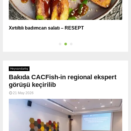
Xırtıltılı badımcan salatı – RESEPT
X
Heyvandarlıq
Bakıda CACFish-in regional ekspert
görüşü keçirilib
21 May 2026