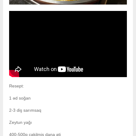
Resept:
1 əd soğan
2-3 diş sarımsaq
Zeytun yağı
400-500q çəkilmiş dana əti