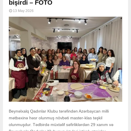
bişirdi – FOTO
13 May 2026
Beynəlxalq Qadınlar Klubu tərəfindən Azərbaycan milli
mətbəxinə həsr olunmuş növbəti master-klas təşkil
olunmuşdur. Tədbirdə müxtəlif səfirliklərdən 29 xanım və