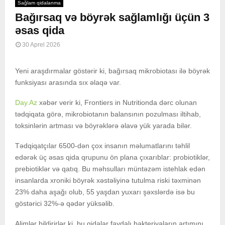
Sağlam qidalanma
Bağırsaq və böyrək sağlamlığı üçün 3
əsas qida
30 Aprel 2026
Yeni araşdırmalar göstərir ki, bağırsaq mikrobiotası ilə böyrək
funksiyası arasında sıx əlaqə var.
Day.Az
xəbər verir ki, Frontiers in Nutritionda dərc olunan
tədqiqata görə, mikrobiotanın balansının pozulması iltihab,
toksinlərin artması və böyrəklərə əlavə yük yarada bilər.
Tədqiqatçılar 6500-dən çox insanın məlumatlarını təhlil
edərək üç əsas qida qrupunu ön plana çıxarıblar: probiotiklər,
prebiotiklər və qatıq. Bu məhsulları müntəzəm istehlak edən
insanlarda xroniki böyrək xəstəliyinə tutulma riski təxminən
23% daha aşağı olub, 55 yaşdan yuxarı şəxslərdə isə bu
göstərici 32%-ə qədər yüksəlib.
Alimlər bildirirlər ki, bu qidalar faydalı bakteriyaların artımını