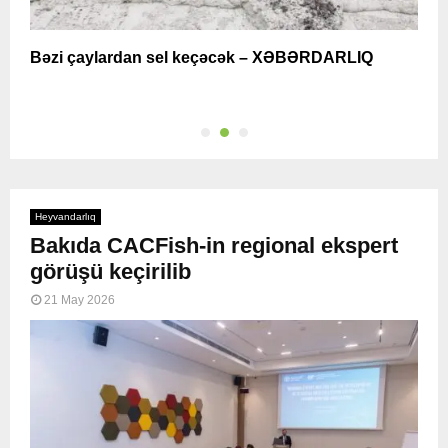
Bəzi çaylardan sel keçəcək – XƏBƏRDARLIQ
H
k
Heyvandarlıq
Bakıda CACFish-in regional ekspert
görüşü keçirilib
21 May 2026