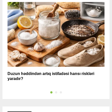
Duzun həddindən artıq istifadəsi hansı riskləri
S
yaradır?
i