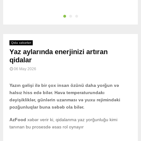
Qida xəbərləri
Yaz aylarında enerjinizi artıran
qidalar
06 May 2026
Yazın gəlişi ilə bir çox insan özünü daha yorğun və
halsız hiss edə bilər. Hava temperaturundakı
dəyişikliklər, günlərin uzanması və yuxu rejimindəki
pozğunluqlar buna səbəb ola bilər.
AzFood
xəbər verir ki, qidalanma yaz yorğunluğu kimi
tanınan bu prosesdə əsas rol oynayır