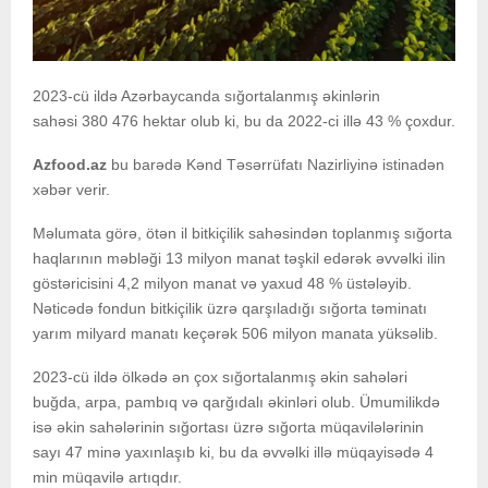
2023-cü ildə Azərbaycanda sığortalanmış əkinlərin
sahəsi 380 476 hektar olub ki, bu da 2022-ci illə 43 % çoxdur.
Azfood.az
bu barədə Kənd Təsərrüfatı Nazirliyinə istinadən
xəbər verir.
Məlumata görə, ötən il bitkiçilik sahəsindən toplanmış sığorta
haqlarının məbləği 13 milyon manat təşkil edərək əvvəlki ilin
göstəricisini 4,2 milyon manat və yaxud 48 % üstələyib.
Nəticədə fondun bitkiçilik üzrə qarşıladığı sığorta təminatı
yarım milyard manatı keçərək 506 milyon manata yüksəlib.
2023-cü ildə ölkədə ən çox sığortalanmış əkin sahələri
buğda, arpa, pambıq və qarğıdalı əkinləri olub. Ümumilikdə
isə əkin sahələrinin sığortası üzrə sığorta müqavilələrinin
sayı 47 minə yaxınlaşıb ki, bu da əvvəlki illə müqayisədə 4
min müqavilə artıqdır.