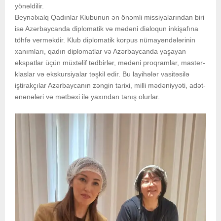
yönəldilir.
Beynəlxalq Qadınlar Klubunun ən önəmli missiyalarından biri
isə Azərbaycanda diplomatik və mədəni dialoqun inkişafına
töhfə verməkdir. Klub diplomatik korpus nümayəndələrinin
xanımları, qadın diplomatlar və Azərbaycanda yaşayan
ekspatlar üçün müxtəlif tədbirlər, mədəni proqramlar, master-
klaslar və ekskursiyalar təşkil edir. Bu layihələr vasitəsilə
iştirakçılar Azərbaycanın zəngin tarixi, milli mədəniyyəti, adət-
ənənələri və mətbəxi ilə yaxından tanış olurlar.