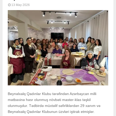
13 May 2026
Beynəlxalq Qadınlar Klubu tərəfindən Azərbaycan milli
mətbəxinə həsr olunmuş növbəti master-klas təşkil
olunmuşdur. Tədbirdə müxtəlif səfirliklərdən 29 xanım və
Beynəlxalq Qadınlar Klubunun üzvləri iştirak etmişlər.