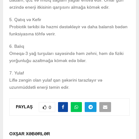
Badam, qoz və fındıq sağlam yağlar ehtiva edir. Onlar gün
ərzində enerji itkisinin qarşısını almağa kömək edir.
5. Qatıq və Kefir
Probiotik tərkibi ilə həzmi dəstəkləyir və daha balanslı bədən
funksiyasına töhfə verir.
6. Balıq
Omeqa-3 yağ turşuları sayəsində həm zehni, həm də fiziki
yorğunluğu azaltmağa kömək edə bilər.
7. Yulaf
Liflə zəngin olan yulaf qan şəkərini tarazlayır və
uzunmüddətli enerji təmin edir.
PAYLAŞ
0
OXŞAR XƏBƏRLƏR