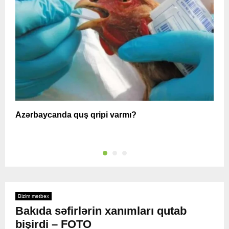
Azərbaycanda quş qripi varmı?
A
Bizim mətbəx
Bakıda səfirlərin xanımları qutab
bişirdi – FOTO