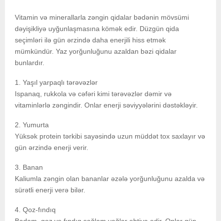
Vitamin və minerallarla zəngin qidalar bədənin mövsümi
dəyişikliyə uyğunlaşmasına kömək edir. Düzgün qida
seçimləri ilə gün ərzində daha enerjili hiss etmək
mümkündür. Yaz yorğunluğunu azaldan bəzi qidalar
bunlardır.
1. Yaşıl yarpaqlı tərəvəzlər
Ispanaq, rukkola və cəfəri kimi tərəvəzlər dəmir və
vitaminlərlə zəngindir. Onlar enerji səviyyələrini dəstəkləyir.
2. Yumurta
Yüksək protein tərkibi sayəsində uzun müddət tox saxlayır və
gün ərzində enerji verir.
3. Banan
Kaliumla zəngin olan bananlar əzələ yorğunluğunu azalda və
sürətli enerji verə bilər.
4. Qoz-fındıq