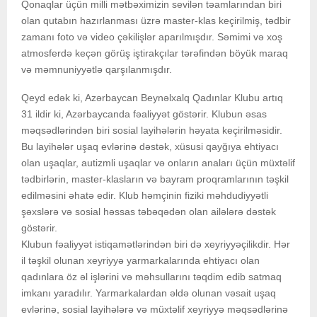
Qonaqlar üçün milli mətbəximizin sevilən təamlarından biri
olan qutabın hazırlanması üzrə master-klas keçirilmiş, tədbir
zamanı foto və video çəkilişlər aparılmışdır. Səmimi və xoş
atmosferdə keçən görüş iştirakçılar tərəfindən böyük maraq
və məmnuniyyətlə qarşılanmışdır.
Qeyd edək ki, Azərbaycan Beynəlxalq Qadınlar Klubu artıq
31 ildir ki, Azərbaycanda fəaliyyət göstərir. Klubun əsas
məqsədlərindən biri sosial layihələrin həyata keçirilməsidir.
Bu layihələr uşaq evlərinə dəstək, xüsusi qayğıya ehtiyacı
olan uşaqlar, autizmli uşaqlar və onların anaları üçün müxtəlif
tədbirlərin, master-klasların və bayram proqramlarının təşkil
edilməsini əhatə edir. Klub həmçinin fiziki məhdudiyyətli
şəxslərə və sosial həssas təbəqədən olan ailələrə dəstək
göstərir.
Klubun fəaliyyət istiqamətlərindən biri də xeyriyyəçilikdir. Hər
il təşkil olunan xeyriyyə yarmarkalarında ehtiyacı olan
qadınlara öz əl işlərini və məhsullarını təqdim edib satmaq
imkanı yaradılır. Yarmarkalardan əldə olunan vəsait uşaq
evlərinə, sosial layihələrə və müxtəlif xeyriyyə məqsədlərinə