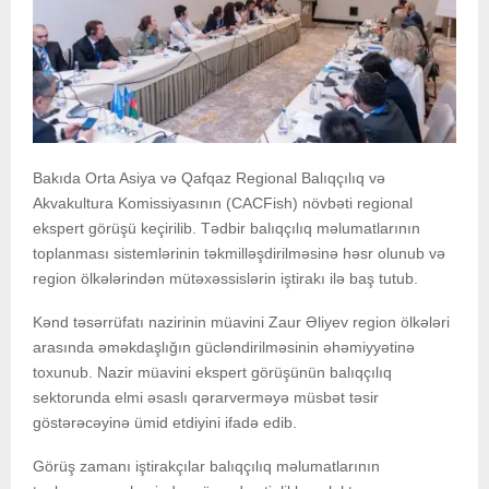
Bakıda Orta Asiya və Qafqaz Regional Balıqçılıq və
Akvakultura Komissiyasının (CACFish) növbəti regional
ekspert görüşü keçirilib. Tədbir balıqçılıq məlumatlarının
toplanması sistemlərinin təkmilləşdirilməsinə həsr olunub və
region ölkələrindən mütəxəssislərin iştirakı ilə baş tutub.
Kənd təsərrüfatı nazirinin müavini Zaur Əliyev region ölkələri
arasında əməkdaşlığın gücləndirilməsinin əhəmiyyətinə
toxunub. Nazir müavini ekspert görüşünün balıqçılıq
sektorunda elmi əsaslı qərarverməyə müsbət təsir
göstərəcəyinə ümid etdiyini ifadə edib.
Görüş zamanı iştirakçılar balıqçılıq məlumatlarının