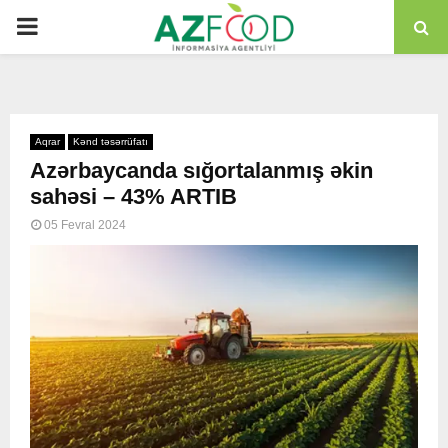
PRIMARY
MENU
Aqrar
Kənd təsərrüfatı
Azərbaycanda sığortalanmış əkin
sahəsi – 43% ARTIB
05 Fevral 2024