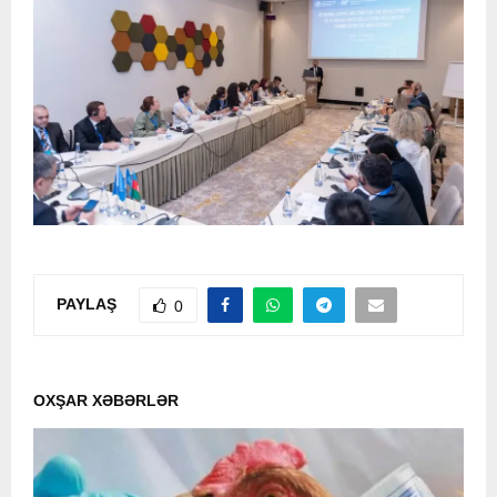
PAYLAŞ
0
OXŞAR XƏBƏRLƏR