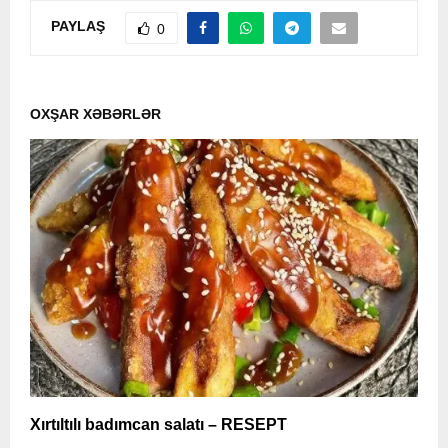
PAYLAŞ
0
OXŞAR XƏBƏRLƏR
Xırtıltılı badımcan salatı – RESEPT
X