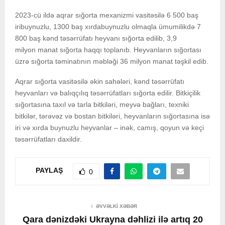
2023-cü ildə aqrar sığorta mexanizmi vasitəsilə 6 500 baş
iribuynuzlu, 1300 baş xırdabuynuzlu olmaqla ümumilikdə 7
800 baş kənd təsərrüfatı heyvanı sığorta edilib, 3,9
milyon manat sığorta haqqı toplanıb. Heyvanların sığortası
üzrə sığorta təminatının məbləği 36 milyon manat təşkil edib.
Aqrar sığorta vasitəsilə əkin sahələri, kənd təsərrüfatı
heyvanları və balıqçılıq təsərrüfatları sığorta edilir. Bitkiçilik
sığortasına taxıl və tarla bitkiləri, meyvə bağları, texniki
bitkilər, tərəvəz və bostan bitkiləri, heyvanların sığortasına isə
iri və xırda buynuzlu heyvanlar – inək, camış, qoyun və keçi
təsərrüfatları daxildir.
PAYLAŞ
0
ƏVVƏLKI XƏBƏR
Qara dənizdəki Ukrayna dəhlizi ilə artıq 20