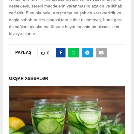
dəstəkləyir, zərərli maddələrin yaranmasını azaldır və iltihabı
zəiflədir. Bununla belə, araşdırma müşahidə xarakterlidir və
dəqiq səbəb-nəticə əlaqəsi tam sübut olunmayıb, buna görə
də sağlam qidalanma ümumi həyat tərzinin bir hissəsi kimi
tövsiyə olunur.
PAYLAŞ
0
OXŞAR XƏBƏRLƏR