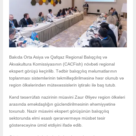
Bakıda Orta Asiya və Qafqaz Regional Balıqçılıq və
Akvakultura Komissiyasının (CACFish) növbəti regional
ekspert görüşü keçirilib. Tədbir balıqçılıq məlumatlarının
toplanması sistemlərinin təkmilləşdirilməsinə həsr olunub və
region ölkələrindən mütəxəssislərin iştirakı ilə baş tutub.
Kənd təsərrüfatı nazirinin müavini Zaur Əliyev region ölkələri
arasında əməkdaşlığın gücləndirilməsinin əhəmiyyətinə
toxunub. Nazir müavini ekspert görüşünün balıqçılıq
sektorunda elmi əsaslı qərarverməyə müsbət təsir
göstərəcəyinə ümid etdiyini ifadə edib.