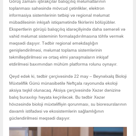
Görüş zamanı iştirakçılar balıqçılıq məlumatlarının
toplanması sahəsində mövcud çətinliklər, elektron
informasiya sistemlərinin tətbiqi və regional məlumat
mübadiləsinin inkişafı istiqamətində fikirlərini bölüşüblər.
Ekspertlərin görüşü balıqçılıq idarəçiliyində daha səmərəli və
vahid məlumat sisteminin formalaşdırılmasına töhfə vermək
məqsədi daşıyır. Tədbir regional əməkdaşlığın
genişləndirilməsi, məlumat toplama sistemlərinin
təkmilləşdirilməsi və ortaq elmi yanaşmaların inkişaf
etdirilməsi baxımından mühüm platforma rolunu oynayır.
Qeyd edək ki, tədbir çərçivəsində 22 may – Beynəlxalq Bioloji
Müxtəliflik Günü münasibətilə Neftçala rayonunda ekoloji
aksiya təşkil olunacaq. Aksiya çərçivəsində Xəzər dənizinə
balıq buraxılışı həyata keçiriləcək. Bu tədbir Xəzər
hövzəsində bioloji müxtəlifliyin qorunması, su bioresurslarının
davamlı istifadəsi və ekosistemlərin sağlamlığının
gücləndirilməsi məqsədi daşıyır.