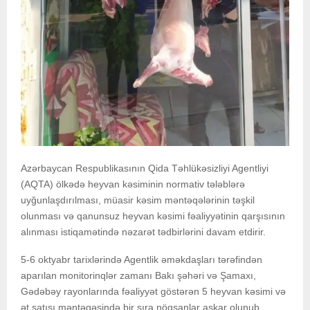
Azərbaycan Respublikasının Qida Təhlükəsizliyi Agentliyi
(AQTA) ölkədə heyvan kəsiminin normativ tələblərə
uyğunlaşdırılması, müasir kəsim məntəqələrinin təşkil
olunması və qanunsuz heyvan kəsimi fəaliyyətinin qarşısının
alınması istiqamətində nəzarət tədbirlərini davam etdirir.
5-6 oktyabr tarixlərində Agentlik əməkdaşları tərəfindən
aparılan monitorinqlər zamanı Bakı şəhəri və Şamaxı,
Gədəbəy rayonlarında fəaliyyət göstərən 5 heyvan kəsimi və
ət satışı məntəqəsində bir sıra nöqsanlar aşkar olunub.