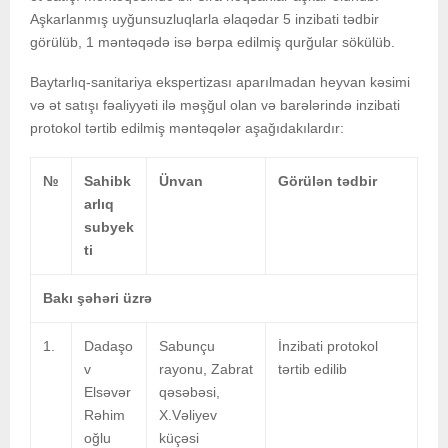
Aşkarlanmış uyğunsuzluqlarla əlaqədar 5 inzibati tədbir
görülüb, 1 məntəqədə isə bərpa edilmiş qurğular sökülüb.
Baytarlıq-sanitariya ekspertizası aparılmadan heyvan kəsimi
və ət satışı fəaliyyəti ilə məşğul olan və barələrində inzibati
protokol tərtib edilmiş məntəqələr aşağıdakılardır:
№
Sahibk
Ünvan
Görülən tədbir
arlıq
subyek
ti
Bakı şəhəri üzrə
1.
Dadaşo
Sabunçu
İnzibati protokol
v
rayonu, Zabrat
tərtib edilib
Elsəvər
qəsəbəsi,
Rəhim
X.Vəliyev
oğlu
küçəsi