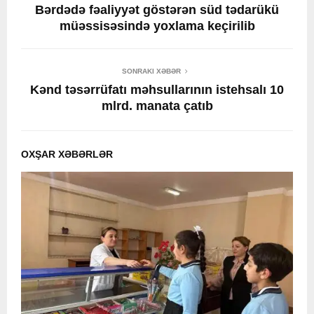
Bərdədə fəaliyyət göstərən süd tədarükü
müəssisəsində yoxlama keçirilib
SONRAKI XƏBƏR
Kənd təsərrüfatı məhsullarının istehsalı 10
mlrd. manata çatıb
OXŞAR XƏBƏRLƏR