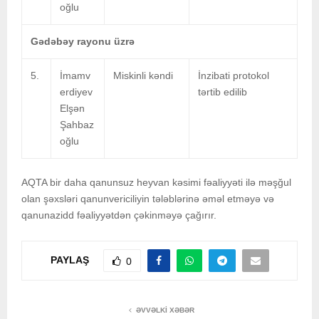
oğlu
Gədəbəy rayonu üzrə
5.
İmamv
Miskinli kəndi
İnzibati protokol
erdiyev
tərtib edilib
Elşən
Şahbaz
oğlu
AQTA bir daha qanunsuz heyvan kəsimi fəaliyyəti ilə məşğul
olan şəxsləri qanunvericiliyin tələblərinə əməl etməyə və
qanunazidd fəaliyyətdən çəkinməyə çağırır.
PAYLAŞ
0
ƏVVƏLKI XƏBƏR