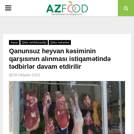
PRIMARY
MENU
Aqrar
Qida təhlükəsizliyi
Qida xəbərləri
Qanunsuz heyvan kəsiminin
qarşısının alınması istiqamətində
tədbirlər davam etdirilir
09 Oktyabr 2023