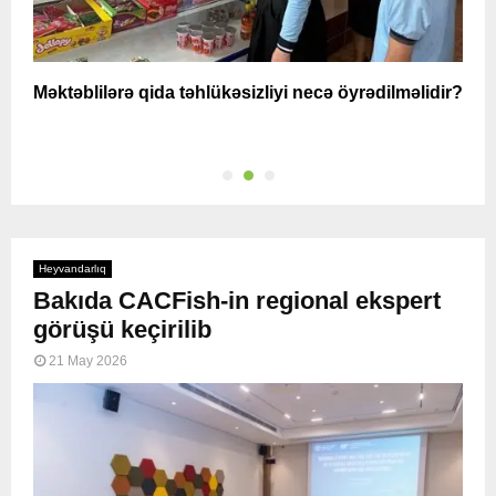
Məktəblilərə qida təhlükəsizliyi necə öyrədilməlidir?
A
q
Heyvandarlıq
Bakıda CACFish-in regional ekspert
görüşü keçirilib
21 May 2026