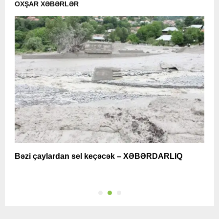
OXŞAR XƏBƏRLƏR
Bəzi çaylardan sel keçəcək – XƏBƏRDARLIQ
H
k