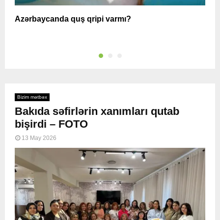
Azərbaycanda quş qripi varmı?
A
Bizim mətbəx
Bakıda səfirlərin xanımları qutab
bişirdi – FOTO
13 May 2026