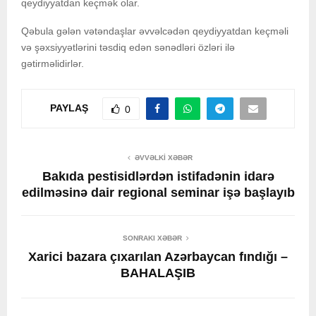
qeydiyyatdan keçmək olar.
Qəbula gələn vətəndaşlar əvvəlcədən qeydiyyatdan keçməli
və şəxsiyyətlərini təsdiq edən sənədləri özləri ilə
gətirməlidirlər.
PAYLAŞ
0
ƏVVƏLKI XƏBƏR
Bakıda pestisidlərdən istifadənin idarə
edilməsinə dair regional seminar işə başlayıb
SONRAKI XƏBƏR
Xarici bazara çıxarılan Azərbaycan fındığı –
BAHALAŞIB