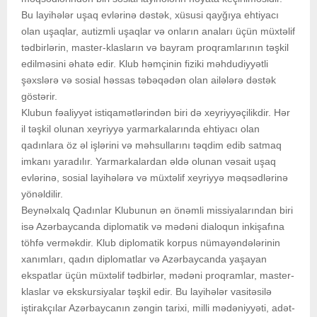
Bu layihələr uşaq evlərinə dəstək, xüsusi qayğıya ehtiyacı
olan uşaqlar, autizmli uşaqlar və onların anaları üçün müxtəlif
tədbirlərin, master-klasların və bayram proqramlarının təşkil
edilməsini əhatə edir. Klub həmçinin fiziki məhdudiyyətli
şəxslərə və sosial həssas təbəqədən olan ailələrə dəstək
göstərir.
Klubun fəaliyyət istiqamətlərindən biri də xeyriyyəçilikdir. Hər
il təşkil olunan xeyriyyə yarmarkalarında ehtiyacı olan
qadınlara öz əl işlərini və məhsullarını təqdim edib satmaq
imkanı yaradılır. Yarmarkalardan əldə olunan vəsait uşaq
evlərinə, sosial layihələrə və müxtəlif xeyriyyə məqsədlərinə
yönəldilir.
Beynəlxalq Qadınlar Klubunun ən önəmli missiyalarından biri
isə Azərbaycanda diplomatik və mədəni dialoqun inkişafına
töhfə verməkdir. Klub diplomatik korpus nümayəndələrinin
xanımları, qadın diplomatlar və Azərbaycanda yaşayan
ekspatlar üçün müxtəlif tədbirlər, mədəni proqramlar, master-
klaslar və ekskursiyalar təşkil edir. Bu layihələr vasitəsilə
iştirakçılar Azərbaycanın zəngin tarixi, milli mədəniyyəti, adət-