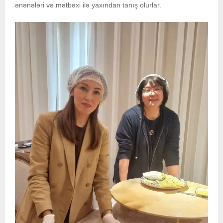
ənənələri və mətbəxi ilə yaxından tanış olurlar.