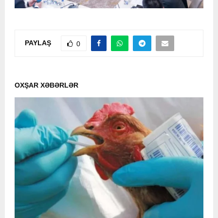
PAYLAŞ
0
OXŞAR XƏBƏRLƏR