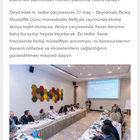
Qeyd edək ki, tədbir çərçivəsində 22 may – Beynəlxalq Bioloji
Müxtəliflik Günü münasibətilə Neftçala rayonunda ekoloji
aksiya təşkil olunacaq. Aksiya çərçivəsində Xəzər dənizinə
balıq buraxılışı həyata keçiriləcək. Bu tədbir Xəzər
hövzəsində bioloji müxtəlifliyin qorunması, su bioresurslarının
davamlı istifadəsi və ekosistemlərin sağlamlığının
gücləndirilməsi məqsədi daşıyır.