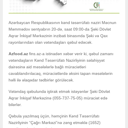
Azərbaycan Respublikasının kənd təsərrüfatı naziri Məcnun
Məmmədov sentyabrın 20-də, saat 09:00-da Şəki Dövlət
Aqrar İnkişaf Mərkəzinin inzibati binasında Şəki və Qax
rayonlarından olan vətəndaşları qəbul edəcək.
Azfood.az
fins.az-a istinadən xəbər verir ki, qəbul zamanı
vətəndaşların Kənd Təsərrüfatı Nazirliyinin səlahiyyət
dairəsinə aid məsələlərlə bağlı müraciətləri
cavablandırılacaq, müraciətlərdə əksini tapan məsələlərin
həlli ilə əlaqədar tədbirlər görüləcək.
Vətəndaş qəbulunda iştirak etmək istəyənlər Şəki Dövlət
Aqrar İnkişaf Mərkəzinə (055-737-75-05) müraciət edə
bilərlər.
Qəbula yazılmaq üçün, həmçinin Kənd Təsərrüfatı
Nazirliyinin “Çağrı Mərkəzi”nə zəng etməklə (1652)