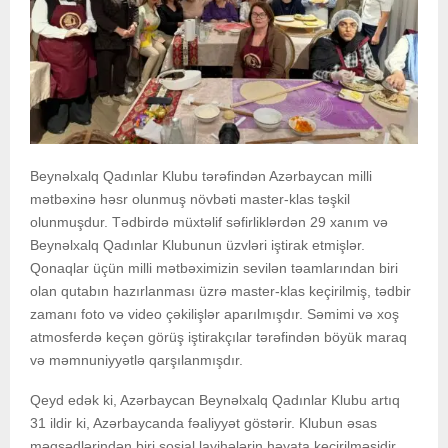
Beynəlxalq Qadınlar Klubu tərəfindən Azərbaycan milli
mətbəxinə həsr olunmuş növbəti master-klas təşkil
olunmuşdur. Tədbirdə müxtəlif səfirliklərdən 29 xanım və
Beynəlxalq Qadınlar Klubunun üzvləri iştirak etmişlər.
Qonaqlar üçün milli mətbəximizin sevilən təamlarından biri
olan qutabın hazırlanması üzrə master-klas keçirilmiş, tədbir
zamanı foto və video çəkilişlər aparılmışdır. Səmimi və xoş
atmosferdə keçən görüş iştirakçılar tərəfindən böyük maraq
və məmnuniyyətlə qarşılanmışdır.
Qeyd edək ki, Azərbaycan Beynəlxalq Qadınlar Klubu artıq
31 ildir ki, Azərbaycanda fəaliyyət göstərir. Klubun əsas
məqsədlərindən biri sosial layihələrin həyata keçirilməsidir.