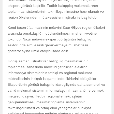
ekspert görüşü keçirilib. Tədbir balıqçılıq məlumatlarının
toplanması sistemlərinin təkmilləşdirilməsinə həsr olunub və
region ölkələrindən mütəxəssislərin iştirakı ilə baş tutub.
Kənd təsərrüfatı nazirinin müavini Zaur Əliyev region ölkələri
arasında əməkdaşlığın gücləndirilməsinin əhəmiyyətinə
toxunub. Nazir müavini ekspert görüşünün balıqçılıq
sektorunda elmi əsaslı qərarverməyə müsbət təsir
göstərəcəyinə ümid etdiyini ifadə edib.
Görüş zamanı iştirakçılar balıqçılıq məlumatlarının
toplanması sahəsində mövcud çətinliklər, elektron
informasiya sistemlərinin tətbiqi və regional məlumat
mübadiləsinin inkişafı istiqamətində fikirlərini bölüşüblər.
Ekspertlərin görüşü balıqçılıq idarəçiliyində daha səmərəli və
vahid məlumat sisteminin formalaşdırılmasına töhfə vermək
məqsədi daşıyır. Tədbir regional əməkdaşlığın
genişləndirilməsi, məlumat toplama sistemlərinin
təkmilləşdirilməsi və ortaq elmi yanaşmaların inkişaf
etdirilməsi baxımından mühüm platforma rolunu oynayır.