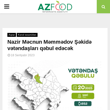
PRIMARY
MENU
Aqrar
Kənd təsərrüfatı
Nazir Məcnun Məmmədov Şəkidə
vətəndaşları qəbul edəcək
18 Sentyabr 2023