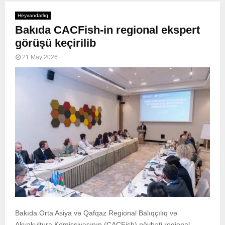
Heyvandarlıq
Bakıda CACFish-in regional ekspert
görüşü keçirilib
21 May 2026
Bakıda Orta Asiya və Qafqaz Regional Balıqçılıq və
Akvakultura Komissiyasının (CACFish) növbəti regional