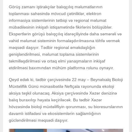
Görüş zamanı iştirakçılar balıqçılıq məlumatlarının
toplanması sahəsində mövcud çətinliklər, elektron
informasiya sistemlərinin tətbiqi və regional məlumat
mübadiləsinin inkişafı istiqamətində fikirlərini bölüşüblər.
Ekspertlərin görüşü balıqçılıq idarəçiliyində daha səmərəli və
vahid məlumat sisteminin formalaşdırılmasına töhfə vermək
məqsədi daşıyır. Tədbir regional əməkdaşlığın
genişləndirilməsi, məlumat toplama sistemlərinin
təkmilləşdirilməsi və ortaq elmi yanaşmaların inkişaf
etdirilməsi baxımından mühüm platforma rolunu oynayır.
Qeyd edək ki, tədbir çərçivəsində 22 may – Beynəlxalq Bioloji
Müxtəliflik Günü münasibətilə Neftçala rayonunda ekoloji
aksiya təşkil olunacaq. Aksiya çərçivəsində Xəzər dənizinə
balıq buraxılışı həyata keçiriləcək. Bu tədbir Xəzər
hövzəsində bioloji müxtəlifliyin qorunması, su bioresurslarının
davamlı istifadəsi və ekosistemlərin sağlamlığının
gücləndirilməsi məqsədi daşıyır.