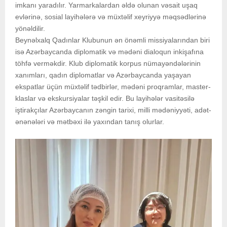
imkanı yaradılır. Yarmarkalardan əldə olunan vəsait uşaq
evlərinə, sosial layihələrə və müxtəlif xeyriyyə məqsədlərinə
yönəldilir.
Beynəlxalq Qadınlar Klubunun ən önəmli missiyalarından biri
isə Azərbaycanda diplomatik və mədəni dialoqun inkişafına
töhfə verməkdir. Klub diplomatik korpus nümayəndələrinin
xanımları, qadın diplomatlar və Azərbaycanda yaşayan
ekspatlar üçün müxtəlif tədbirlər, mədəni proqramlar, master-
klaslar və ekskursiyalar təşkil edir. Bu layihələr vasitəsilə
iştirakçılar Azərbaycanın zəngin tarixi, milli mədəniyyəti, adət-
ənənələri və mətbəxi ilə yaxından tanış olurlar.