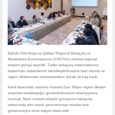
Bakıda Orta Asiya və Qafqaz Regional Balıqçılıq və
Akvakultura Komissiyasının (CACFish) növbəti regional
ekspert görüşü keçirilib. Tədbir balıqçılıq məlumatlarının
toplanması sistemlərinin təkmilləşdirilməsinə həsr olunub və
region ölkələrindən mütəxəssislərin iştirakı ilə baş tutub.
Kənd təsərrüfatı nazirinin müavini Zaur Əliyev region ölkələri
arasında əməkdaşlığın gücləndirilməsinin əhəmiyyətinə
toxunub. Nazir müavini ekspert görüşünün balıqçılıq
sektorunda elmi əsaslı qərarverməyə müsbət təsir
göstərəcəyinə ümid etdiyini ifadə edib.