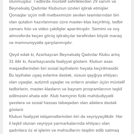
olunmuşdur. Tədbirdə müxtəlif səfirliklərdən 29 xanım və
Beynəlxalq Qadınlar Klubunun üzvləri iştirak etmişlər.
Qonaqlar üçün milli mətbəximizin sevilən təamlarından biri
olan qutabın hazırlanması üzrə master-klas keçirilmiş, tədbir
zamanı foto və video çəkilişlər aparılmışdır. Səmimi və xoş
atmosferdə keçən görüş iştirakçılar tərəfindən böyük maraq
və məmnuniyyətlə qarşılanmışdır.
Qeyd edək ki, Azərbaycan Beynəlxalq Qadınlar Klubu artıq
31 ildir ki, Azərbaycanda fəaliyyət göstərir. Klubun əsas
məqsədlərindən biri sosial layihələrin həyata keçirilməsidir.
Bu layihələr uşaq evlərinə dəstək, xüsusi qayğıya ehtiyacı
olan uşaqlar, autizmli uşaqlar və onların anaları üçün müxtəlif
tədbirlərin, master-klasların və bayram proqramlarının təşkil
edilməsini əhatə edir. Klub həmçinin fiziki məhdudiyyətli
şəxslərə və sosial həssas təbəqədən olan ailələrə dəstək
göstərir.
Klubun fəaliyyət istiqamətlərindən biri də xeyriyyəçilikdir. Hər
il təşkil olunan xeyriyyə yarmarkalarında ehtiyacı olan
qadınlara öz əl işlərini və məhsullarını təqdim edib satmaq