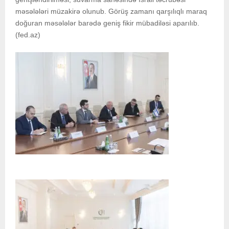
məsələləri müzakirə olunub. Görüş zamanı qarşılıqlı maraq
doğuran məsələlər barədə geniş fikir mübadiləsi aparılıb.
(fed.az)