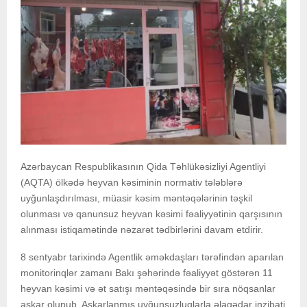
Azərbaycan Respublikasının Qida Təhlükəsizliyi Agentliyi
(AQTA) ölkədə heyvan kəsiminin normativ tələblərə
uyğunlaşdırılması, müasir kəsim məntəqələrinin təşkil
olunması və qanunsuz heyvan kəsimi fəaliyyətinin qarşısının
alınması istiqamətində nəzarət tədbirlərini davam etdirir.
8 sentyabr tarixində Agentlik əməkdaşları tərəfindən aparılan
monitorinqlər zamanı Bakı şəhərində fəaliyyət göstərən 11
heyvan kəsimi və ət satışı məntəqəsində bir sıra nöqsanlar
aşkar olunub. Aşkarlanmış uyğunsuzluqlarla əlaqədar inzibati