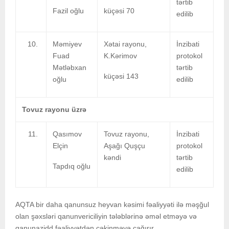
tərtib
Fazil oğlu
küçəsi 70
edilib
Məmiyev
Xətai rayonu,
İnzibati
Fuad
K.Kərimov
protokol
Mətləbxan
tərtib
küçəsi 143
oğlu
edilib
Tovuz rayonu üzrə
Qasımov
Tovuz rayonu,
İnzibati
Elçin
Aşağı Quşçu
protokol
kəndi
tərtib
Tapdıq oğlu
edilib
AQTA bir daha qanunsuz heyvan kəsimi fəaliyyəti ilə məşğul
olan şəxsləri qanunvericiliyin tələblərinə əməl etməyə və
qanunazidd fəaliyyətdən çəkinməyə çağırır.