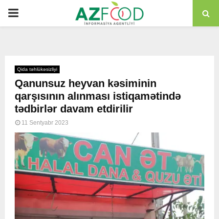
PRIMARY
MENU
Qida təhlükəsizliyi
Qanunsuz heyvan kəsiminin
qarşısının alınması istiqamətində
tədbirlər davam etdirilir
11 Sentyabr 2023