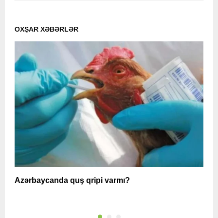
OXŞAR XƏBƏRLƏR
Azərbaycanda quş qripi varmı?
A