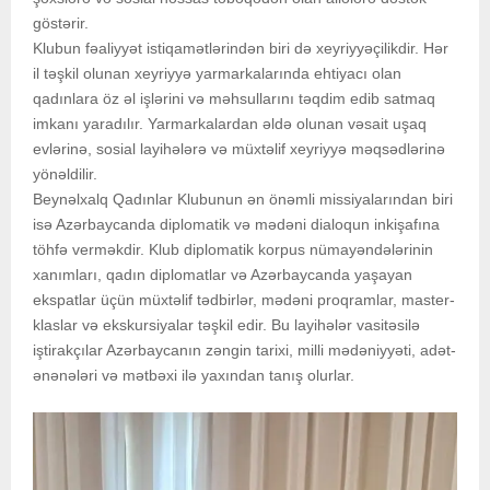
göstərir.
Klubun fəaliyyət istiqamətlərindən biri də xeyriyyəçilikdir. Hər
il təşkil olunan xeyriyyə yarmarkalarında ehtiyacı olan
qadınlara öz əl işlərini və məhsullarını təqdim edib satmaq
imkanı yaradılır. Yarmarkalardan əldə olunan vəsait uşaq
evlərinə, sosial layihələrə və müxtəlif xeyriyyə məqsədlərinə
yönəldilir.
Beynəlxalq Qadınlar Klubunun ən önəmli missiyalarından biri
isə Azərbaycanda diplomatik və mədəni dialoqun inkişafına
töhfə verməkdir. Klub diplomatik korpus nümayəndələrinin
xanımları, qadın diplomatlar və Azərbaycanda yaşayan
ekspatlar üçün müxtəlif tədbirlər, mədəni proqramlar, master-
klaslar və ekskursiyalar təşkil edir. Bu layihələr vasitəsilə
iştirakçılar Azərbaycanın zəngin tarixi, milli mədəniyyəti, adət-
ənənələri və mətbəxi ilə yaxından tanış olurlar.