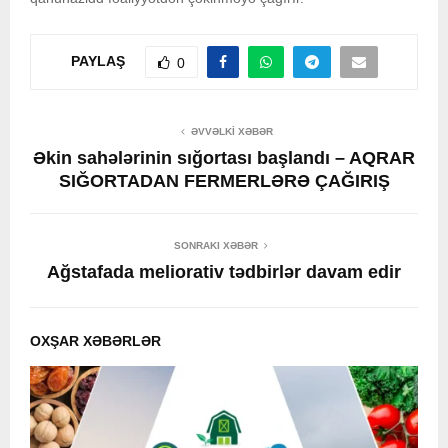
PAYLAŞ
0
ƏVVƏLKI XƏBƏR
Əkin sahələrinin sığortası başlandı – AQRAR
SIĞORTADAN FERMERLƏRƏ ÇAĞIRIŞ
SONRAKI XƏBƏR
Ağstafada meliorativ tədbirlər davam edir
OXŞAR XƏBƏRLƏR