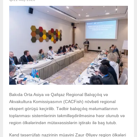
Bakıda Orta Asiya və Qafqaz Regional Balıqçılıq və
Akvakultura Komissiyasının (CACFish) növbəti regional
ekspert görüşü keçirilib. Tədbir balıqçılıq məlumatlarının
toplanması sistemlərinin təkmilləşdirilməsinə həsr olunub və
region ölkələrindən mütəxəssislərin iştirakı ilə baş tutub.
Kənd təsərrüfatı nazirinin müavini Zaur Əliyev region ölkələri