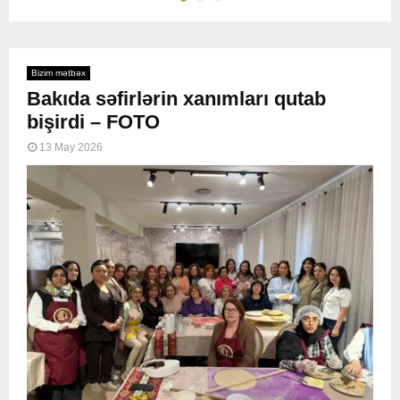
Bizim mətbəx
Bakıda səfirlərin xanımları qutab
bişirdi – FOTO
13 May 2026