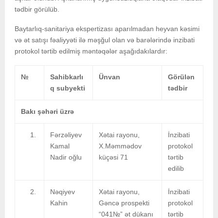
tədbir görülüb.
Baytarlıq-sanitariya ekspertizası aparılmadan heyvan kəsimi
və ət satışı fəaliyyəti ilə məşğul olan və barələrində inzibati
protokol tərtib edilmiş məntəqələr aşağıdakılardır:
№
Sahibkarlı
Ünvan
Görülən
q subyekti
tədbir
Bakı şəhəri üzrə
Fərzəliyev
Xətai rayonu,
İnzibati
Kamal
X.Məmmədov
protokol
Nadir oğlu
küçəsi 71
tərtib
edilib
Nəqiyev
Xətai rayonu,
İnzibati
Kahin
Gəncə prospekti
protokol
“041№” ət dükanı
tərtib