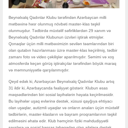
Beynəlxalq Qadınlar Klubu tərəfindən Azərbaycan milli
mətbəxinə həsr olunmuş növbəti master-klas təşkil
olunmuşdur. Tədbirdə müxtəlif səfirliklərdən 29 xanım və
Beynəlxalq Qadınlar Klubunun üzvləri iştirak etmişlər.
Qonaqlar üçün milli mətbəximizin sevilən təamlarından biri
olan qutabın hazırlanması üzrə master-klas keçirilmiş, tədbir
zamanı foto və video çəkilişlər aparılmışdır. Səmimi və xoş
atmosferdə keçən görüş iştirakçılar tərəfindən böyük maraq
və məmnuniyyətlə qarşılanmışdır.
Qeyd edək ki, Azərbaycan Beynəlxalq Qadınlar Klubu artıq
31 ildir ki, Azərbaycanda fəaliyyət göstərir. Klubun əsas
məqsədlərindən biri sosial layihələrin həyata keçirilməsidir.
Bu layihələr uşaq evlərinə dəstək, xüsusi qayğıya ehtiyacı
olan uşaqlar, autizmli uşaqlar və onların anaları üçün müxtəlif
tədbirlərin, master-klasların və bayram proqramlarının təşkil
edilməsini əhatə edir. Klub həmçinin fiziki məhdudiyyətli
şəxslərə və sosial həssas təbəqədən olan ailələrə dəstək