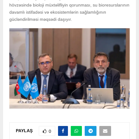
hövzəsində bioloji müxtəlifliyin qorunması, su bioresurslarının
davamlı istifadəsi və ekosistemlərin sağlamlığının
gücləndirilməsi məqsədi daşıyır.
PAYLAŞ
0