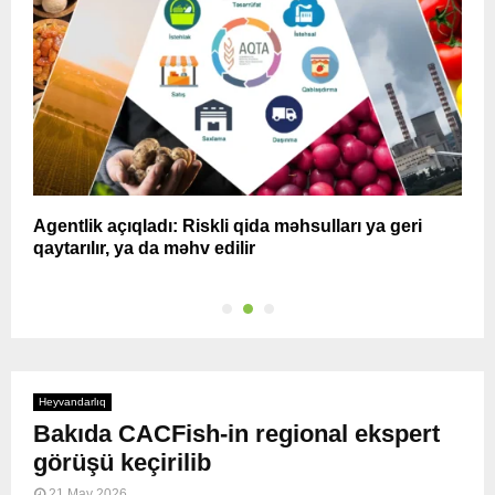
r?
Agentlik açıqladı: Riskli qida məhsulları ya geri
B
qaytarılır, ya da məhv edilir
Heyvandarlıq
Bakıda CACFish-in regional ekspert
görüşü keçirilib
21 May 2026