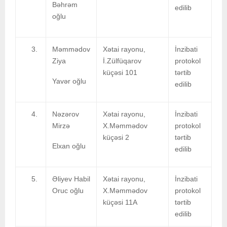
Bəhrəm
edilib
oğlu
Məmmədov
Xətai rayonu,
İnzibati
Ziya
İ.Zülfüqarov
protokol
küçəsi 101
tərtib
Yavər oğlu
edilib
Nəzərov
Xətai rayonu,
İnzibati
Mirzə
X.Məmmədov
protokol
küçəsi 2
tərtib
Elxan oğlu
edilib
Əliyev Habil
Xətai rayonu,
İnzibati
Oruc oğlu
X.Məmmədov
protokol
küçəsi 11A
tərtib
edilib